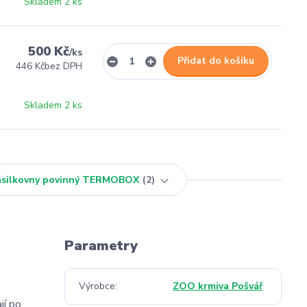
Skladem 2 ks
500 Kč
/
ks
Přidat do košíku
446 Kč
bez DPH
Skladem 2 ks
Zásilkovny povinný TERMOBOX
2
Parametry
Výrobce
ZOO krmiva Pošvář
jí po