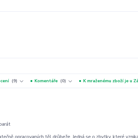
cení
9
Komentáře
0
K mraženému zboží je u 
parát
atečně opracovaných těl drůbeže. Jedná se o zbytky. které vznika