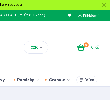
te v rozvozu
04 711 491
(Po-Čt, 8-16 hod.)
Přihlášení
0
0 Kč
CZK
Více
rvy
Pamlsky
Granule