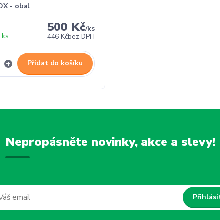
X - obal
500 Kč
/
ks
 ks
446 Kč
bez DPH
Přidat do košíku
Nepropásněte novinky, akce a slevy!
Přihlási