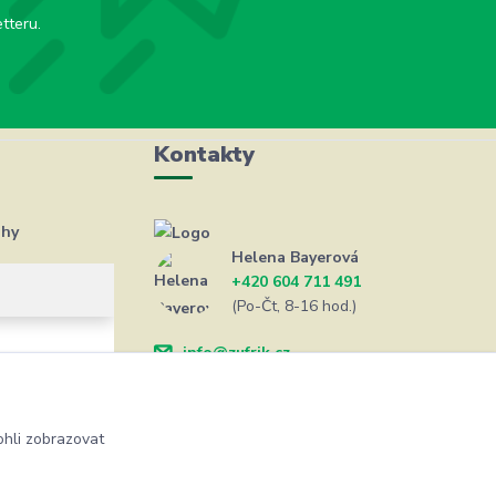
tteru.
Kontakty
ahy
Helena Bayerová
+420 604 711 491
(Po-Čt, 8-16 hod.)
info@zufrik.cz
hli zobrazovat