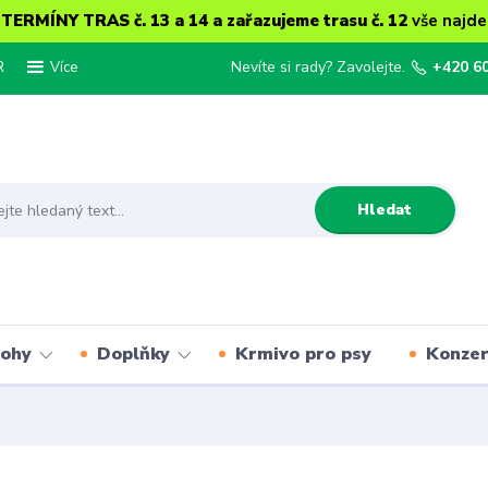
ERMÍNY TRAS č. 13 a 14 a zařazujeme trasu č. 12
vše najde
R
Nevíte si rady? Zavolejte.
+420 6
Více
Hledat
lohy
Doplňky
Krmivo pro psy
Konze