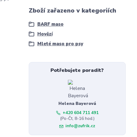
Zboží zařazeno v kategoriích
BARF maso
Hovězí
Mleté maso pro psy
Potřebujete poradit?
Helena Bayerová
+420 604 711 491
(Po-Čt, 8-16 hod.)
info@zufrik.cz