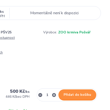
/
ks
Momentálně není k dispozici
DPH
PŠV25
Výrobce:
ZOO krmiva Pošvář
dostupnost
ch
500 Kč
/
ks
Přidat do košíku
446 Kč
bez DPH