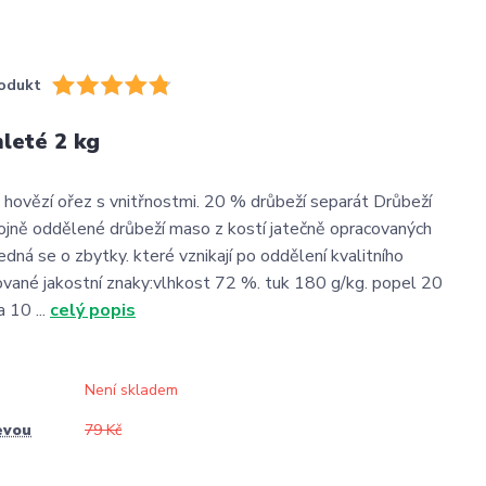
odukt
leté 2 kg
 hovězí ořez s vnitřnostmi. 20 % drůbeží separát Drůbeží
rojně oddělené drůbeží maso z kostí jatečně opracovaných
edná se o zbytky. které vznikají po oddělení kvalitního
vané jakostní znaky:vlhkost 72 %. tuk 180 g/kg. popel 20
a 10 ...
celý popis
Není skladem
evou
79 Kč