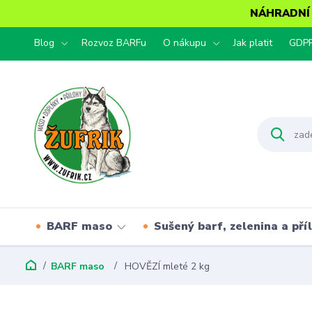
NÁHRADNÍ T
Blog
Rozvoz BARFu
O nákupu
Jak platit
GDP
BARF maso
Sušený barf, zelenina a pří
BARF maso
HOVĚZÍ mleté 2 kg