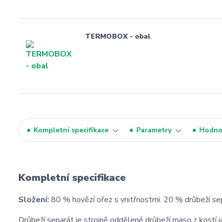
TERMOBOX - obal
Kompletní specifikace
Parametry
Hodno
Kompletní specifikace
Složení:
80 % hovězí ořez s vnitřnostmi. 20 % drůbeží se
Drůbeží separát je strojně oddělené drůbeží maso z kostí j