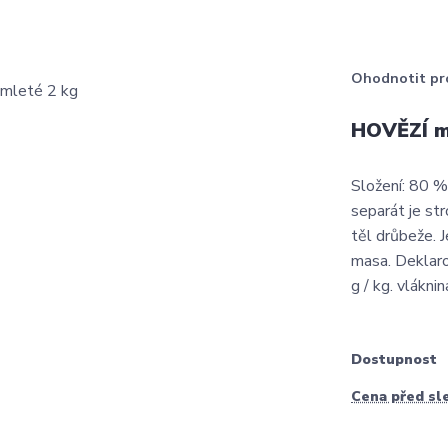
Ohodnotit pr
HOVĚZÍ m
Složení: 80 %
separát je st
těl drůbeže. J
masa. Deklaro
g / kg. vláknin
Dostupnost
Cena před sl