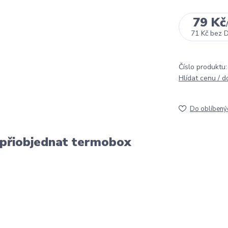
79 Kč
71 Kč
bez 
Číslo produktu:
Hlídat cenu / 
Do oblíbený
 přiobjednat termobox