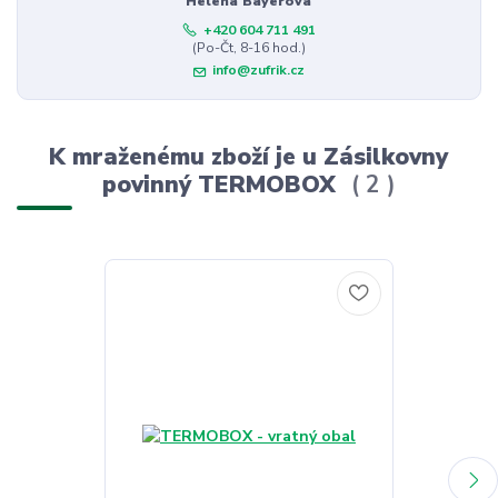
Helena Bayerová
+420 604 711 491
(Po-Čt, 8-16 hod.)
info@zufrik.cz
K mraženému zboží je u Zásilkovny
povinný TERMOBOX
2