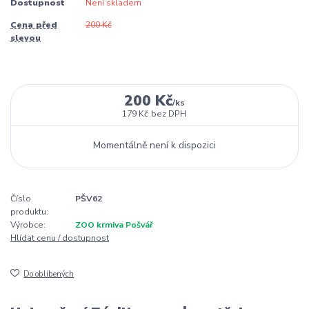
Dostupnost
Není skladem
Cena před
200 Kč
slevou
200 Kč
/
ks
179 Kč
bez DPH
Momentálně není k dispozici
Číslo
PŠV62
produktu:
Výrobce:
ZOO krmiva Pošvář
Hlídat cenu / dostupnost
Do oblíbených