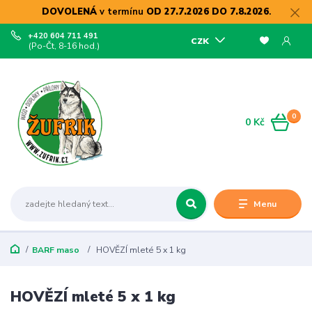
DOVOLENÁ
v termínu
OD 27.7.2026 DO 7.8.2026
.
+420 604 711 491
CZK
(Po-Čt, 8-16 hod.)
0
0 Kč
Menu
BARF maso
HOVĚZÍ mleté 5 x 1 kg
HOVĚZÍ mleté 5 x 1 kg