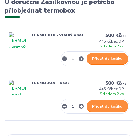
U doručení Zásilkovnou je potřeba
přiobjednat termobox
500 Kč
TERMOBOX - vratný obal
/
ks
446 Kč
bez DPH
Skladem 2 ks
Přidat do košíku
500 Kč
TERMOBOX - obal
/
ks
446 Kč
bez DPH
Skladem 2 ks
Přidat do košíku