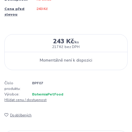
Cena před
243 Kč
slevou
243 Kč
/
ks
217 Kč
bez DPH
Momentálně není k dispozici
Číslo
BPF07
produktu:
Výrobce:
BohemiaPetFood
Hlídat cenu / dostupnost
Do oblíbených