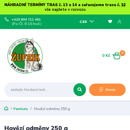
NÁHRADNÍ TERMÍNY TRAS č. 13 a 14 a zařazujeme trasu č. 12
vše najdete v rozvozu
+420 604 711 491
CZK
(Po-Čt, 8-16 hod.)
0
0 Kč
Menu
Pamlsky
Hovězí odměny 250 g
Hovězí odměny 250 g