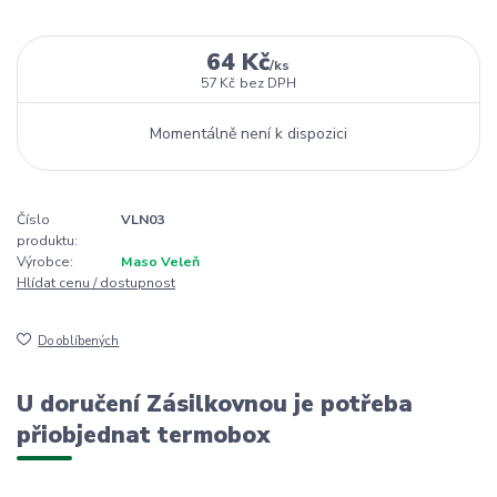
64 Kč
/
ks
57 Kč
bez DPH
Momentálně není k dispozici
Číslo
VLN03
produktu:
Výrobce:
Maso Veleň
Hlídat cenu / dostupnost
Do oblíbených
U doručení Zásilkovnou je potřeba
přiobjednat termobox