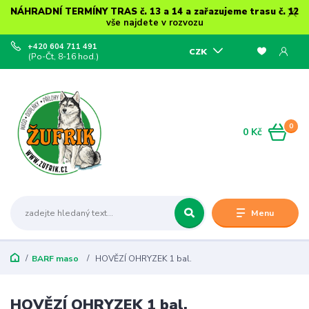
NÁHRADNÍ TERMÍNY TRAS č. 13 a 14 a zařazujeme trasu č. 12
vše najdete v rozvozu
+420 604 711 491
CZK
(Po-Čt, 8-16 hod.)
0
0 Kč
Menu
BARF maso
HOVĚZÍ OHRYZEK 1 bal.
HOVĚZÍ OHRYZEK 1 bal.