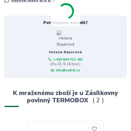
Kusové maso pro psy
Potřebujete poradit?
Helena Bayerová
+420 604 711 491
(Po-Čt, 8-16 hod.)
info@zufrik.cz
K mraženému zboží je u Zásilkovny
povinný TERMOBOX
2