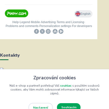
Kontakty
Helena Bayerová
Zpracování cookies
+420 604 711 491
(Po-Čt, 8-16 hod.)
Náš e-shop a partneři potřebují Váš
souhlas
s použitím souborů
cookies, aby Vám mohli zobrazovat informace týkající se Vašich
zájmů.
info@zufrik.cz
Souhlasím
Nastavení