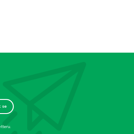
t se
tteru.