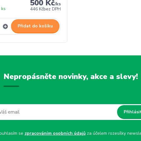
500 Kč
/
ks
 ks
446 Kč
bez DPH
Přidat do košíku
Nepropásněte novinky, akce a slevy!
Přihlási
uhlasím se
zpracováním osobních údajů
za účelem rozesílky newsle