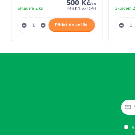
500 Kč
/
ks
Skladem 2 ks
Skladem 2
446 Kč
bez DPH
Přidat do košíku
So