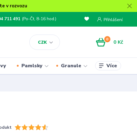
te v rozvozu
04 711 491
(Po-Čt, 8-16 hod.)
Přihlášení
0
0 Kč
CZK
Více
rvy
Pamlsky
Granule
odukt