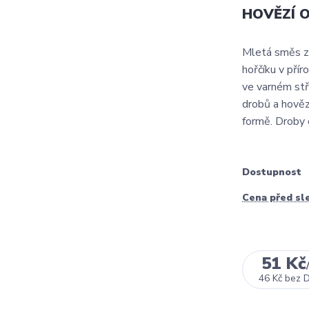
HOVĚZÍ O
Mletá směs z 
hořčíku v pří
ve varném stř
drobů a hověz
formě. Droby o
Dostupnost
Cena před sl
51 Kč
46 Kč
bez 