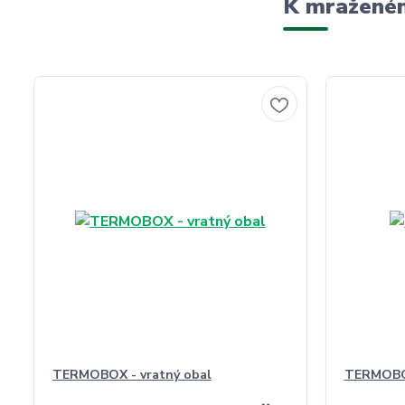
K mraženém
TERMOBOX - vratný obal
TERMOBO