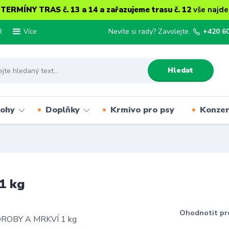
ERMÍNY TRAS č. 13 a 14 a zařazujeme trasu č. 12
vše najde
R
Nevíte si rady? Zavolejte.
+420 6
Více
Hledat
lohy
Doplňky
Krmivo pro psy
Konze
1 kg
Ohodnotit pr