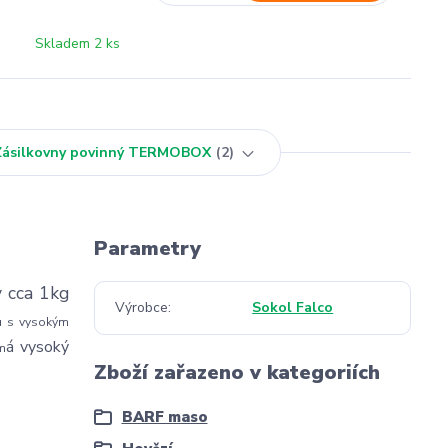
Skladem 2 ks
 Zásilkovny povinný TERMOBOX
2
Parametry
v cca 1kg
Výrobce
Sokol Falco
u s vysokým
á vysoký
m
Zboží zařazeno v kategoriích
BARF maso