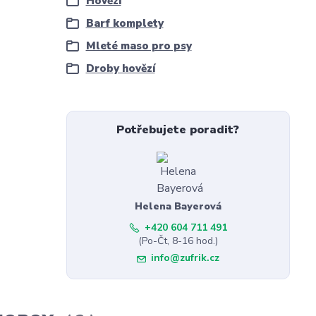
Hovězí
Barf komplety
Mleté maso pro psy
Droby hovězí
Potřebujete poradit?
Helena Bayerová
+420 604 711 491
(Po-Čt, 8-16 hod.)
info@zufrik.cz