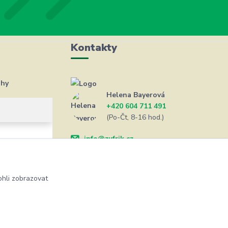
Kontakty
ahy
Helena Bayerová
+420 604 711 491
(Po-Čt, 8-16 hod.)
info@zufrik.cz
hli zobrazovat