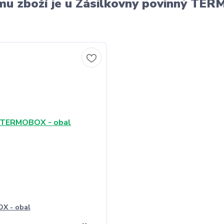
u zboží je u Zásilkovny povinný T
X - obal