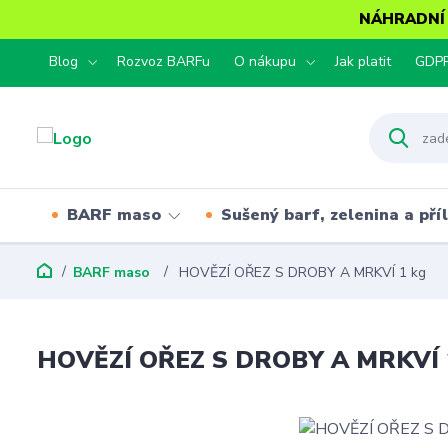
NÁHRADNÍ T
Blog
Rozvoz BARFu
O nákupu
Jak platit
GDP
BARF maso
Sušený barf, zelenina a pří
BARF maso
HOVĚZÍ OŘEZ S DROBY A MRKVÍ 1 kg
HOVĚZÍ OŘEZ S DROBY A MRKVÍ 