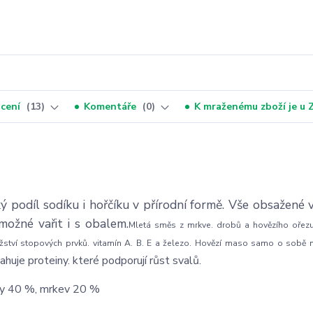
cení
13
Komentáře
0
K mraženému zboží je u
 podíl sodíku i hořčíku v přírodní formě. Vše obsažené 
možné vařit i s obalem.
Mletá směs z mrkve. drobů a hovězího ořez
žství stopových prvků. vitamín A. B. E a železo. Hovězí maso samo o sobě 
huje proteiny. které podporují růst svalů.
by 40 %, mrkev 20 %