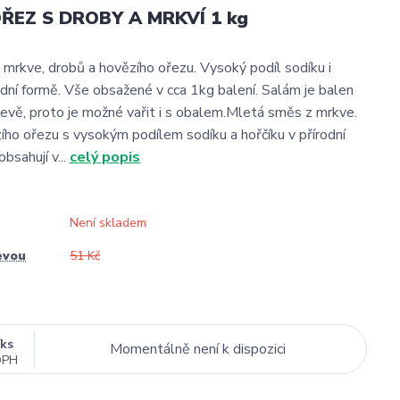
ŘEZ S DROBY A MRKVÍ 1 kg
mrkve, drobů a hovězího ořezu. Vysoký podíl sodíku i
rodní formě. Vše obsažené v cca 1kg balení. Salám je balen
evě, proto je možné vařit i s obalem.Mletá směs z mrkve.
ího ořezu s vysokým podílem sodíku a hořčíku v přírodní
bsahují v...
celý popis
Není skladem
evou
51 Kč
/
ks
Momentálně není k dispozici
DPH