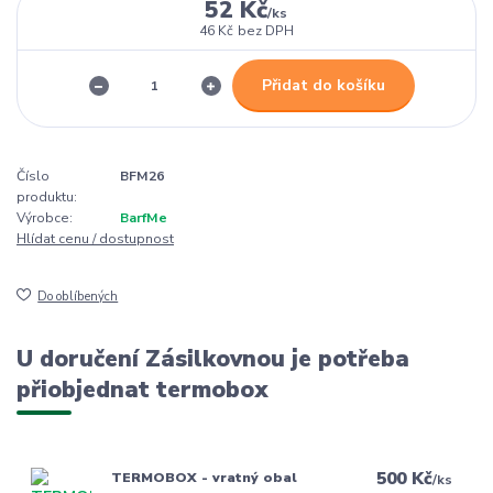
52 Kč
/
ks
46 Kč
bez DPH
Přidat do košíku
Číslo
BFM26
produktu:
Výrobce:
BarfMe
Hlídat cenu / dostupnost
Do oblíbených
U doručení Zásilkovnou je potřeba
přiobjednat termobox
500 Kč
TERMOBOX - vratný obal
/
ks