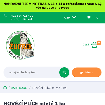
NÁHRADNÍ TERMÍNY TRAS č. 13 a 14 a zařazujeme trasu č. 12
vše najdete v rozvozu
+420 604 711 491
CZK
(Po-Čt, 8-16 hod.)
0
0 Kč
Menu
BARF maso
HOVĚZÍ PLÍCE mleté 1 kg
HOVĚZÍ PLÍCE mleté 1 kg