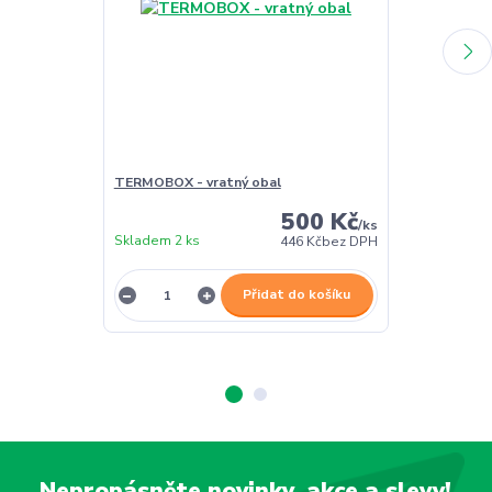
TERMOBOX - vratný obal
TERMOBOX - 
500 Kč
/
ks
Skladem 2 ks
Skladem 2 ks
446 Kč
bez DPH
Přidat do košíku
Nepropásněte novinky, akce a slevy!