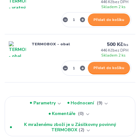
446 Kč
bez DPH
Skladem 2 ks
Přidat do košíku
500 Kč
TERMOBOX - obal
/
ks
446 Kč
bez DPH
Skladem 2 ks
Přidat do košíku
Parametry
Hodnocení
9
Komentáře
0
K mraženému zboží je u Zásilkovny povinný
TERMOBOX
2