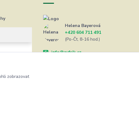
ahy
Helena Bayerová
+420 604 711 491
(Po-Čt, 8-16 hod.)
info@zufrik.cz
hli zobrazovat
Vytvořeno na
Eshop-rychle.cz