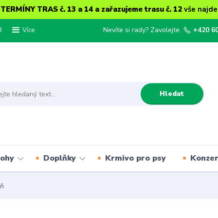
ERMÍNY TRAS č. 13 a 14 a zařazujeme trasu č. 12
vše najde
R
Nevíte si rady? Zavolejte.
+420 6
Více
Hledat
lohy
Doplňky
Krmivo pro psy
Konze
eň