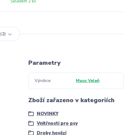
Skladem 2 ks
2
Parametry
Výrobce
Maso Veleň
Zboží zařazeno v kategoriích
NOVINKY
Vnitřnosti pro psy
Droby hovězí