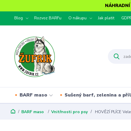
NÁHRADNÍ T
Blog
Rozvoz BARFu
O nákupu
Jak platit
GDP
BARF maso
Sušený barf, zelenina a pří
BARF maso
Vnitřnosti pro psy
HOVĚZÍ PLÍCE Vel