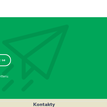
t se
tteru.
Kontakty