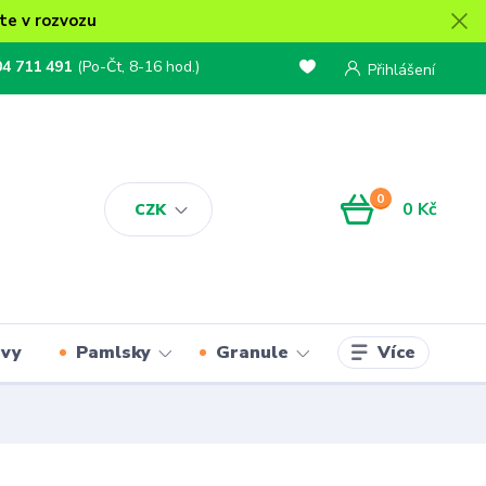
te v rozvozu
04 711 491
(Po-Čt, 8-16 hod.)
Přihlášení
0
0 Kč
CZK
Více
rvy
Pamlsky
Granule