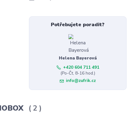
Potřebujete poradit?
Helena Bayerová
+420 604 711 491
(Po-Čt, 8-16 hod.)
info@zufrik.cz
ERMOBOX
2