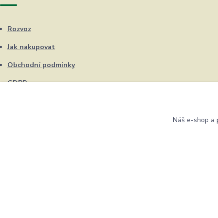
Rozvoz
Jak nakupovat
Obchodní podmínky
GDPR
Kontakty
Náš e-shop a p
Eshop ŽUFRIK.cz © Copyright 2012 - 2026