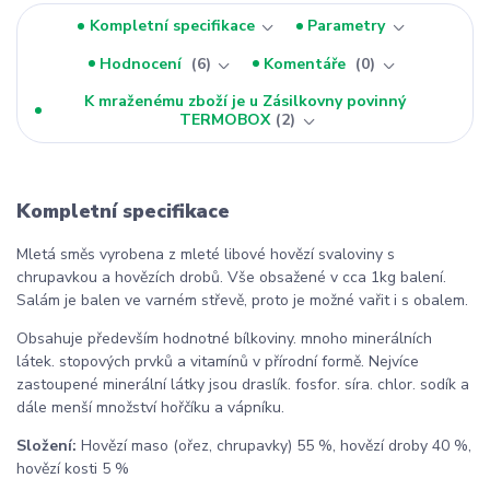
Kompletní specifikace
Parametry
Hodnocení
6
Komentáře
0
K mraženému zboží je u Zásilkovny povinný
TERMOBOX
2
Kompletní specifikace
Mletá směs vyrobena z mleté libové hovězí svaloviny s
chrupavkou a hovězích drobů. Vše obsažené v cca 1kg balení.
Salám je balen ve varném střevě, proto je možné vařit i s obalem.
Obsahuje především hodnotné bílkoviny. mnoho minerálních
látek. stopových prvků a vitamínů v přírodní formě. Nejvíce
zastoupené minerální látky jsou draslík. fosfor. síra. chlor. sodík a
dále menší množství hořčíku a vápníku.
Složení:
Hovězí maso (ořez, chrupavky) 55 %, hovězí droby 40 %,
hovězí kosti 5 %