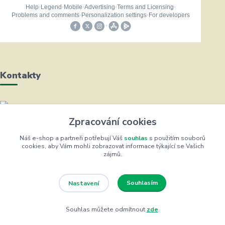
Kontakty
Helena Bayerová
Zpracování cookies
+420 604 711 491
(Po-Čt, 8-16 hod.)
Náš e-shop a partneři potřebují Váš
souhlas
s použitím souborů
cookies, aby Vám mohli zobrazovat informace týkající se Vašich
zájmů.
info@zufrik.cz
Souhlasím
Nastavení
Souhlas můžete odmítnout
zde
.
Eshop ŽUFRIK.cz © Copyright 2012 - 2026
Vytvořeno na
Eshop-rychle.cz