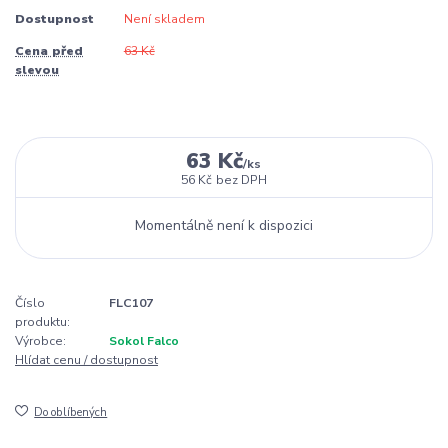
Dostupnost
Není skladem
Cena před
63 Kč
slevou
63 Kč
/
ks
56 Kč
bez DPH
Momentálně není k dispozici
Číslo
FLC107
produktu:
Výrobce:
Sokol Falco
Hlídat cenu / dostupnost
Do oblíbených