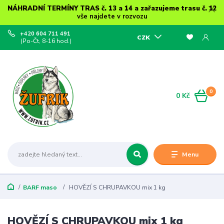
NÁHRADNÍ TERMÍNY TRAS č. 13 a 14 a zařazujeme trasu č. 12
vše najdete v rozvozu
+420 604 711 491
CZK
(Po-Čt, 8-16 hod.)
0
0 Kč
Menu
BARF maso
HOVĚZÍ S CHRUPAVKOU mix 1 kg
HOVĚZÍ S CHRUPAVKOU mix 1 kg