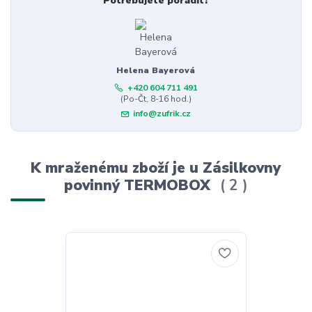
Potřebujete poradit?
Helena Bayerová
+420 604 711 491
(Po-Čt, 8-16 hod.)
info@zufrik.cz
K mraženému zboží je u Zásilkovny
povinný TERMOBOX
2