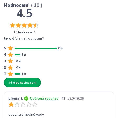
Hodnocení
10
4.5
10 hodnocení
Jak ověřujeme hodnocení?
5
8 x
4
1 x
3
0 x
2
0 x
1
1 x
Přidat hodnocení
Ověřená recenze
Libuše J.
- 12.04.2026
obsahuje hodně vody