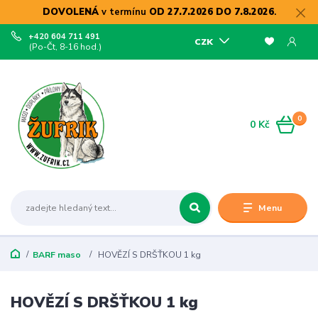
DOVOLENÁ
v termínu
OD 27.7.2026 DO 7.8.2026
.
+420 604 711 491
CZK
(Po-Čt, 8-16 hod.)
0
0 Kč
Menu
BARF maso
HOVĚZÍ S DRŠŤKOU 1 kg
HOVĚZÍ S DRŠŤKOU 1 kg