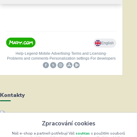
Kontakty
Helena Bayerová
Zpracování cookies
+420 604 711 491
(Po-Čt, 8-16 hod.)
Náš e-shop a partneři potřebují Váš
souhlas
s použitím souborů