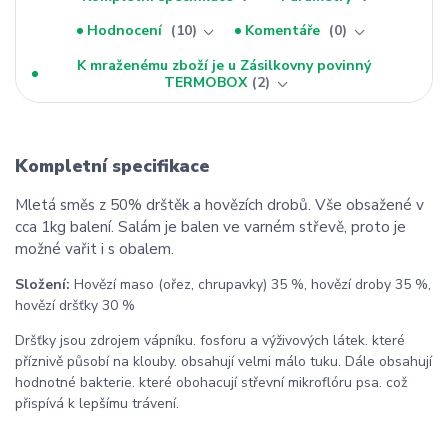
Hodnocení
10
Komentáře
0
K mraženému zboží je u Zásilkovny povinný
TERMOBOX
2
Kompletní specifikace
Mletá směs z 50% drštěk a hovězích drobů. Vše obsažené v
cca 1kg balení. Salám je balen ve varném střevě, proto je
možné vařit i s obalem.
Složení:
Hovězí maso (ořez, chrupavky) 35 %, hovězí droby 35 %,
hovězí dršťky 30 %
Dršťky jsou zdrojem vápníku. fosforu a výživových látek. které
příznivě působí na klouby. obsahují velmi málo tuku. Dále obsahují
hodnotné bakterie. které obohacují střevní mikroflóru psa. což
přispívá k lepšímu trávení.