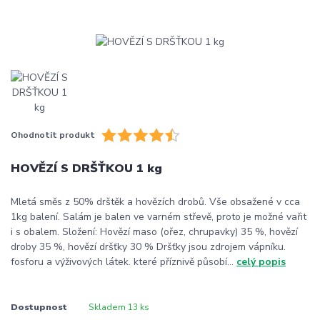
Ohodnotit produkt
HOVĚZÍ S DRŠŤKOU 1 kg
Mletá směs z 50% drštěk a hovězích drobů. Vše obsažené v cca
1kg balení. Salám je balen ve varném střevě, proto je možné vařit
i s obalem. Složení: Hovězí maso (ořez, chrupavky) 35 %, hovězí
droby 35 %, hovězí dršťky 30 % Dršťky jsou zdrojem vápníku.
fosforu a výživových látek. které příznivě působí...
celý popis
Dostupnost
Skladem 13 ks