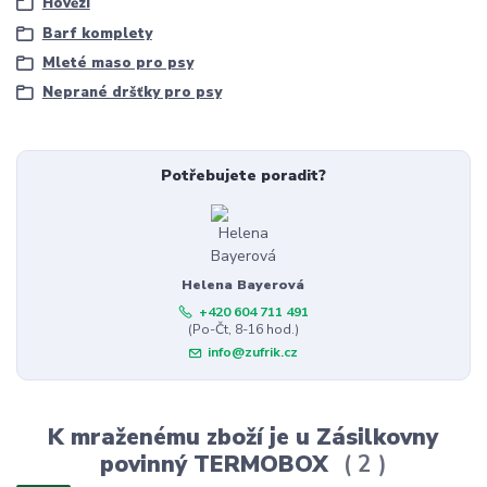
Hovězí
Barf komplety
Mleté maso pro psy
Neprané dršťky pro psy
Potřebujete poradit?
Helena Bayerová
+420 604 711 491
(Po-Čt, 8-16 hod.)
info@zufrik.cz
K mraženému zboží je u Zásilkovny
povinný TERMOBOX
2