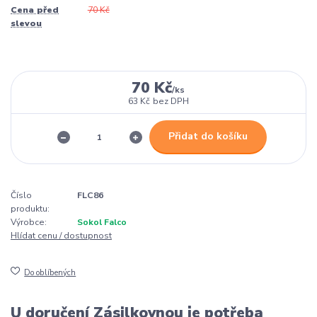
Cena před
70 Kč
slevou
70 Kč
/
ks
63 Kč
bez DPH
Přidat do košíku
Číslo
FLC86
produktu:
Výrobce:
Sokol Falco
Hlídat cenu / dostupnost
Do oblíbených
U doručení Zásilkovnou je potřeba