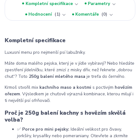
Kompletní specifikace
Parametry
Hodnocení
1
Komentáře
0
Kompletní specifikace
Luxusní menu pro nejmenší psí labužníky.
Máte doma malého pejska, který je v jídle vybíravý? Nebo hledáte
zpestření jídelníčku, které zmizí z misky dřív, než řeknete „dobrou
chuť“? Toto
250g balení mletého masa
je trefa do černého.
Krmoš stvořil mix
kachního maso a kostmi
s poctivým
hovězím
ořezem
. Výsledkem je chuťově výrazná kombinace, kterou milují i
ti největší psí ofrňovači.
Proč je 250g balení kachny s hovězím skvělá
volba?
✅
Porce pro mini pejsky:
Ideální velikost pro čivavy,
jorkšíry, krysaříky nebo pomeraniany. Otevřete a zkrmíte