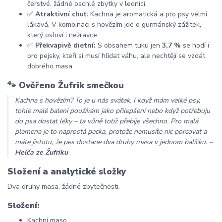
čerstvé, žádné oschlé zbytky v lednici.
✅
Atraktivní chuť:
Kachna je aromatická a pro psy velmi
lákavá. V kombinaci s hovězím jde o gurmánský zážitek,
který osloví i nežravce.
✅
Překvapivě dietní:
S obsahem tuku jen
3,7 %
se hodí i
pro pejsky, kteří si musí hlídat váhu, ale nechtějí se vzdát
dobrého masa.
🐾 Ověřeno Žufrik smečkou
Kachna s hovězím? To je u nás svátek. I když mám velké psy,
tohle malé balení používám jako přilepšení nebo když potřebuju
do psa dostat léky – ta vůně totiž přebije všechno. Pro malá
plemena je to naprostá pecka, protože nemusíte nic porcovat a
máte jistotu, že pes dostane dva druhy masa v jednom balíčku.
–
Helča ze Žufriku
Složení a analytické složky
Dva druhy masa, žádné zbytečnosti.
Složení:
Kachní maso