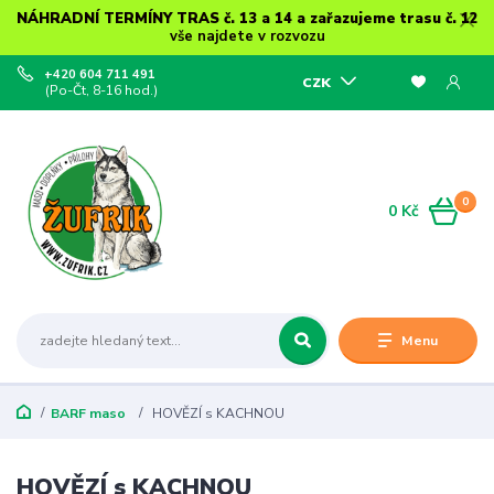
NÁHRADNÍ TERMÍNY TRAS č. 13 a 14 a zařazujeme trasu č. 12
vše najdete v rozvozu
+420 604 711 491
CZK
(Po-Čt, 8-16 hod.)
0
0 Kč
Menu
BARF maso
HOVĚZÍ s KACHNOU
HOVĚZÍ s KACHNOU