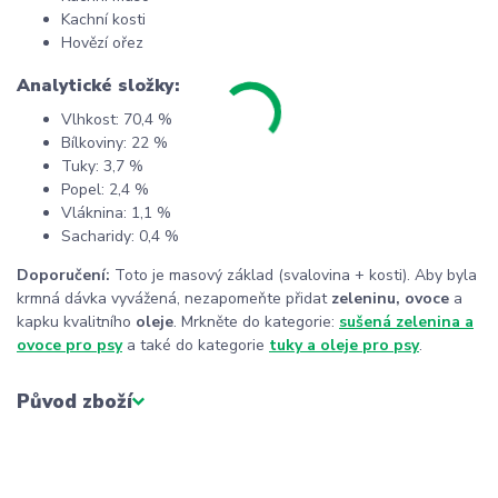
Kachní kosti
Hovězí ořez
Analytické složky:
Vlhkost: 70,4 %
Bílkoviny: 22 %
Tuky: 3,7 %
Popel: 2,4 %
Vláknina: 1,1 %
Sacharidy: 0,4 %
Doporučení:
Toto je masový základ (svalovina + kosti). Aby byla
krmná dávka vyvážená, nezapomeňte přidat
zeleninu, ovoce
a
kapku kvalitního
oleje
. Mrkněte do kategorie:
sušená zelenina a
ovoce pro psy
a také do kategorie
tuky a oleje pro psy
.
Původ zboží