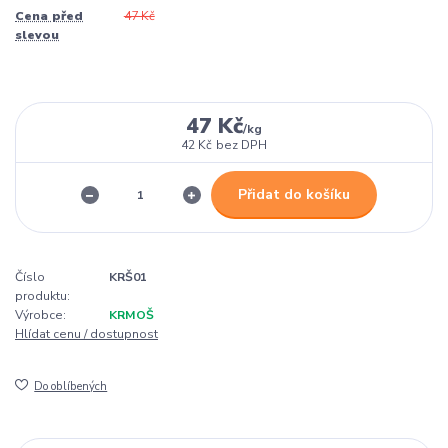
Cena před
47 Kč
slevou
47 Kč
/
kg
42 Kč
bez DPH
Přidat do košíku
Číslo
KRŠ01
produktu:
Výrobce:
KRMOŠ
Hlídat cenu / dostupnost
Do oblíbených