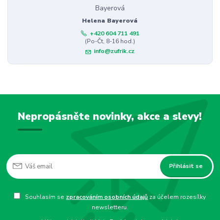
Helena Bayerová
+420 604 711 491
(Po-Čt, 8-16 hod.)
info@zufrik.cz
Nepropásněte novinky, akce a slevy!
Přihlásit se
Souhlasím se
zpracováním osobních údajů
za účelem rozesílky
newsletteru.