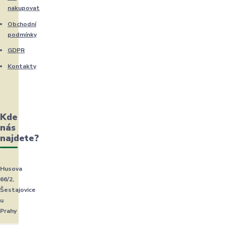
nakupovat
Obchodní
podmínky
GDPR
Kontakty
Kde
nás
najdete?
Husova
66/2,
Šestajovice
u
Prahy