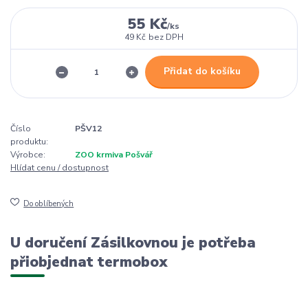
55 Kč
/
ks
49 Kč
bez DPH
Přidat do košíku
Číslo
PŠV12
produktu:
Výrobce:
ZOO krmiva Pošvář
Hlídat cenu / dostupnost
Do oblíbených
U doručení Zásilkovnou je potřeba
přiobjednat termobox