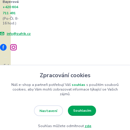
Bayerová
+420 604
711 491
(Po-Čt, 8-
16 hod.)
info@zufrik.cz
Eshop
ŽUFRIK.cz
Zpracování cookies
©
Copyright
Náš e-shop a partneři potřebují Váš
souhlas
s použitím souborů
cookies, aby Vám mohli zobrazovat informace týkající se Vašich
2012
zájmů.
-
2026
Vytvořeno
Souhlasím
Nastavení
na
Souhlas můžete odmítnout
zde
.
Eshop-