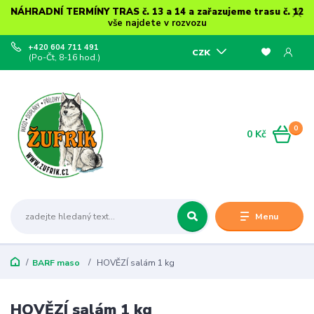
NÁHRADNÍ TERMÍNY TRAS č. 13 a 14 a zařazujeme trasu č. 12
vše najdete v rozvozu
+420 604 711 491
CZK
(Po-Čt, 8-16 hod.)
0
0 Kč
Menu
BARF maso
HOVĚZÍ salám 1 kg
HOVĚZÍ salám 1 kg