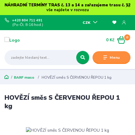
NÁHRADNÍ TERMÍNY TRAS č. 13 a 14 a zařazujeme trasu č. 12
vše najdete v rozvozu
+420 604 711 491
CZK
(Po-Čt, 8-16 hod.)
0
0 Kč
Menu
BARF maso
HOVĚZÍ směs S ČERVENOU ŘEPOU 1 kg
HOVĚZÍ směs S ČERVENOU ŘEPOU 1
kg