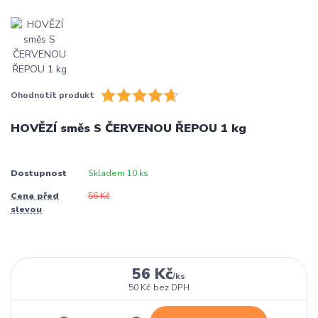
Ohodnotit produkt
HOVĚZÍ směs S ČERVENOU ŘEPOU 1 kg
Dostupnost
Skladem 10 ks
Cena před
56 Kč
slevou
56 Kč
/
ks
50 Kč
bez DPH