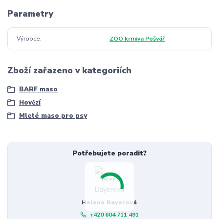
Parametry
Výrobce
ZOO krmiva Pošvář
Zboží zařazeno v kategoriích
BARF maso
Hovězí
Mleté maso pro psy
Potřebujete poradit?
Helena Bayerová
+420 604 711 491