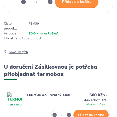
Přidat do košíku
Číslo
PŠV30
produktu:
Výrobce:
ZOO krmiva Pošvář
Hlídat cenu / dostupnost
Do oblíbených
U doručení Zásilkovnou je potřeba
přiobjednat termobox
500 Kč
TERMOBOX - vratný obal
/
ks
446 Kč
bez DPH
Skladem 2 ks
Přidat do košíku