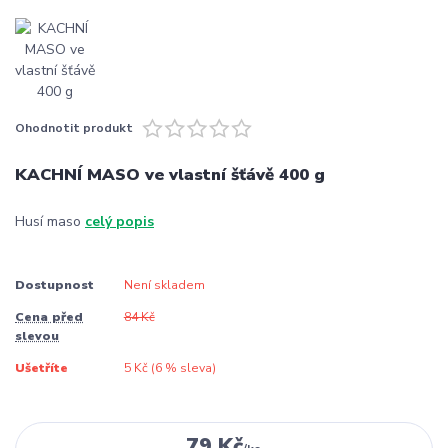
Ohodnotit produkt
KACHNÍ MASO ve vlastní šťávě 400 g
Husí maso
celý popis
Dostupnost
Není skladem
Cena před
84 Kč
slevou
Ušetříte
5 Kč (
6
% sleva)
79 Kč