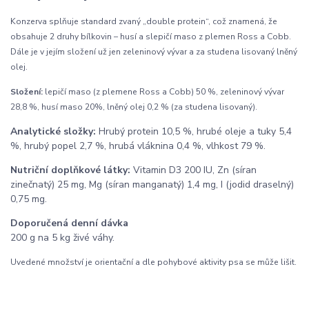
Konzerva splňuje standard zvaný „double protein“, což znamená, že
obsahuje 2 druhy bílkovin – husí a slepičí maso z plemen Ross a Cobb.
Dále je v jejím složení už jen zeleninový vývar a za studena lisovaný lněný
olej.
Složení:
lepičí maso (z plemene Ross a Cobb) 50 %, zeleninový vývar
28,8 %, husí maso 20%, lněný olej 0,2 % (za studena lisovaný).
Analytické složky:
Hrubý protein 10,5 %, hrubé oleje a tuky 5,4
%, hrubý popel 2,7 %, hrubá vláknina 0,4 %, vlhkost 79 %.
Nutriční doplňkové látky:
Vitamin D3 200 IU, Zn (síran
zinečnatý) 25 mg, Mg (síran manganatý) 1,4 mg, I (jodid draselný)
0,75 mg.
Doporučená denní dávka
200 g na 5 kg živé váhy.
Uvedené množství je orientační a dle pohybové aktivity psa se může lišit.