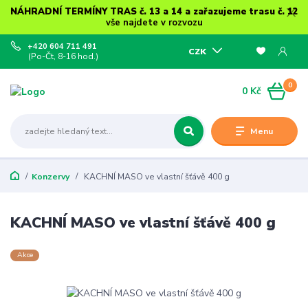
NÁHRADNÍ TERMÍNY TRAS č. 13 a 14 a zařazujeme trasu č. 12
vše najdete v rozvozu
+420 604 711 491
CZK
(Po-Čt, 8-16 hod.)
0
0 Kč
Menu
Konzervy
KACHNÍ MASO ve vlastní šťávě 400 g
KACHNÍ MASO ve vlastní šťávě 400 g
Akce