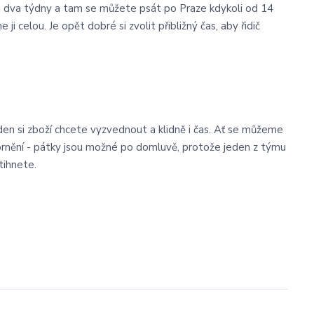
za dva týdny a tam se můžete psát po Praze kdykoli od 14
i celou. Je opět dobré si zvolit přibližný čas, aby řidič
den si zboží chcete vyzvednout a klidně i čas. Ať se můžeme
rnění - pátky jsou možné po domluvě, protože jeden z týmu
tihnete.