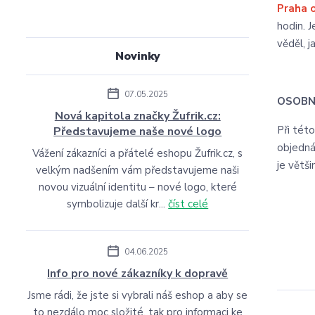
Praha 
hodin. J
věděl, j
Novinky
07.05.2025
OSOBN
Nová kapitola značky Žufrik.cz:
Při tét
Představujeme naše nové logo
objedná
Vážení zákazníci a přátelé eshopu Žufrik.cz, s
je větš
velkým nadšením vám představujeme naši
novou vizuální identitu – nové logo, které
symbolizuje další kr...
číst celé
04.06.2025
Info pro nové zákazníky k dopravě
Jsme rádi, že jste si vybrali náš eshop a aby se
to nezdálo moc složité, tak pro informaci ke