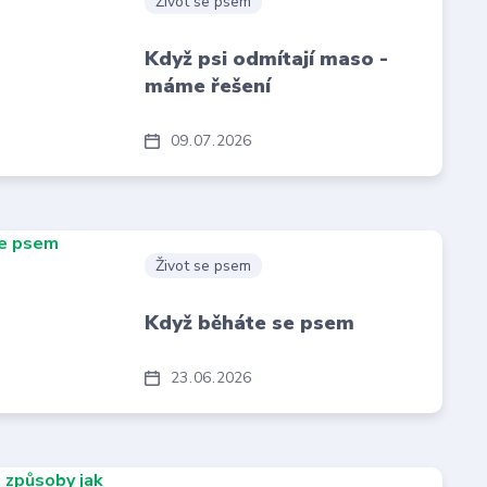
Život se psem
Když psi odmítají maso -
máme řešení
09
07
2026
Život se psem
Když běháte se psem
23
06
2026