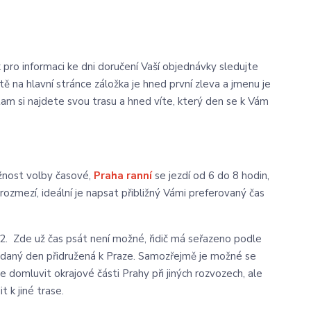
k pro informaci ke dni doručení Vaší objednávky sledujte
tě na hlavní stránce záložka je hned první zleva a jmenu je
tam si najdete svou trasu a hned víte, který den se k Vám
ožnost volby časové,
Praha ranní
se jezdí od 6 do 8 hodin,
ozmezí, ideální je napsat přibližný Vámi preferovaný čas
2. Zde už čas psát není možné, řidič má seřazeno podle
 v daný den přidružená k Praze. Samozřejmě je možné se
 domluvit okrajové části Prahy při jiných rozvozech, ale
t k jiné trase.