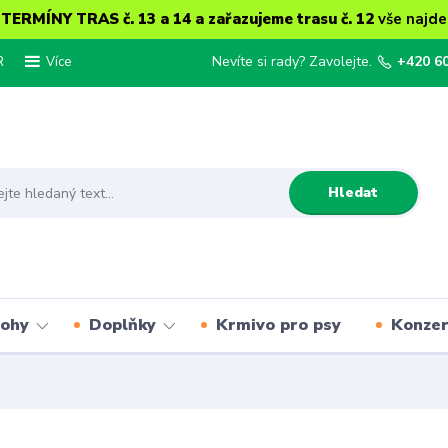
ERMÍNY TRAS č. 13 a 14 a zařazujeme trasu č. 12
vše najde
R
Nevíte si rady? Zavolejte.
+420 6
Více
Hledat
lohy
Doplňky
Krmivo pro psy
Konze