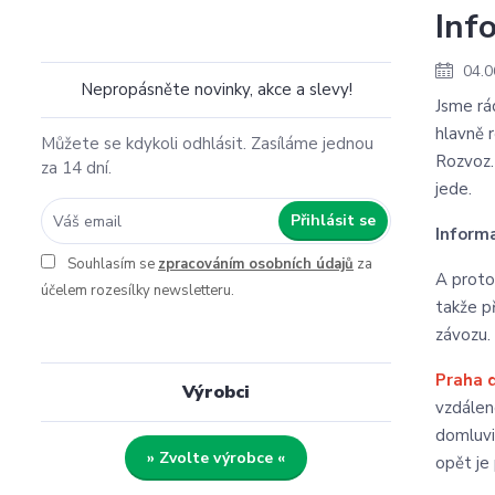
Inf
04.0
Nepropásněte novinky, akce a slevy!
Jsme rád
hlavně r
Můžete se kdykoli odhlásit. Zasíláme jednou
Rozvoz.
za 14 dní.
jede.
Přihlásit se
Informa
Souhlasím se
zpracováním osobních údajů
za
A proto
účelem rozesílky newsletteru.
takže p
závozu
Praha 
Výrobci
vzdálen
domluvi
» Zvolte výrobce «
opět je