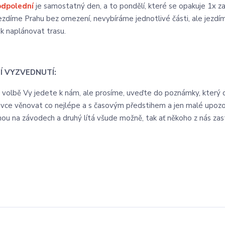
odpolední
je samostatný den, a to pondělí, které se opakuje 1x 
ezdíme Prahu bez omezení, nevybíráme jednotlivé části, ale jezdíme j
ak naplánovat trasu.
Í VYZVEDNUTÍ:
o volbě Vy jedete k nám, ale prosíme, uveďte do poznámky, který 
vce věnovat co nejlépe a s časovým předstihem a jen malé upozo
inou na závodech a druhý lítá všude možně, tak ať někoho z nás zas