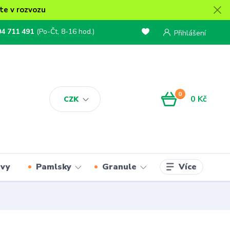
te v rozvozu
04 711 491
(Po-Čt, 8-16 hod.)
Přihlášení
0
0 Kč
CZK
Více
rvy
Pamlsky
Granule