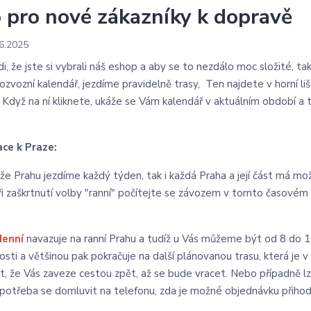
o pro nové zákazníky k dopravě
6.2025
i, že jste si vybrali náš eshop a aby se to nezdálo moc složité, ta
ozvozní kalendář, jezdíme pravidelně trasy, Ten najdete v horní liš
 Když na ní kliknete, ukáže se Vám kalendář v aktuálním období a 
ce k Praze:
že Prahu jezdíme každý týden, tak i každá Praha a její část má m
ři zaškrtnutí volby "ranní" počítejte se závozem v tomto časovém r
.
denní
navazuje na ranní Prahu a tudíž u Vás můžeme být od 8 do 1
osti a většinou pak pokračuje na další plánovanou trasu, která je
t, že Vás zaveze cestou zpět, až se bude vracet. Nebo případně lze
 potřeba se domluvit na telefonu, zda je možné objednávku přihodi