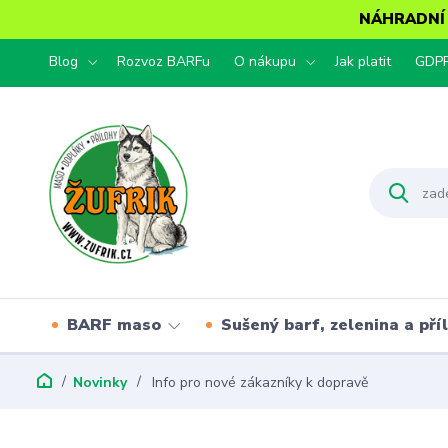
NÁHRADNÍ T
Blog
Rozvoz BARFu
O nákupu
Jak platit
GDP
BARF maso
Sušený barf, zelenina a pří
Novinky
Info pro nové zákazníky k dopravě