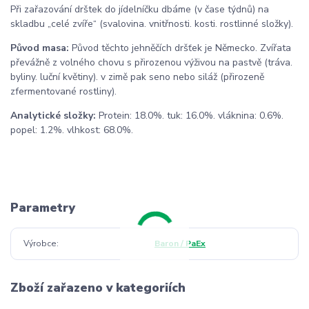
Při zařazování drštek do jídelníčku dbáme (v čase týdnů) na
skladbu „celé zvíře“ (svalovina. vnitřnosti. kosti. rostlinné složky).
Původ masa:
Původ těchto jehněčích dršťek je Německo. Zvířata
převážně z volného chovu s přirozenou výživou na pastvě (tráva.
byliny. luční květiny). v zimě pak seno nebo siláž (přirozeně
zfermentované rostliny).
Analytické složky:
Protein: 18.0%. tuk: 16.0%. vláknina: 0.6%.
popel: 1.2%. vlhkost: 68.0%.
Parametry
Výrobce
Baron / PaEx
Zboží zařazeno v kategoriích