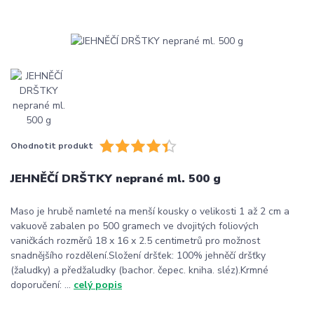
Ohodnotit produkt
JEHNĚČÍ DRŠTKY neprané ml. 500 g
Maso je hrubě namleté na menší kousky o velikosti 1 až 2 cm a
vakuově zabalen po 500 gramech ve dvojitých foliových
vaničkách rozměrů 18 x 16 x 2.5 centimetrů pro možnost
snadnějšího rozdělení.Složení dršťek: 100% jehněčí dršťky
(žaludky) a předžaludky (bachor. čepec. kniha. sléz).Krmné
doporučení: ...
celý popis