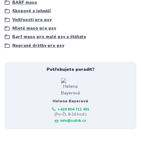
BARF maso
Skopové a jehněčí
Vnitřnosti pro psy
Mleté maso pro psy
Barf maso pro malé psy a štěňata
Neprané dršťky pro psy
Potřebujete poradit?
Helena Bayerová
+420 604 711 491
(Po-Čt, 8-16 hod.)
info@zufrik.cz