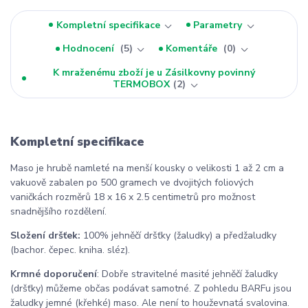
Kompletní specifikace
Parametry
Hodnocení
5
Komentáře
0
K mraženému zboží je u Zásilkovny povinný
TERMOBOX
2
Kompletní specifikace
Maso je hrubě namleté na menší kousky o velikosti 1 až 2 cm a
vakuově zabalen po 500 gramech ve dvojitých foliových
vaničkách rozměrů 18 x 16 x 2.5 centimetrů pro možnost
snadnějšího rozdělení.
Složení dršťek:
100% jehněčí dršťky (žaludky) a předžaludky
(bachor. čepec. kniha. sléz).
Krmné doporučení
: Dobře stravitelné masité jehněčí žaludky
(dršťky) můžeme občas podávat samotné. Z pohledu BARFu jsou
žaludky jemné (křehké) maso. Ale není to houževnatá svalovina.