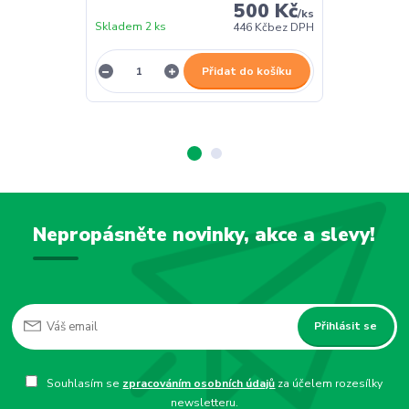
500 Kč
/
ks
Skladem 2 ks
Skladem 2 ks
446 Kč
bez DPH
Přidat do košíku
Nepropásněte novinky, akce a slevy!
Přihlásit se
Souhlasím se
zpracováním osobních údajů
za účelem rozesílky
newsletteru.