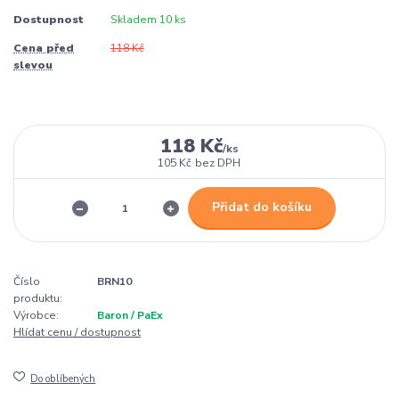
Dostupnost
Skladem 10 ks
Cena před
118 Kč
slevou
118 Kč
/
ks
105 Kč
bez DPH
Přidat do košíku
Číslo
BRN10
produktu:
Výrobce:
Baron / PaEx
Hlídat cenu / dostupnost
Do oblíbených