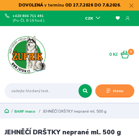
DOVOLENÁ
v termínu
OD 27.7.2026 DO 7.8.2026
.
+420 604 711 491
CZK
(Po-Čt, 8-16 hod.)
0
0 Kč
Menu
BARF maso
JEHNĚČÍ DRŠTKY neprané ml. 500 g
JEHNĚČÍ DRŠTKY neprané ml. 500 g