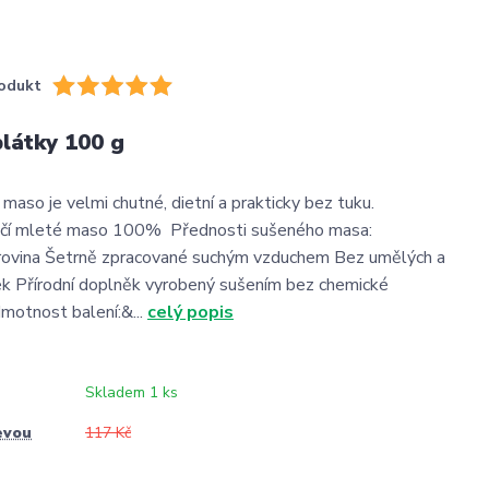
odukt
látky 100 g
 maso je velmi chutné, dietní a prakticky bez tuku.
něčí mleté maso 100% Přednosti sušeného masa:
urovina Šetrně zpracované suchým vzduchem Bez umělých a
ek Přírodní doplněk vyrobený sušením bez chemické
motnost balení:&...
celý popis
Skladem 1 ks
evou
117 Kč