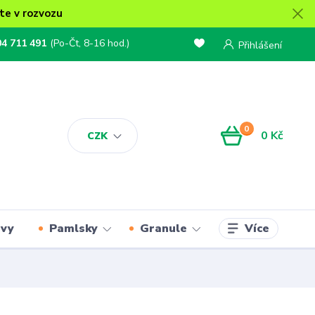
te v rozvozu
04 711 491
(Po-Čt, 8-16 hod.)
Přihlášení
0
0 Kč
CZK
Více
rvy
Pamlsky
Granule