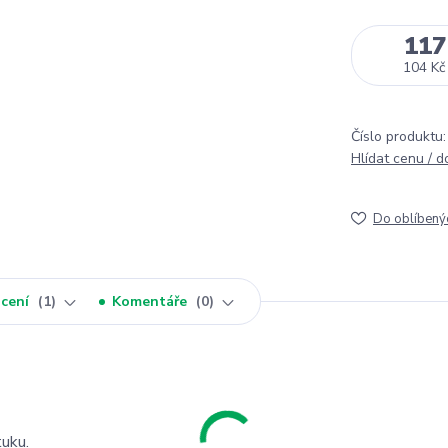
117
104 Kč
Číslo produktu:
Hlídat cenu / 
Do oblíbený
cení
1
Komentáře
0
tuku.