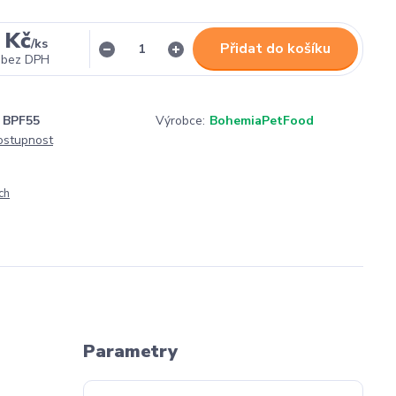
 Kč
/
ks
Přidat do košíku
bez DPH
BPF55
Výrobce:
BohemiaPetFood
dostupnost
ch
Parametry