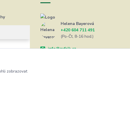
ahy
Helena Bayerová
+420 604 711 491
(Po-Čt, 8-16 hod.)
info@zufrik.cz
hli zobrazovat
Vytvořeno na
Eshop-rychle.cz