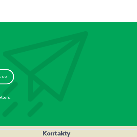
t se
tteru.
Kontakty