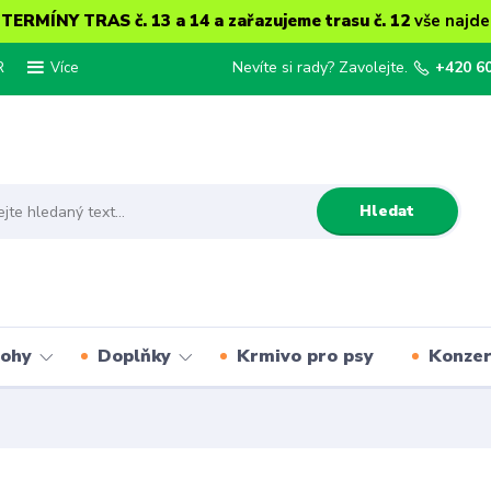
ERMÍNY TRAS č. 13 a 14 a zařazujeme trasu č. 12
vše najde
R
Nevíte si rady? Zavolejte.
+420 6
Více
Hledat
lohy
Doplňky
Krmivo pro psy
Konze