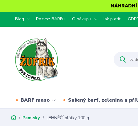
NÁHRADNÍ T
Blog
Rozvoz BARFu
O nákupu
Jak platit
GDP
BARF maso
Sušený barf, zelenina a pří
Pamlsky
JEHNĚČÍ plátky 100 g