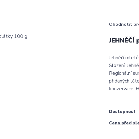
Ohodnotit pr
JEHNĚČÍ p
Jehněčí mleté
Složení: Jeh
Regionální s
přidaných lát
konzervace. H
Dostupnost
Cena před sl