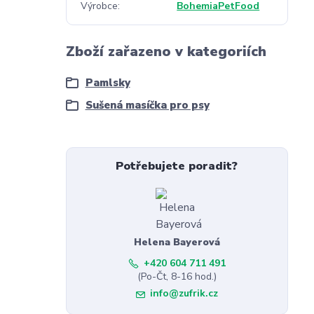
Výrobce
BohemiaPetFood
Zboží zařazeno v kategoriích
Pamlsky
Sušená masíčka pro psy
Potřebujete poradit?
Helena Bayerová
+420 604 711 491
(Po-Čt, 8-16 hod.)
info@zufrik.cz