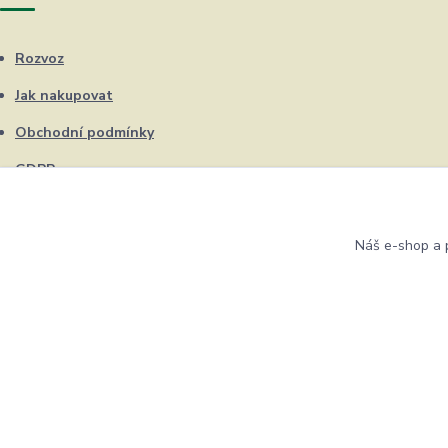
Rozvoz
Jak nakupovat
Obchodní podmínky
GDPR
Kontakty
Náš e-shop a p
Eshop ŽUFRIK.cz © Copyright 2012 - 2026