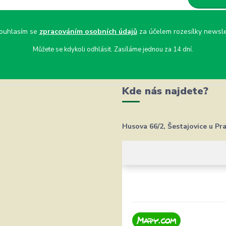
uhlasím se
zpracováním osobních údajů
za účelem rozesílky newsle
Můžete se kdykoli odhlásit. Zasíláme jednou za 14 dní.
Kde nás najdete?
Husova 66/2, Šestajovice u Pr