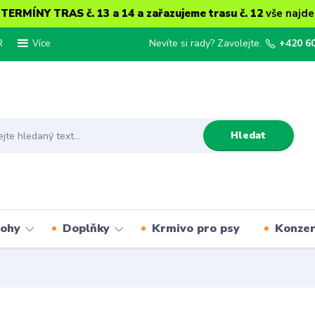
ERMÍNY TRAS č. 13 a 14 a zařazujeme trasu č. 12
vše najde
R
Nevíte si rady? Zavolejte.
+420 6
Více
Hledat
lohy
Doplňky
Krmivo pro psy
Konze