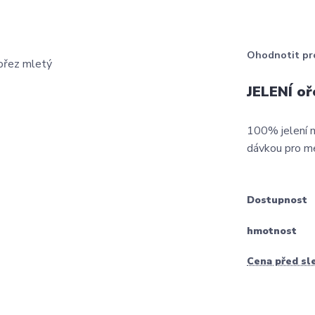
Ohodnotit pr
JELENÍ oř
100% jelení m
dávkou pro m
Dostupnost
hmotnost
Cena před sl