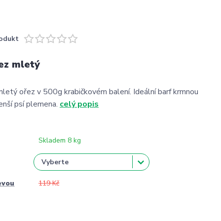
odukt
ez mletý
letý ořez v 500g krabičkovém balení. Ideální barf krmnou
enší psí plemena.
celý popis
Skladem 8 kg
evou
119 Kč