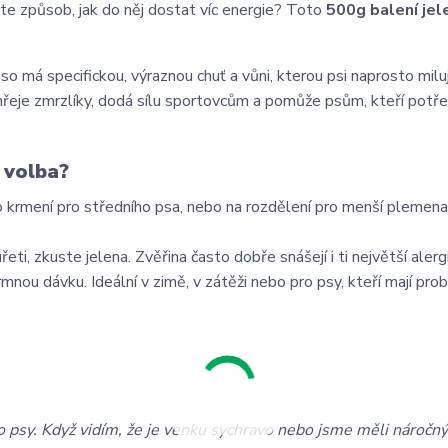
e způsob, jak do něj dostat víc energie? Toto
500g balení jel
so má specifickou, výraznou chuť a vůni, kterou psi naprosto miluj
hřeje zmrzlíky, dodá sílu sportovcům a pomůže psům, kteří potře
 volba?
no krmení pro středního psa, nebo na rozdělení pro menší plemena
i, zkuste jelena. Zvěřina často dobře snášejí i ti největší alergi
mnou dávku. Ideální v zimě, v zátěži nebo pro psy, kteří mají pro
o psy. Když vidím, že je venku sychravo nebo jsme měli náročný