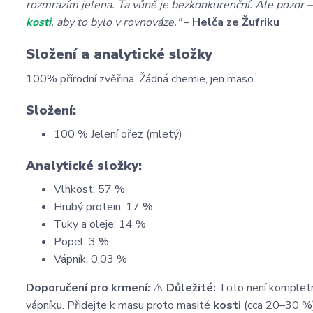
rozmrazím jelena. Ta vůně je bezkonkurenční. Ale pozor –
kosti
, aby to bylo v rovnováze."
–
Helča ze Žufriku
Složení a analytické složky
100% přírodní zvěřina. Žádná chemie, jen maso.
Složení:
100 % Jelení ořez (mletý)
Analytické složky:
Vlhkost: 57 %
Hrubý protein: 17 %
Tuky a oleje: 14 %
Popel: 3 %
Vápník: 0,03 %
Doporučení pro krmení:
⚠️
Důležité:
Toto není kompletní
vápníku. Přidejte k masu proto masité
kosti
(cca 20–30 %)