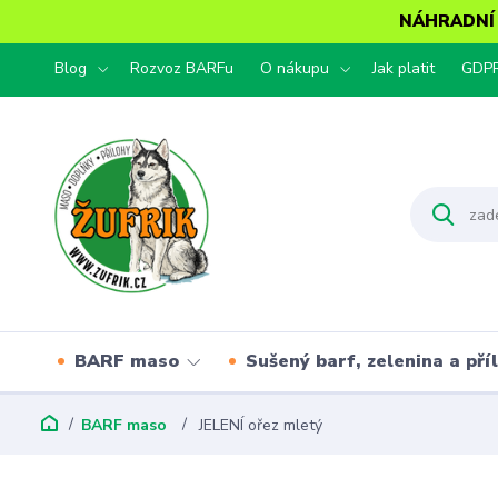
NÁHRADNÍ T
Blog
Rozvoz BARFu
O nákupu
Jak platit
GDP
BARF maso
Sušený barf, zelenina a pří
BARF maso
JELENÍ ořez mletý