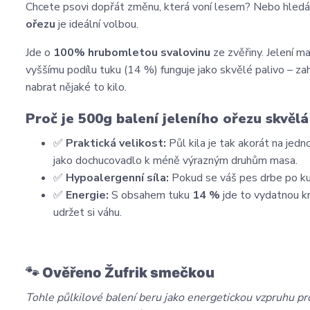
Chcete psovi dopřát změnu, která voní lesem? Nebo hledát
ořezu
je ideální volbou.
Jde o
100% hrubomletou svalovinu
ze zvěřiny. Jelení ma
vyššímu podílu tuku (14 %) funguje jako skvělé palivo – za
nabrat nějaké to kilo.
Proč je 500g balení jeleního ořezu skvělá
✅
Praktická velikost:
Půl kila je tak akorát na jed
jako dochucovadlo k méně výrazným druhům masa.
✅
Hypoalergenní síla:
Pokud se váš pes drbe po kuřet
✅
Energie:
S obsahem tuku
14 %
jde to vydatnou kr
udržet si váhu.
🐾 Ověřeno Žufrik smečkou
Tohle půlkilové balení beru jako energetickou vzpruhu pr