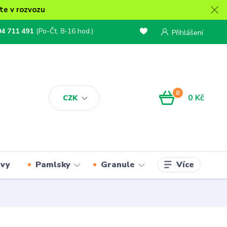
te v rozvozu
04 711 491
(Po-Čt, 8-16 hod.)
Přihlášení
0
0 Kč
CZK
Více
rvy
Pamlsky
Granule