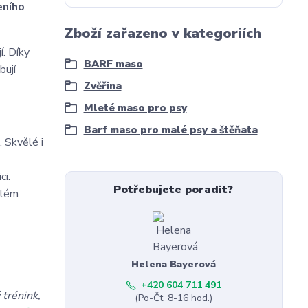
eního
Zboží zařazeno v kategoriích
í. Díky
BARF maso
bují
Zvěřina
Mleté maso pro psy
Barf maso pro malé psy a štěňata
. Skvělé i
ci.
Potřebujete poradit?
blém
Helena Bayerová
+420 604 711 491
 trénink,
(Po-Čt, 8-16 hod.)