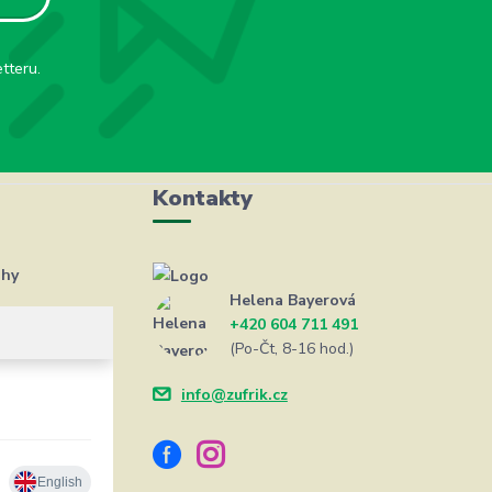
tteru.
Kontakty
ahy
Helena Bayerová
+420 604 711 491
(Po-Čt, 8-16 hod.)
info@zufrik.cz