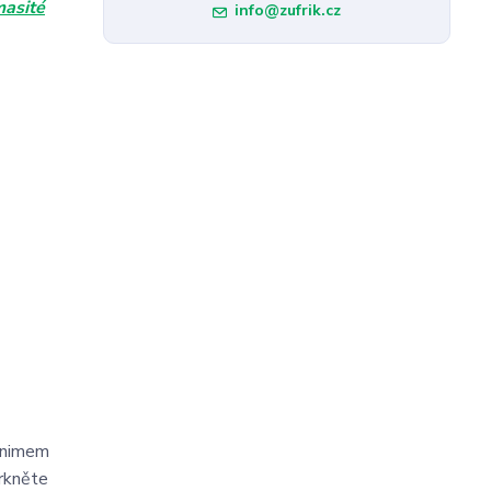
asité
info@zufrik.cz
minimem
rkněte