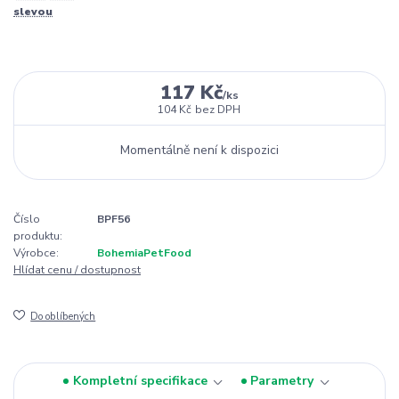
slevou
117 Kč
/
ks
104 Kč
bez DPH
Momentálně není k dispozici
Číslo
BPF56
produktu:
Výrobce:
BohemiaPetFood
Hlídat cenu / dostupnost
Do oblíbených
Kompletní specifikace
Parametry