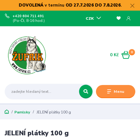
DOVOLENÁ
v termínu
OD 27.7.2026 DO 7.8.2026
.
+420 604 711 491
CZK
(Po-Čt, 8-16 hod.)
0
0 Kč
Menu
Pamlsky
JELENÍ plátky 100 g
JELENÍ plátky 100 g