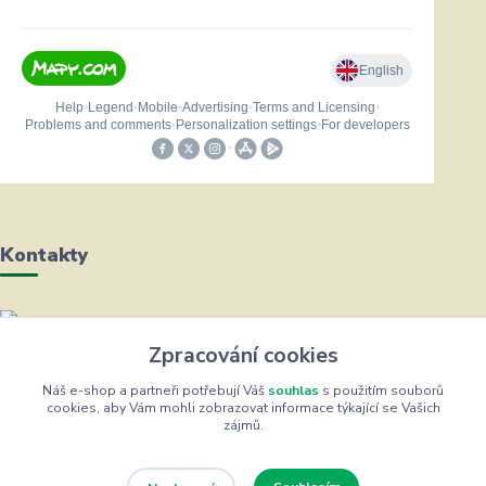
Kontakty
Helena Bayerová
Zpracování cookies
+420 604 711 491
(Po-Čt, 8-16 hod.)
Náš e-shop a partneři potřebují Váš
souhlas
s použitím souborů
cookies, aby Vám mohli zobrazovat informace týkající se Vašich
zájmů.
info@zufrik.cz