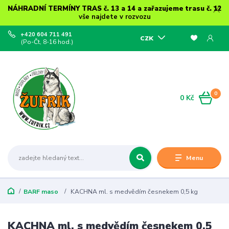
NÁHRADNÍ TERMÍNY TRAS č. 13 a 14 a zařazujeme trasu č. 12
vše najdete v rozvozu
+420 604 711 491
CZK
(Po-Čt, 8-16 hod.)
0
0 Kč
Menu
BARF maso
KACHNA ml. s medvědím česnekem 0,5 kg
KACHNA ml. s medvědím česnekem 0,5