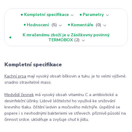
Kompletní specifikace
Parametry
Hodnocení
5
Komentáře
0
K mraženému zboží je u Zásilkovny povinný
TERMOBOX
2
Kompletní specifikace
Kachní prsa
mají vysoký obsah bílkovin a tuku. je to velmi výživné.
snadno stravitelné maso.
Medvědí česnek
má vysoký obsah vitamínu C a antibiotické a
desinfekční účinky. Lidové léčitelství ho využívá ke snižování
krevního tlaku. čištění ledvin a močového měchýře. úspěšně se
popere i s nevhodnými bakteriemi ve střevech. příznivě působí na
činnost srdce. uklidňuje a zvyšuje chuť k jídlu.