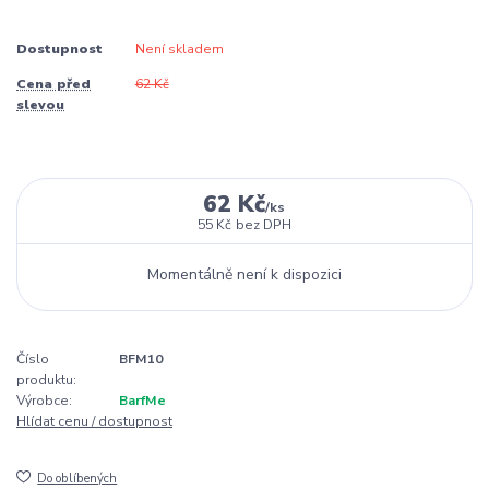
Dostupnost
Není skladem
Cena před
62 Kč
slevou
62 Kč
/
ks
55 Kč
bez DPH
Momentálně není k dispozici
Číslo
BFM10
produktu:
Výrobce:
BarfMe
Hlídat cenu / dostupnost
Do oblíbených