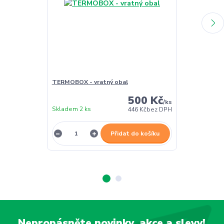
TERMOBOX - vratný obal
TERMOBOX - 
500 Kč
/
ks
Skladem 2 ks
Skladem 2 ks
446 Kč
bez DPH
Přidat do košíku
Nepropásněte novinky, akce a slevy!