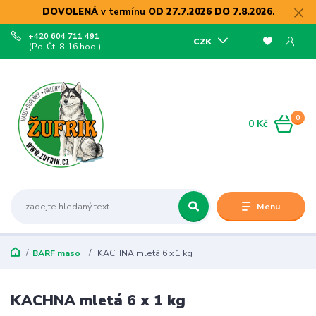
DOVOLENÁ
v termínu
OD 27.7.2026 DO 7.8.2026
.
+420 604 711 491
CZK
(Po-Čt, 8-16 hod.)
0
0 Kč
Menu
BARF maso
KACHNA mletá 6 x 1 kg
KACHNA mletá 6 x 1 kg