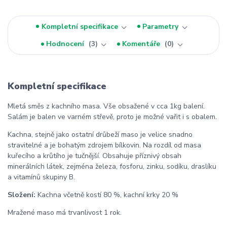
Kompletní specifikace
Parametry
Hodnocení
3
Komentáře
0
Kompletní specifikace
Mletá směs z kachního masa. Vše obsažené v cca 1kg balení.
Salám je balen ve varném střevě, proto je možné vařit i s obalem.
Kachna, stejně jako ostatní drůbeží maso je velice snadno
stravitelné a je bohatým zdrojem bílkovin. Na rozdíl od masa
kuřecího a krůtího je tučnější. Obsahuje příznivý obsah
minerálních látek, zejména železa, fosforu, zinku, sodíku, draslíku
a vitamínů skupiny B.
Složení:
Kachna včetně kostí 80 %, kachní krky 20 %
Mražené maso má trvanlivost 1 rok.