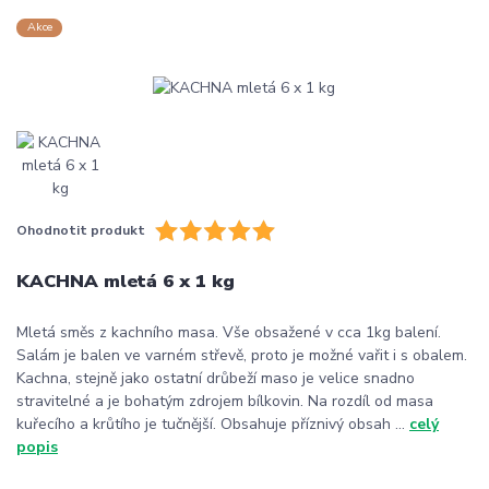
Akce
Ohodnotit produkt
KACHNA mletá 6 x 1 kg
Mletá směs z kachního masa. Vše obsažené v cca 1kg balení.
Salám je balen ve varném střevě, proto je možné vařit i s obalem.
Kachna, stejně jako ostatní drůbeží maso je velice snadno
stravitelné a je bohatým zdrojem bílkovin. Na rozdíl od masa
kuřecího a krůtího je tučnější. Obsahuje příznivý obsah ...
celý
popis