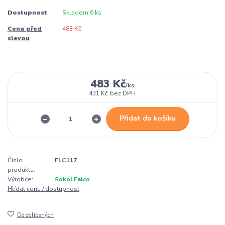
Dostupnost
Skladem 6 ks
Cena před
483 Kč
slevou
483 Kč
/
ks
431 Kč
bez DPH
Přidat do košíku
Číslo
FLC117
produktu:
Výrobce:
Sokol Falco
Hlídat cenu / dostupnost
Do oblíbených