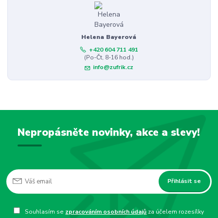
Helena Bayerová
+420 604 711 491
(Po-Čt, 8-16 hod.)
info@zufrik.cz
Nepropásněte novinky, akce a slevy!
Přihlásit se
Souhlasím se
zpracováním osobních údajů
za účelem rozesílky