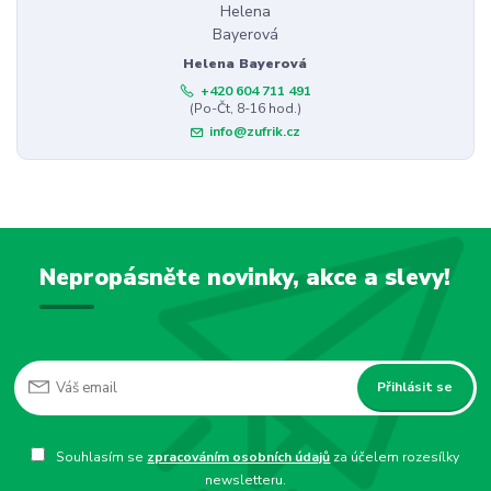
Helena Bayerová
+420 604 711 491
(Po-Čt, 8-16 hod.)
info@zufrik.cz
Nepropásněte novinky, akce a slevy!
Přihlásit se
Souhlasím se
zpracováním osobních údajů
za účelem rozesílky
newsletteru.