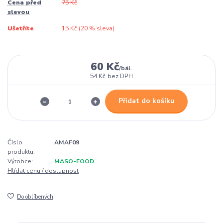
Cena před
75 Kč
slevou
Ušetříte
15 Kč (
20
% sleva)
60 Kč
/
bál.
54 Kč
bez DPH
Přidat do košíku
Číslo
AMAF09
produktu:
Výrobce:
MASO-FOOD
Hlídat cenu / dostupnost
Do oblíbených