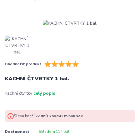
Ohodnotit produkt
KACHNÍ ČTVRTKY 1 bal.
Kachní čtvrtky
celý popis
Sleva končí:
22
dní
13
hod
41
min
06
sek
Dostupnost
Skladem 114 bál.