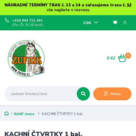
NÁHRADNÍ TERMÍNY TRAS č. 13 a 14 a zařazujeme trasu č. 12
vše najdete v rozvozu
+420 604 711 491
CZK
(Po-Čt, 8-16 hod.)
0
0 Kč
Menu
BARF maso
KACHNÍ ČTVRTKY 1 bal.
KACHNÍ ČTVRTKY 1 bal.