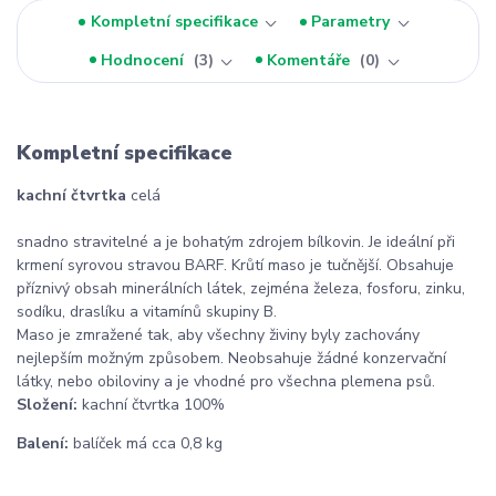
Kompletní specifikace
Parametry
Hodnocení
3
Komentáře
0
Kompletní specifikace
kachní čtvrtka
celá
snadno stravitelné a je bohatým zdrojem bílkovin. Je ideální při
krmení syrovou stravou BARF. Krůtí maso je tučnější. Obsahuje
příznivý obsah minerálních látek, zejména železa, fosforu, zinku,
sodíku, draslíku a vitamínů skupiny B.
Maso je zmražené tak, aby všechny živiny byly zachovány
nejlepším možným způsobem. Neobsahuje žádné konzervační
látky, nebo obiloviny a je vhodné pro všechna plemena psů.
Složení:
kachní čtvrtka 100%
Balení:
balíček má cca 0,8 kg