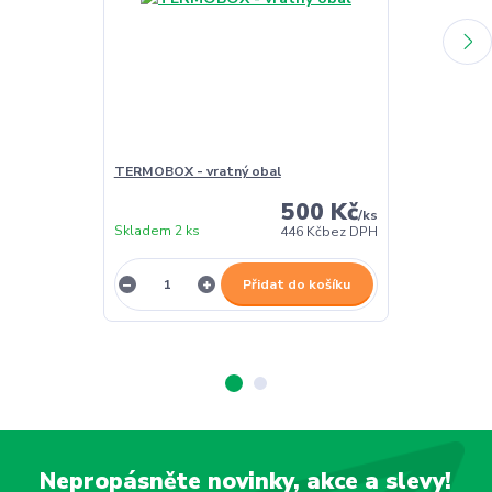
TERMOBOX - vratný obal
TERMOBOX - 
500 Kč
/
ks
Skladem 2 ks
Skladem 2 ks
446 Kč
bez DPH
Přidat do košíku
Nepropásněte novinky, akce a slevy!