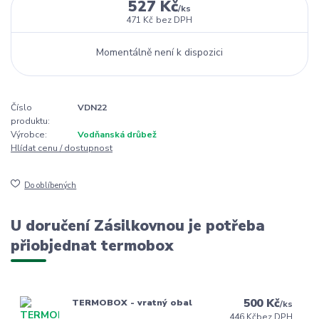
527 Kč
/
ks
471 Kč
bez DPH
Momentálně není k dispozici
Číslo
VDN22
produktu:
Výrobce:
Vodňanská drůbež
Hlídat cenu / dostupnost
Do oblíbených
U doručení Zásilkovnou je potřeba
přiobjednat termobox
500 Kč
TERMOBOX - vratný obal
/
ks
446 Kč
bez DPH