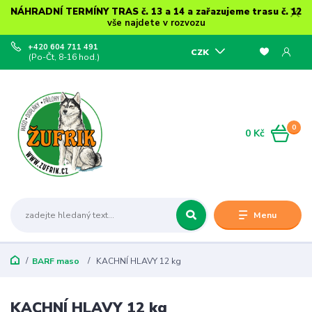
NÁHRADNÍ TERMÍNY TRAS č. 13 a 14 a zařazujeme trasu č. 12
vše najdete v rozvozu
+420 604 711 491
CZK
(Po-Čt, 8-16 hod.)
0
0 Kč
Menu
BARF maso
KACHNÍ HLAVY 12 kg
KACHNÍ HLAVY 12 kg