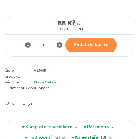
88 Kč
/
ks
79 Kč
bez DPH
Přidat do košíku
Číslo
VLN49
produktu:
Výrobce:
Maso Veleň
Hlídat cenu / dostupnost
Do oblíbených
Kompletní specifikace
Parametry
Hodnocení
2
Komentáře
0