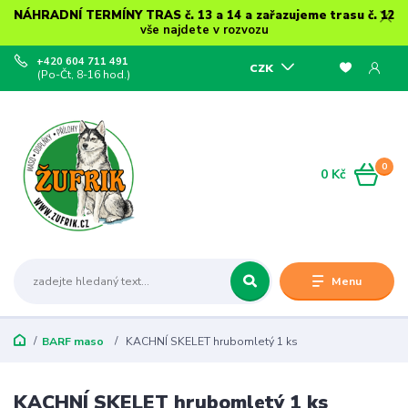
NÁHRADNÍ TERMÍNY TRAS č. 13 a 14 a zařazujeme trasu č. 12
vše najdete v rozvozu
+420 604 711 491
CZK
(Po-Čt, 8-16 hod.)
0
0 Kč
Menu
BARF maso
KACHNÍ SKELET hrubomletý 1 ks
KACHNÍ SKELET hrubomletý 1 ks