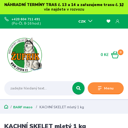
NÁHRADNÍ TERMÍNY TRAS č. 13 a 14 a zařazujeme trasu č. 12
vše najdete v rozvozu
+420 604 711 491
CZK
(Po-Čt, 8-16 hod.)
0
0 Kč
Menu
BARF maso
KACHNÍ SKELET mletý 1 kg
KACHNÍ SKELET mletý 1 kg