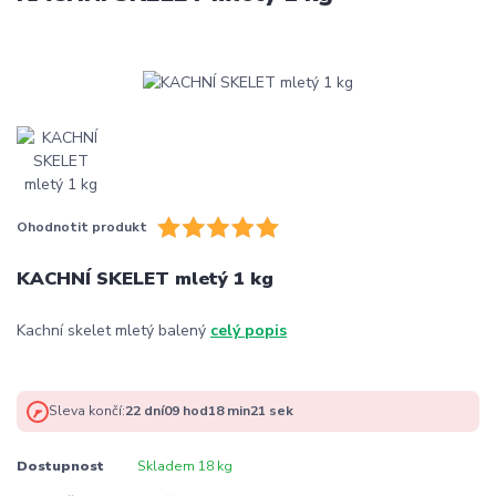
Ohodnotit produkt
KACHNÍ SKELET mletý 1 kg
Kachní skelet mletý balený
celý popis
Sleva končí:
22
dní
09
hod
18
min
21
sek
Dostupnost
Skladem 18 kg