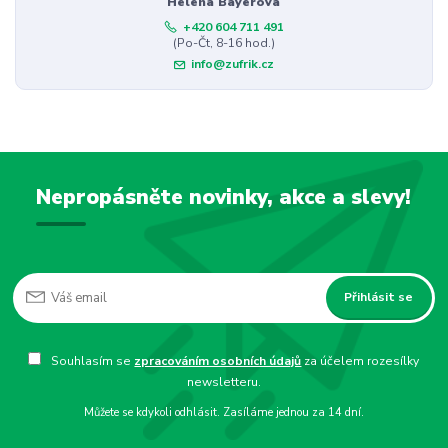
Helena Bayerová
+420 604 711 491
(Po-Čt, 8-16 hod.)
info@zufrik.cz
Nepropásněte novinky, akce a slevy!
Přihlásit se
Souhlasím se
zpracováním osobních údajů
za účelem rozesílky
newsletteru.
Můžete se kdykoli odhlásit. Zasíláme jednou za 14 dní.