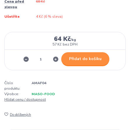
Cena před
68 Kč
slevou
Ušetříte
4 Kč (
6
% sleva)
64 Kč
/
kg
57 Kč
bez DPH
Přidat do košíku
Číslo
AMAF04
produktu:
Výrobce:
MASO-FOOD
Hlídat cenu / dostupnost
Do oblíbených