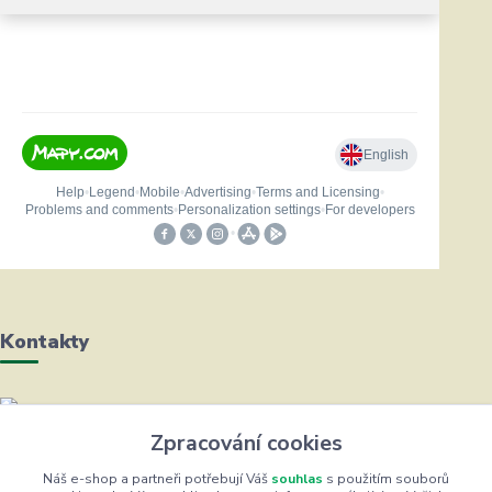
Kontakty
Helena Bayerová
Zpracování cookies
+420 604 711 491
(Po-Čt, 8-16 hod.)
Náš e-shop a partneři potřebují Váš
souhlas
s použitím souborů