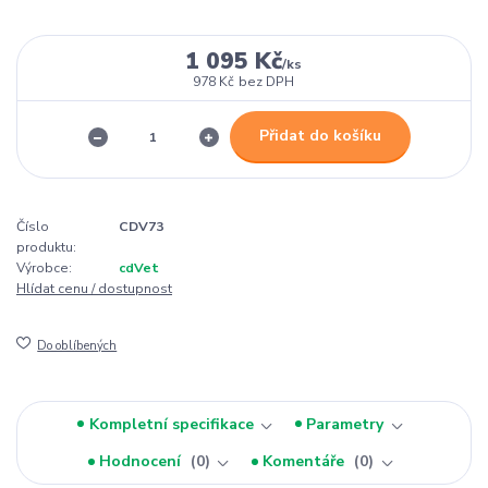
1 095 Kč
/
ks
978 Kč
bez DPH
Přidat do košíku
Číslo
CDV73
produktu:
Výrobce:
cdVet
Hlídat cenu / dostupnost
Do oblíbených
Kompletní specifikace
Parametry
Hodnocení
0
Komentáře
0