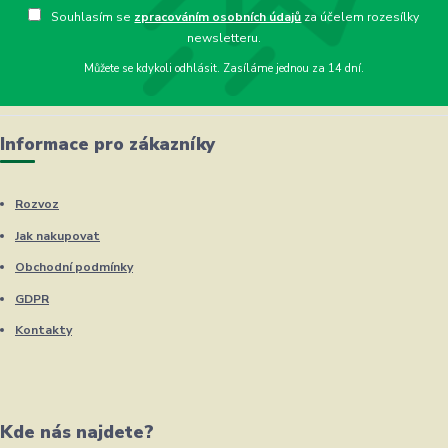
Souhlasím se
zpracováním osobních údajů
za účelem rozesílky
newsletteru.
Můžete se kdykoli odhlásit. Zasíláme jednou za 14 dní.
Informace pro zákazníky
Rozvoz
Jak nakupovat
Obchodní podmínky
GDPR
Kontakty
Kde nás najdete?