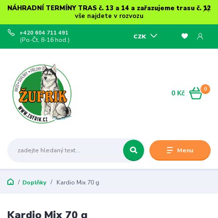
NÁHRADNÍ TERMÍNY TRAS č. 13 a 14 a zařazujeme trasu č. 12
vše najdete v rozvozu
+420 604 711 491
CZK
(Po-Čt, 8-16 hod.)
0
0 Kč
Menu
Doplňky
Kardio Mix 70 g
Kardio Mix 70 g