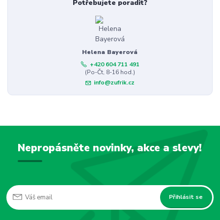
Potřebujete poradit?
Helena Bayerová
+420 604 711 491
(Po-Čt, 8-16 hod.)
info@zufrik.cz
Nepropásněte novinky, akce a slevy!
Přihlásit se