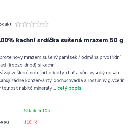
odukt
00% kachní srdíčka sušená mrazem 50 g
oproteinový mrazem sušený pamlsek / odměna prvotřídní
zací (freeze-dried) si kachní
ávají veškeré nutriční hodnoty, chuť a vůni vysoký obsah
sahují žádné konzervanty, dochucovadla a rostlinný glycerin
vitelnost nabité minerály ...
celý popis
Skladem 10 ks
evou
110 Kč