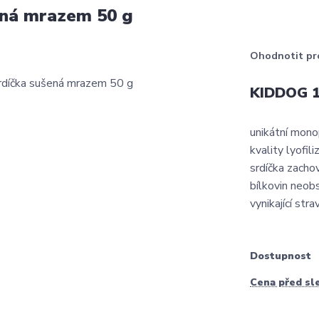
ená mrazem 50 g
Ohodnotit pr
KIDDOG 1
unikátní mon
kvality lyofili
srdíčka zachov
bílkovin neob
vynikající stra
Dostupnost
Cena před sl