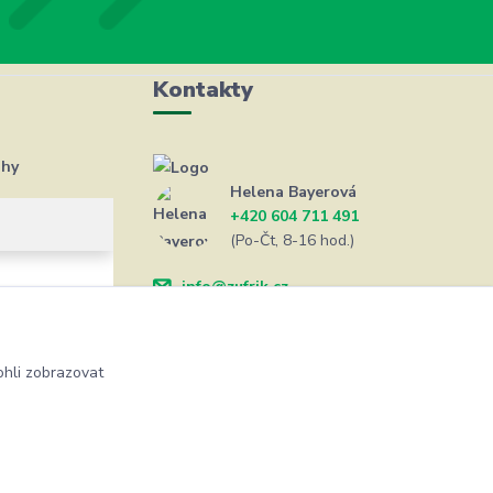
Kontakty
ahy
Helena Bayerová
+420 604 711 491
(Po-Čt, 8-16 hod.)
info@zufrik.cz
hli zobrazovat