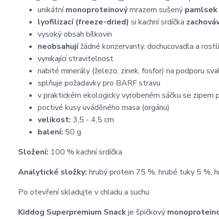
unikátní
monoproteinový
mrazem sušený
pamlse
lyofilizací (freeze-dried)
si kachní srdíčka
zachováv
vysoký obsah bílkovin
neobsahují
žádné konzervanty, dochucovadla a rostli
vynikající stravitelnost
nabité minerály (železo, zinek, fosfor) na podporu sva
splňuje požadavky pro BARF stravu
v praktickém ekologicky vyrobeném sáčku se zipem p
poctivé kusy uváděného masa (orgánu)
velikost:
3,5 - 4,5 cm
balení:
50 g
Složení:
100 % kachní srdíčka
Analytické složky:
hrubý protein 75 %, hrubé tuky 5 %, h
Po otevření skladujte v chladu a suchu.
Kiddog Superpremium Snack
je špičkový
monoprotein