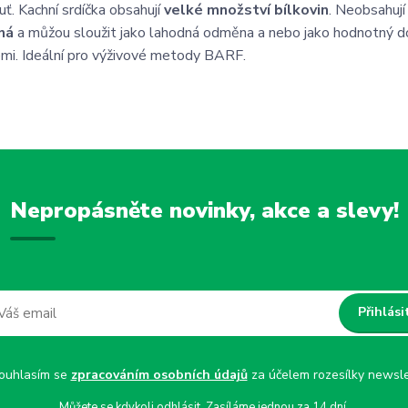
ť. Kachní srdíčka obsahují
velké množství bílkovin
. Neobsahují
ná
a můžou sloužit jako lahodná odměna a nebo jako hodnotný 
mi. Ideální pro výživové metody BARF.
Nepropásněte novinky, akce a slevy!
Přihlási
uhlasím se
zpracováním osobních údajů
za účelem rozesílky newsle
Můžete se kdykoli odhlásit. Zasíláme jednou za 14 dní.