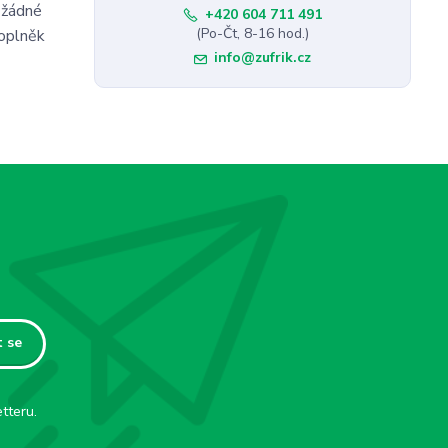
 žádné
+420 604 711 491
(Po-Čt, 8-16 hod.)
doplněk
info@zufrik.cz
t se
tteru.