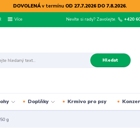
DOVOLENÁ
v termínu
OD 27.7.2026 DO 7.8.2026
.
R
Nevíte si rady? Zavolejte.
+420 6
Více
Hledat
lohy
Doplňky
Krmivo pro psy
Konze
50 g