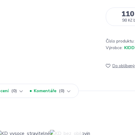
110
98 Kč
Číslo produktu:
Výrobce:
KID
Do oblíbený
cení
0
Komentáře
0