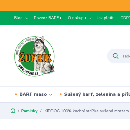
Blog
Rozvoz BARFu
O nákupu
Jak platit
GDP
BARF maso
Sušený barf, zelenina a pří
Pamlsky
KIDDOG 100% kachní srdíčka sušená mrazem 