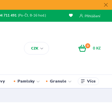
04 711 491
(Po-Čt, 8-16 hod.)
Přihlášení
0
0 Kč
CZK
Více
rvy
Pamlsky
Granule