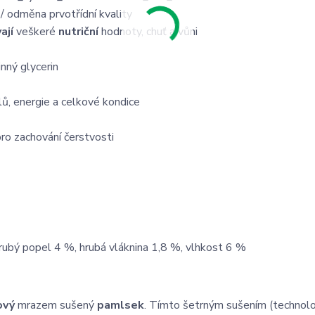
k
/ odměna prvotřídní kvality
ají
veškeré
nutriční
hodnoty, chuť a vůni
nný glycerin
lů, energie a celkové kondice
ro zachování čerstvosti
rubý popel 4 %, hrubá vláknina 1,8 %, vlhkost 6 %
ový
mrazem sušený
pamlsek
. Tímto šetrným sušením (technol