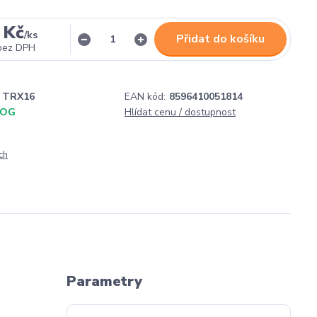
 Kč
/
ks
Přidat do košíku
bez DPH
TRX16
EAN kód:
8596410051814
DOG
Hlídat cenu / dostupnost
ch
Parametry