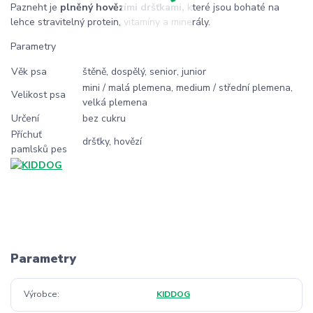
Pazneht je
plněný hovězími dršťkami,
které jsou bohaté na
lehce stravitelný protein, vitamíny a minerály.
Parametry
Věk psa
štěně, dospělý, senior, junior
mini / malá plemena, medium / střední plemena,
Velikost psa
velká plemena
Určení
bez cukru
Příchuť
dršťky, hovězí
pamlsků pes
Parametry
Výrobce
KIDDOG