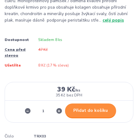
cukrů. monoproteinový pamlsek / odměna kvalitní přírodní
doplňkové krmivo pro psa obsahuje kolagen obsahuje přírodní
kreatin, chondroitin a minerály posiluje žvýkací svaly, čistí zubní
plak, masíruje dásně podporuje peristaltiku stře...
celý popis
Dostupnost
Skladem 8 ks
Cena před
47 Kč
slevou
Ušetříte
8 Kč (
17
% sleva)
39 Kč
/
ks
35 Kč
bez DPH
Přidat do košíku
Číslo
TRX03