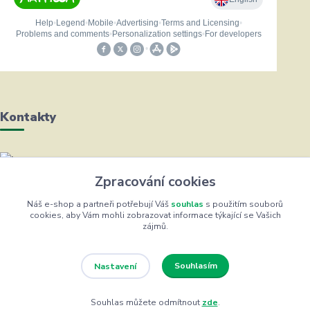
Kontakty
Helena Bayerová
Zpracování cookies
+420 604 711 491
(Po-Čt, 8-16 hod.)
Náš e-shop a partneři potřebují Váš
souhlas
s použitím souborů
cookies, aby Vám mohli zobrazovat informace týkající se Vašich
zájmů.
info@zufrik.cz
Souhlasím
Nastavení
Souhlas můžete odmítnout
zde
.
Eshop ŽUFRIK.cz © Copyright 2012 - 2026