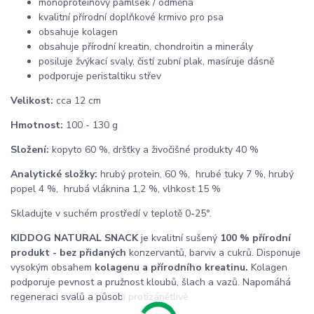
monoproteinový pamlsek / odměna
kvalitní přírodní doplňkové krmivo pro psa
obsahuje kolagen
obsahuje přírodní kreatin, chondroitin a minerály
posiluje žvýkací svaly, čistí zubní plak, masíruje dásně
podporuje peristaltiku střev
Velikost:
cca 12 cm
Hmotnost:
100 - 130 g
Složení:
kopyto 60 %, dršťky a živočišné produkty 40 %
Analytické složky:
hrubý protein, 60 %, hrubé tuky 7 %, hrubý
popel 4 %, hrubá vláknina 1,2 %, vlhkost 15 %
Skladujte v suchém prostředí v teplotě 0-25°.
KIDDOG NATURAL SNACK
je kvalitní sušený
100 % přírodní
produkt - bez přidaných
konzervantů, barviv a cukrů. Disponuje
vysokým obsahem
kolagenu a přírodního kreatinu.
Kolagen
podporuje pevnost a pružnost kloubů, šlach a vazů. Napomáhá
regeneraci svalů a působí protizánětlivě.