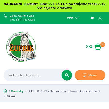
NÁHRADNÍ TERMÍNY TRAS č. 13 a 14 a zařazujeme trasu č. 12
vše najdete v rozvozu
+420 604 711 491
CZK
(Po-Čt, 8-16 hod.)
0
0 Kč
Menu
Pamlsky
KIDDOG 100% Natural Snack, hovězí kopyto plněné
dršťkami