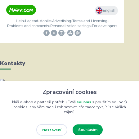
Kontakty
Helena Bayerová
Zpracování cookies
+420 604 711 491
(Po-Čt, 8-16 hod.)
Náš e-shop a partneři potřebují Váš
souhlas
s použitím souborů
cookies, aby Vám mohli zobrazovat informace týkající se Vašich
zájmů.
info@zufrik.cz
Souhlasím
Nastavení