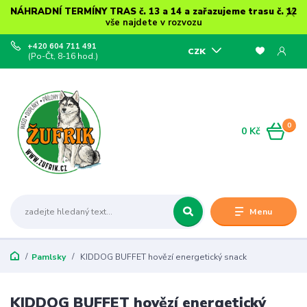
NÁHRADNÍ TERMÍNY TRAS č. 13 a 14 a zařazujeme trasu č. 12
vše najdete v rozvozu
+420 604 711 491
CZK
(Po-Čt, 8-16 hod.)
0
0 Kč
Menu
Pamlsky
KIDDOG BUFFET hovězí energetický snack
KIDDOG BUFFET hovězí energetický