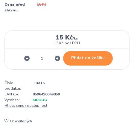
Cena před
15 Kč
slevou
15 Kč
/
ks
13 Kč
bez DPH
Přidat do košíku
Číslo
TRX15
produktu:
EAN kód:
8596410049859
Výrobce:
KIDDOG
Hlídat cenu / dostupnost
Do oblíbených