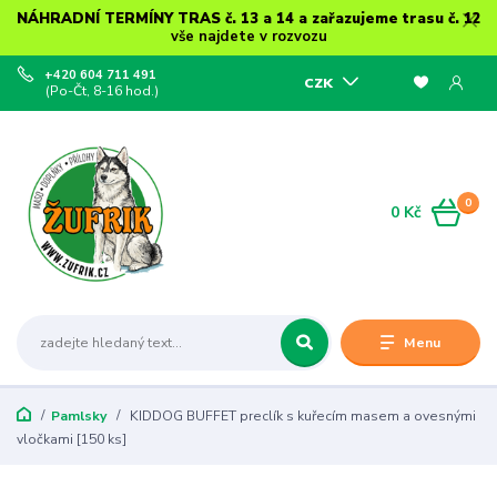
NÁHRADNÍ TERMÍNY TRAS č. 13 a 14 a zařazujeme trasu č. 12
vše najdete v rozvozu
+420 604 711 491
CZK
(Po-Čt, 8-16 hod.)
0
0 Kč
Menu
Pamlsky
KIDDOG BUFFET preclík s kuřecím masem a ovesnými
vločkami [150 ks]