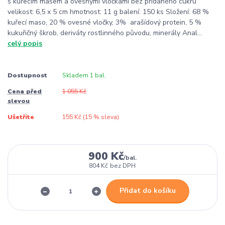
s kuřecím masem a ovesnými vločkami bez přidaného cukru
velikost: 6,5 x 5 cm hmotnost: 11 g balení: 150 ks Složení: 68 %
kuřecí maso, 20 % ovesné vločky, 3% arašídový protein, 5 %
kukuřičný škrob, deriváty rostlinného původu, minerály Anal...
celý popis
Dostupnost
Skladem 1 bal.
Cena před
1 055 Kč
slevou
Ušetříte
155 Kč (
15
% sleva)
900 Kč
/
bal.
804 Kč
bez DPH
Přidat do košíku