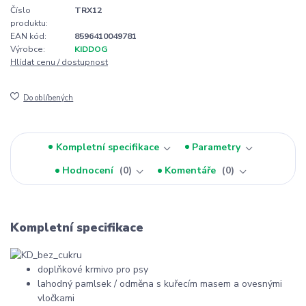
Číslo
TRX12
produktu:
EAN kód:
8596410049781
Výrobce:
KIDDOG
Hlídat cenu / dostupnost
Do oblíbených
Kompletní specifikace
Parametry
Hodnocení
0
Komentáře
0
Kompletní specifikace
doplňkové krmivo pro psy
lahodný pamlsek / odměna s kuřecím masem a ovesnými
vločkami