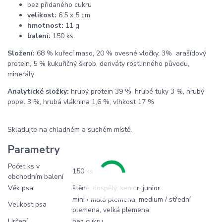
bez přidaného cukru
velikost:
6,5 x 5 cm
hmotnost:
11 g
balení:
150 ks
Složení:
68 % kuřecí maso, 20 % ovesné vločky, 3% arašídový
protein, 5 % kukuřičný škrob, deriváty rostlinného původu,
minerály
Analytické složky:
hrubý protein 39 %, hrubé tuky 3 %, hrubý
popel 3 %, hrubá vláknina 1,6 %, vlhkost 17 %
Skladujte na chladném a suchém místě.
Parametry
Počet ks v
150 ks
obchodním balení
Věk psa
štěně, dospělý, senior, junior
mini / malá plemena, medium / střední
Velikost psa
plemena, velká plemena
Určení
bez cukru