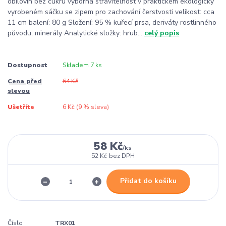
obilovin bez cukru výborná stravitelnost v praktickém ekologicky
vyrobeném sáčku se zipem pro zachování čerstvosti velikost: cca
11 cm balení: 80 g Složení: 95 % kuřecí prsa, deriváty rostlinného
původu, minerály Analytické složky: hrub...
celý popis
Dostupnost
Skladem 7 ks
Cena před
64 Kč
slevou
Ušetříte
6 Kč (
9
% sleva)
58 Kč
/
ks
52 Kč
bez DPH
Přidat do košíku
Číslo
TRX01