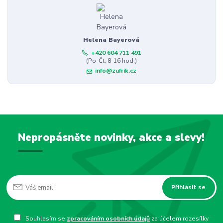
Helena Bayerová
+420 604 711 491
(Po-Čt, 8-16 hod.)
info@zufrik.cz
Nepropásněte novinky, akce a slevy!
Přihlásit se
Souhlasím se
zpracováním osobních údajů
za účelem rozesílky