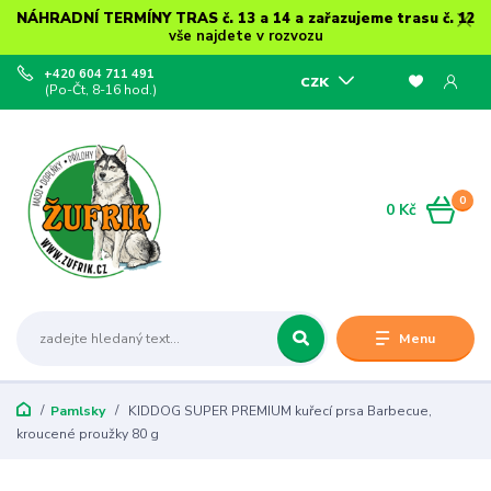
NÁHRADNÍ TERMÍNY TRAS č. 13 a 14 a zařazujeme trasu č. 12
vše najdete v rozvozu
+420 604 711 491
CZK
(Po-Čt, 8-16 hod.)
0
0 Kč
Menu
Pamlsky
KIDDOG SUPER PREMIUM kuřecí prsa Barbecue,
kroucené proužky 80 g