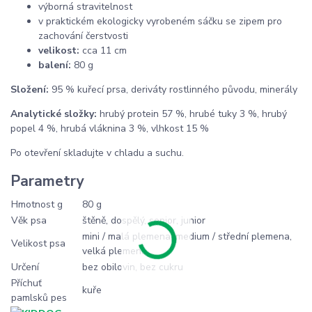
výborná stravitelnost
v praktickém ekologicky vyrobeném sáčku se zipem pro
zachování čerstvosti
velikost:
cca 11 cm
balení:
80 g
Složení:
95 % kuřecí prsa, deriváty rostlinného původu, minerály
Analytické složky:
hrubý protein 57 %, hrubé tuky 3 %, hrubý
popel 4 %, hrubá vláknina 3 %, vlhkost 15 %
Po otevření skladujte v chladu a suchu.
Parametry
Hmotnost g
80 g
Věk psa
štěně, dospělý, senior, junior
mini / malá plemena, medium / střední plemena,
Velikost psa
velká plemena
Určení
bez obilovin, bez cukru
Příchuť
kuře
pamlsků pes