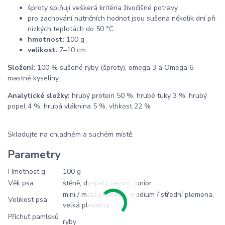
šproty splňují veškerá kritéria živočišné potravy
pro zachování nutričních hodnot jsou sušena několik dní při
nízkých teplotách do 50 °C
hmotnost:
100 g
velikost:
7–10 cm
Složení:
100 % sušené ryby (šproty), omega 3 a Omega 6
mastné kyseliny
Analytické složky:
hrubý protein 50 %, hrubé tuky 3 %, hrubý
popel 4 %, hrubá vláknina 5 %, vlhkost 22 %
Skladujte na chladném a suchém místě.
Parametry
Hmotnost g
100 g
Věk psa
štěně, dospělý, senior, junior
mini / malá plemena, medium / střední plemena,
Velikost psa
velká plemena
Příchuť pamlsků
ryby