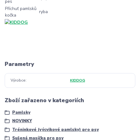
pes
Příchuť pamlsků
ryba
kočka
Parametry
Výrobce
KIDDOG
Zboží zařazeno v kategoriích
Pamlsky
NOVINKY
Tréninkové (výcvikové pamlsky) pro psy
Sušená masíčka pro psy