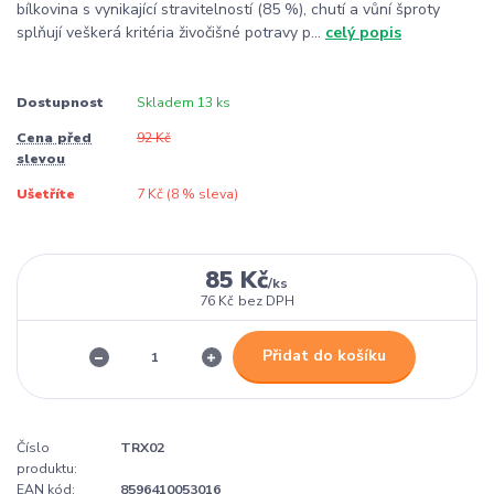
bílkovina s vynikající stravitelností (85 %), chutí a vůní šproty
splňují veškerá kritéria živočišné potravy p...
celý popis
Dostupnost
Skladem 13 ks
Cena před
92 Kč
slevou
Ušetříte
7 Kč (
8
% sleva)
85 Kč
/
ks
76 Kč
bez DPH
Přidat do košíku
Číslo
TRX02
produktu:
EAN kód:
8596410053016