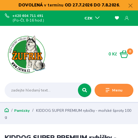
DOVOLENÁ
v termínu
OD 27.7.2026 DO 7.8.2026
.
+420 604 711 491
CZK
(Po-Čt, 8-16 hod.)
0
0 Kč
Menu
Pamlsky
KIDDOG SUPER PREMIUM rybičky - mořské šproty 100
g
KIDDOG SUPER PREMIUM rybičky -