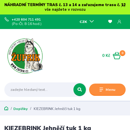
NÁHRADNÍ TERMÍNY TRAS č. 13 a 14 a zařazujeme trasu č. 12
vše najdete v rozvozu
+420 604 711 491
CZK
(Po-Čt, 8-16 hod.)
0
0 Kč
Menu
Doplňky
KIEZEBRINK Jehněčí tuk 1 kg
KIEZEBRINK Jehněčí tuk 1 kg