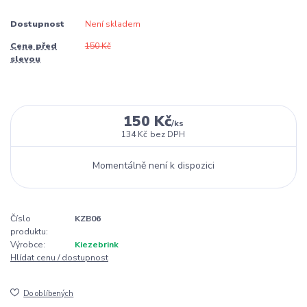
Dostupnost
Není skladem
Cena před
150 Kč
slevou
150 Kč
/
ks
134 Kč
bez DPH
Momentálně není k dispozici
Číslo
KZB06
produktu:
Výrobce:
Kiezebrink
Hlídat cenu / dostupnost
Do oblíbených