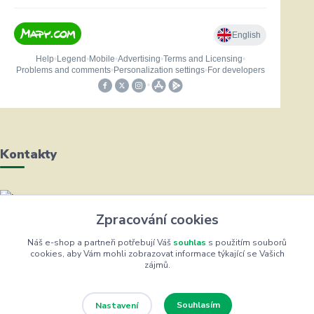
Kontakty
Helena Bayerová
Zpracování cookies
+420 604 711 491
(Po-Čt, 8-16 hod.)
Náš e-shop a partneři potřebují Váš
souhlas
s použitím souborů
cookies, aby Vám mohli zobrazovat informace týkající se Vašich
zájmů.
info@zufrik.cz
Souhlasím
Nastavení