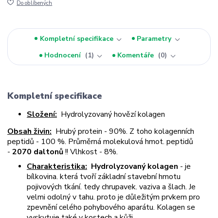
Do oblíbených
Kompletní specifikace
Parametry
Hodnocení
1
Komentáře
0
Kompletní specifikace
Složení:
Hydrolyzovaný hovězí kolagen
Obsah živin:
Hrubý protein - 90%.
Z toho kolagenních
peptidů - 100 %. Průměrná molekulová hmot. peptidů
-
2070 daltonů
!! Vlhkost - 8%.
Charakteristika:
Hydrolyzovaný kolagen
- je
bílkovina. která tvoří základní stavební hmotu
pojivových tkání. tedy chrupavek. vaziva a šlach. Je
velmi odolný v tahu. proto je důležitým prvkem pro
zpevnění celého pohybového aparátu. Kolagen se
vyskytuje také v kostech a kůži.