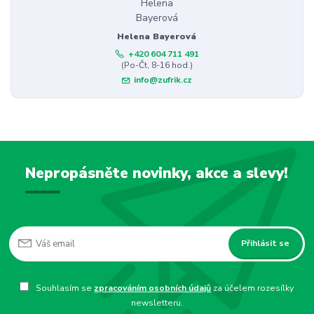
Helena Bayerová
+420 604 711 491
(Po-Čt, 8-16 hod.)
info@zufrik.cz
Nepropásněte novinky, akce a slevy!
Přihlásit se
Souhlasím se
zpracováním osobních údajů
za účelem rozesílky
newsletteru.