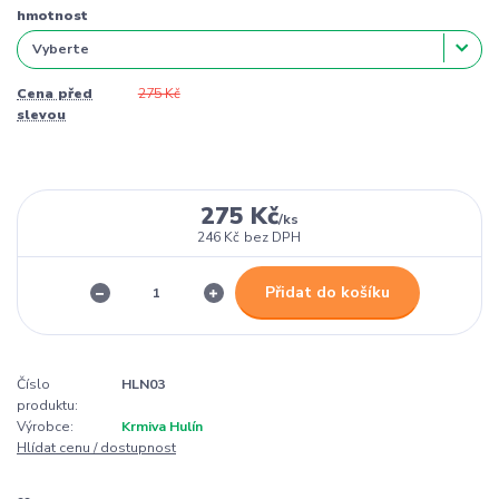
hmotnost
Cena před
275 Kč
slevou
275 Kč
/
ks
246 Kč
bez DPH
Přidat do košíku
Číslo
HLN03
produktu:
Výrobce:
Krmiva Hulín
Hlídat cenu / dostupnost