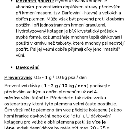
Možnosti použití:
Hydrolyzovaný kolagen je
vhodným. preventivním doplňkem stravy. především
při krmení masem. tzv. Barfování - hlavně u velkých a
obřích plemen. Může však být prevencí proti kloubním
potížím i při jednostranném krmení granulemi.
Hydrolyzovaný kolagen je bílý krystalický prášek v
sypké formě. což umožňuje mnohem lepší dávkování i
použití v krmivu než tablety. které mnohdy psi nechtějí
pozřít. Psi jej velmi dobře přijímají díky jeho "masité"
vůni.
Dávkování:
Preventivně:
0.5 - 1 g / 10 kg psa / den.
Preventivní dávky (
1 - 2 g / 10 kg / den
) podávejte
především velkým a obřím plemenům už
od 4.
měsíce
věku štěněte. Předejdete tak riziku vzniku
osteoartrózy. která tyto plemena velmi často postihuje.
Čím větší máte plemeno tím více přidejte kolagenu ( až po
horní hranice dávkování. nebo dle "citu" ). U dávkování
kolagenu pro velké a obří plemena platí. že
více je
lépe.
avšak denní dávka by měla být max. 20 - 25 g.