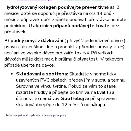
Hydrolyzovaný kolagen podávejte preventivně
asi 3
měsíce. poté se doporučuje přestávka na cca 14 dnů -
měsíc a přípravek opět začněte podávat. přestávka není ale
podmínkou.
U akutních případů podávejte trvale.
bez
přestávek.
Případný omyl v dávkování
( při vyšší jednorázové dávce )
psovi nijak neuškodí. Jde o produkt z přírodní suroviny. který
není ani ve vysoké dávce pro zvíře toxický. Při velkých
dávkách může dojít max. k průjmu či plynatosti. V takovém
případě uberte na dávce.
Skladování a spotřeba:
Skladujte v hermeticky
uzavřených PVC obalech.
především v suchu a temnu.
Surovina ve vlhku tvrdne. Pokud se vám to stane.
rozdrťte hrudky a přidejte do krmiva. na kvalitu a
účinnost to nemá vliv.
Spotřebujte
při správném
skladování nejlépe do 12 měsíců od nákupu.
Určeno jako doplněk stravy pro psy