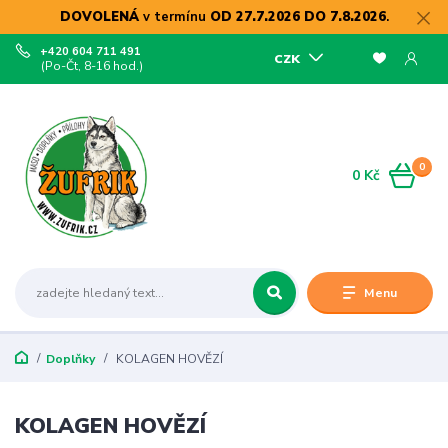
DOVOLENÁ
v termínu
OD 27.7.2026 DO 7.8.2026
.
+420 604 711 491
CZK
(Po-Čt, 8-16 hod.)
0
0 Kč
Menu
Doplňky
KOLAGEN HOVĚZÍ
KOLAGEN HOVĚZÍ