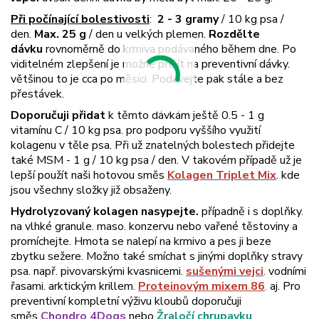
Při počínající bolestivosti
:
2 - 3 gramy
/ 10 kg psa /
den.
Max. 25 g
/ den u velkých plemen.
Rozdělte
dávku
rovnoměrně do krmiva podávaného během dne. Po
viditelném zlepšení je možné přejít na preventivní dávky.
většinou to je cca po měsíci. Podávejte pak stále a bez
přestávek.
Doporučuji přidat
k těmto dávkám ještě 0.5 - 1 g
vitamínu C / 10 kg psa. pro podporu vyššího využití
kolagenu v těle psa. Při už znatelných bolestech přidejte
také MSM - 1 g / 10 kg psa / den. V takovém případě už je
lepší použít naši hotovou směs
Kolagen Triplet Mix
. kde
jsou všechny složky již obsaženy.
Hydrolyzovaný kolagen nasypejte.
případně i s doplňky.
na vlhké granule. maso. konzervu nebo vařené těstoviny a
promíchejte. Hmota se nalepí na krmivo a pes ji beze
zbytku sežere. Možno také smíchat s jinými doplňky stravy
psa. např. pivovarskými kvasnicemi.
sušenými vejci
. vodními
řasami. arktickým krillem.
Proteinovým mixem 86
.
aj. Pro
preventivní kompletní výživu kloubů doporučuji
směs
Chondro 4Dogs
nebo
Žraločí chrupavku
.