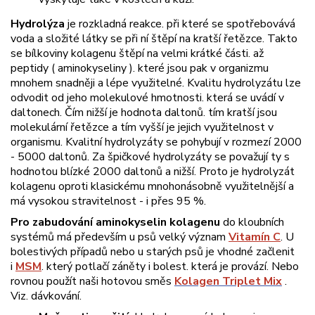
Hydrolýza
je rozkladná reakce. při které se spotřebovává
voda a složité látky se při ní štěpí na kratší řetězce. Takto
se bílkoviny kolagenu štěpí na velmi krátké části. až
peptidy ( aminokyseliny ). které jsou pak v organizmu
mnohem snadněji a lépe využitelné. Kvalitu hydrolyzátu lze
odvodit od jeho molekulové hmotnosti. která se uvádí v
daltonech. Čím nižší je hodnota daltonů. tím kratší jsou
molekulární řetězce a tím vyšší je jejich využitelnost v
organismu. Kvalitní hydrolyzáty se pohybují v rozmezí 2000
- 5000 daltonů. Za špičkové hydrolyzáty se považují ty s
hodnotou blízké 2000 daltonů a nižší. Proto je hydrolyzát
kolagenu oproti klasickému mnohonásobně využitelnější a
má vysokou stravitelnost - i přes 95 %.
Pro zabudování aminokyselin kolagenu
do kloubních
systémů má především u psů velký význam
Vitamín C
. U
bolestivých případů nebo u starých psů je vhodné začlenit
i
MSM
. který potlačí záněty i bolest. která je provází. Nebo
rovnou použít naši hotovou směs
Kolagen Triplet Mix
.
Viz. dávkování.