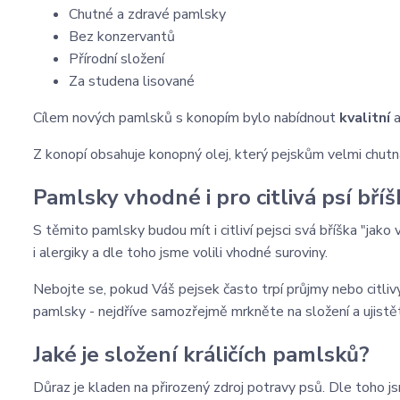
Chutné a zdravé pamlsky
Bez konzervantů
Přírodní složení
Za studena lisované
Cílem nových pamlsků s konopím bylo nabídnout
kvalitní
a
Z konopí obsahuje konopný olej, který pejskům velmi chutná
Pamlsky vhodné i pro citlivá psí bříš
S těmito pamlsky budou mít i citliví pejsci svá bříška "jako 
i alergiky a dle toho jsme volili vhodné suroviny.
Nebojte se, pokud Váš pejsek často trpí průjmy nebo citliv
pamlsky - nejdříve samozřejmě mrkněte na složení a ujistěte
Jaké je složení králičích pamlsků?
Důraz je kladen na přirozený zdroj potravy psů. Dle toho jsm