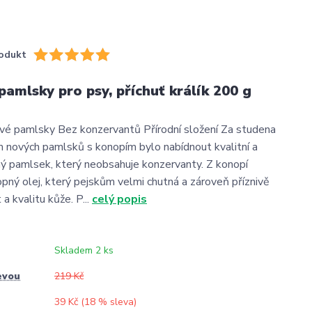
odukt
amlsky pro psy, příchuť králík 200 g
vé pamlsky Bez konzervantů Přírodní složení Za studena
m nových pamlsků s konopím bylo nabídnout kvalitní a
ý pamlsek, který neobsahuje konzervanty. Z konopí
pný olej, který pejskům velmi chutná a zároveň příznivě
 a kvalitu kůže. P...
celý popis
Skladem 2 ks
evou
219 Kč
39 Kč (
18
% sleva)