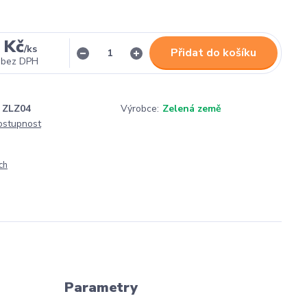
 Kč
/
ks
Přidat do košíku
bez DPH
ZLZ04
Výrobce:
Zelená země
dostupnost
ch
Parametry