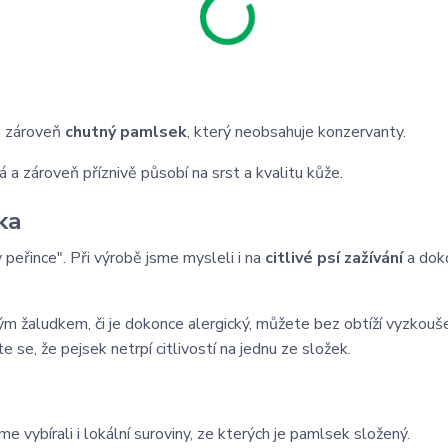
 zároveň
chutný pamlsek
, který neobsahuje konzervanty.
 a zároveň příznivě působí na srst a kvalitu kůže.
ka
v peřince". Při výrobě jsme mysleli i na
citlivé psí zažívání
a dok
ým žaludkem, či je dokonce alergický, můžete bez obtíží vyzkouš
 se, že pejsek netrpí citlivostí na jednu ze složek.
e vybírali i lokální suroviny, ze kterých je pamlsek složený.