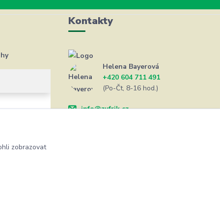
Kontakty
ahy
Helena Bayerová
+420 604 711 491
(Po-Čt, 8-16 hod.)
info@zufrik.cz
hli zobrazovat