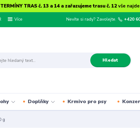
ERMÍNY TRAS č. 13 a 14 a zařazujeme trasu č. 12
vše najde
R
Nevíte si rady? Zavolejte.
+420 6
Více
Hledat
lohy
Doplňky
Krmivo pro psy
Konze
0 g