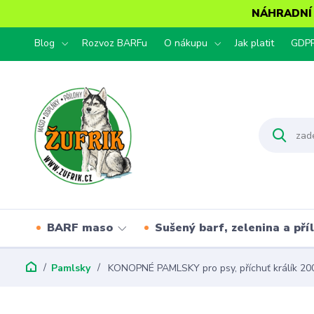
NÁHRADNÍ T
Blog
Rozvoz BARFu
O nákupu
Jak platit
GDP
BARF maso
Sušený barf, zelenina a pří
Pamlsky
KONOPNÉ PAMLSKY pro psy, příchuť králík 20