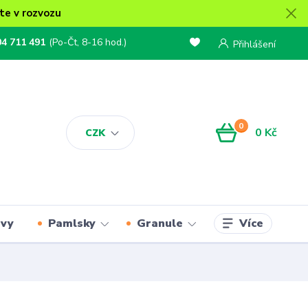
te v rozvozu
04 711 491
(Po-Čt, 8-16 hod.)
Přihlášení
0
0 Kč
CZK
Více
rvy
Pamlsky
Granule