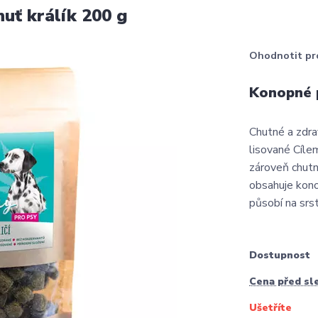
ť králík 200 g
Ohodnotit pr
Konopné p
Chutné a zdra
lisované Cíle
zároveň chutn
obsahuje kono
působí na srst
Dostupnost
Cena před sl
Ušetříte