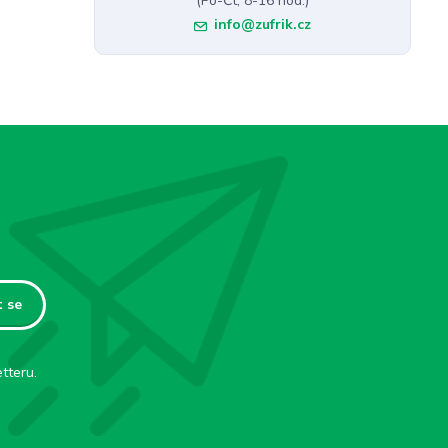
(Po-Čt, 8-16 hod.)
info@zufrik.cz
t se
tteru.