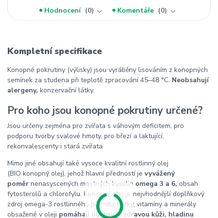
Hodnocení
0
Komentáře
0
Kompletní specifikace
Konopné pokrutiny (výlisky) jsou vyráběny lisováním z konopných
semínek za studena při teplotě zpracování 45–48 °C.
Neobsahují
alergeny,
konzervační látky.
Pro koho jsou konopné pokrutiny určené?
Jsou určeny zejména pro zvířata s váhovým deficitem, pro
podporu tvorby svalové hmoty, pro březí a laktující,
rekonvalescenty i stará zvířata.
Mimo jiné obsahují také vysoce kvalitní rostlinný olej
(BIO konopný olej), jehož hlavní předností je
vyvážený
poměr
nenasyscených mastných kyselin
omega 3 a 6,
obsah
fytosterolů a chlorofylu. Konopný olej je nejvhodnější doplňkový
zdroj omega-3 rostlinného původu. Látky, vitamíny a minerály
obsažené v oleji
pomáhají udržovat zdravou kůži, hladinu