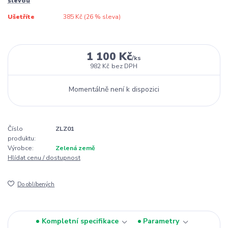
slevou
Ušetříte
385 Kč (
26
% sleva)
1 100 Kč
/
ks
982 Kč
bez DPH
Momentálně není k dispozici
Číslo
ZLZ01
produktu:
Výrobce:
Zelená země
Hlídat cenu / dostupnost
Do oblíbených
Kompletní specifikace
Parametry