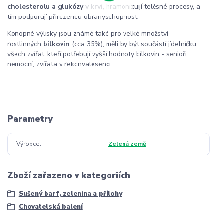
cholesterolu a glukózy v krvi
, hramonizuijí telěsné procesy, a
tím podporují přirozenou obranyschopnost.
Konopné výlisky jsou známé také pro velké množství
rostlinných
bílkovin
(cca 35%), měli by být součástí jídelníčku
všech zvířat, kteří potřebují vyšší hodnoty bílkovin - senioři,
nemocní, zvířata v rekonvalesenci
Parametry
Výrobce
Zelená země
Zboží zařazeno v kategoriích
Sušený barf, zelenina a přílohy
Chovatelská balení