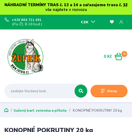
NÁHRADNÍ TERMÍNY TRAS č. 13 a 14 a zařazujeme trasu č. 12
vše najdete v rozvozu
+420 604 711 491
CZK
(Po-Čt, 8-16 hod.)
0
0 Kč
Menu
Sušený barf, zelenina a přílohy
KONOPNÉ POKRUTINY 20 kg
KONOPNÉ POKRUTINY 20 kg