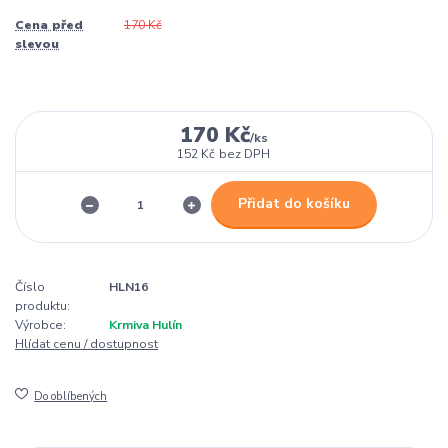
Cena před
170 Kč
slevou
170 Kč
/
ks
152 Kč
bez DPH
Přidat do košíku
Číslo
HLN16
produktu:
Výrobce:
Krmiva Hulín
Hlídat cenu / dostupnost
Do oblíbených