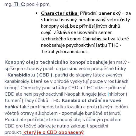
mg.
THC:
pod 4 ppm.
Charakteristika:
Přírodní.
panenský
= za
studena lisovaný. nerafinovaný. velmi čistý
konopný olej. bez příměsí jiných druhů
olejů. Získává se lisováním semen
technického konopí Cannabis sativa. které
neobsahuje psychoaktivní látku THC -
Tetrahydrocannabinol.
Konopný olej z technického konopí obsahuje
jen malý -
spíše jen stopový podíl. organismu velmi prospěšné látky
-
Kanabidiolu ( CBD ).
patřící do skupiny látek zvaných
kanabinoidy. které se v přírodě vyskytují pouze v rostlinách
konopí. Chemicky jsou si látky CBD a THC blízce příbuzné.
CBD ale není psychoaktivní! Naopak funguje jako
i
nhibitor (
tlumení ) řady účinků THC.
K
anabidiol chrání
nervové
buňky
také proti nedostatku kyslíku a proti různým jedům.
včetně otravy alkoholem - zpomaluje buněčné stárnutí.
Pokud ale potřebujete konopný olej s účinným podílem
CBD pro léčivé účinky. je nutno zakoupit speciální
produkt.
který je o CBD obohacený
.