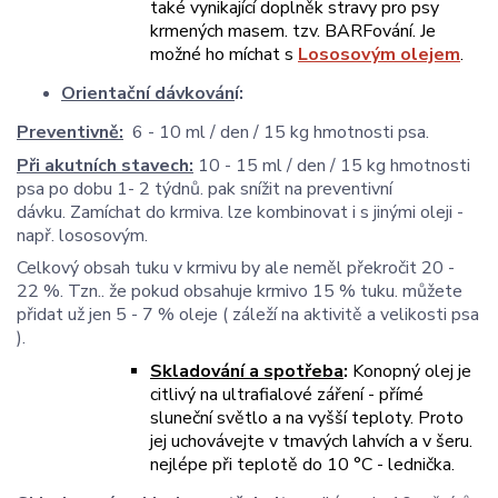
také vynikající doplněk stravy pro psy
krmených masem. tzv. BARFování. Je
možné ho míchat s
Lososovým olejem
.
Orientační dávkován
í:
Preventivně:
6 - 10 ml / den / 15 kg hmotnosti psa.
Při akutních stavech:
10 - 15 ml / den / 15 kg hmotnosti
psa po dobu 1- 2 týdnů. pak snížit na preventivní
dávku.
Zamíchat do krmiva. lze kombinovat i s jinými oleji -
např. lososovým.
Celkový obsah tuku v krmivu by ale neměl překročit 20 -
22 %. Tzn.. že pokud obsahuje krmivo 15 % tuku. můžete
přidat už jen 5 - 7 % oleje ( záleží na aktivitě a velikosti psa
).
Skladování a spotřeba
:
Konopný olej je
citlivý na ultrafialové záření - přímé
sluneční světlo a na vyšší teploty. Proto
jej uchovávejte v tmavých lahvích a v šeru.
nejlépe při teplotě do 10 °C - lednička.