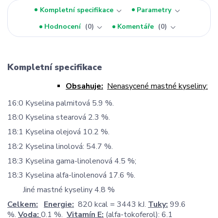
Kompletní specifikace
Parametry
Hodnocení
0
Komentáře
0
Kompletní specifikace
Obsahuje:
Nenasycené mastné kyseliny:
16:0 Kyselina palmitová 5.9 %.
18:0 Kyselina stearová 2.3 %.
18:1 Kyselina olejová 10.2 %.
18:2 Kyselina linolová: 54.7 %.
18:3 Kyselina gama-linolenová 4.5 %;
18:3 Kyselina alfa-linolenová 17.6 %.
Jiné mastné kyseliny 4.8 %
Celkem:
Energie:
820 kcal = 3443 kJ.
Tuky:
99.6
%.
Voda:
0.1 %.
Vitamín E:
(alfa-tokoferol): 6.1