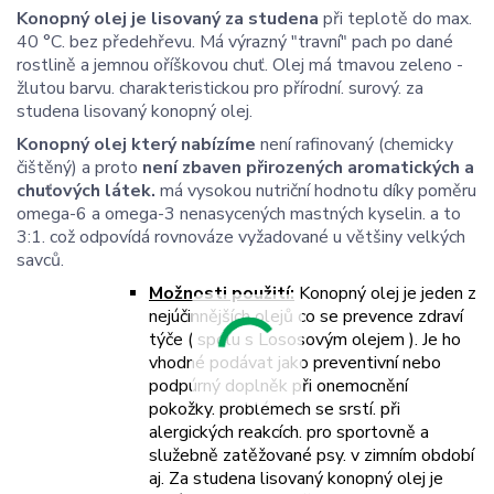
Konopný olej je lisovaný za studena
při teplotě do max.
40 °C. bez předehřevu. Má výrazný "travní" pach po dané
rostlině a jemnou oříškovou chuť. Olej má tmavou zeleno -
žlutou barvu. charakteristickou pro přírodní. surový. za
studena lisovaný konopný olej.
Konopný olej který nabízíme
není rafinovaný (chemicky
čištěný) a proto
není zbaven přirozených aromatických a
chuťových látek.
má vysokou nutriční hodnotu díky poměru
omega-6 a omega-3 nenasycených mastných kyselin. a to
3:1. což odpovídá rovnováze vyžadované u většiny velkých
savců.
Možnosti použití:
Konopný olej je jeden z
nejúčinnějších olejů co se prevence zdraví
týče ( spolu s Lososovým olejem ). Je ho
vhodné podávat jako preventivní nebo
podpúrný doplněk při onemocnění
pokožky. problémech se srstí. při
alergických reakcích. pro sportovně a
služebně zatěžované psy. v zimním období
aj. Za studena lisovaný konopný olej je