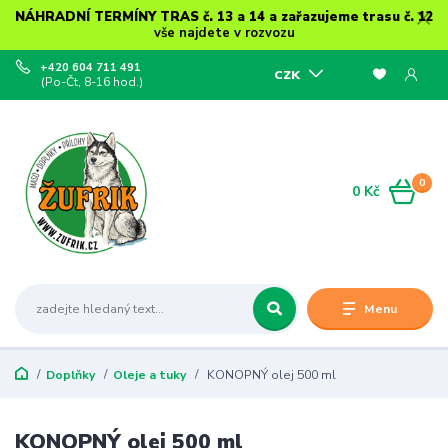
NÁHRADNÍ TERMÍNY TRAS č. 13 a 14 a zařazujeme trasu č. 12
vše najdete v rozvozu
+420 604 711 491
CZK
(Po-Čt, 8-16 hod.)
0
0 Kč
Menu
Doplňky
Oleje a tuky
KONOPNÝ olej 500 ml
KONOPNÝ olej 500 ml