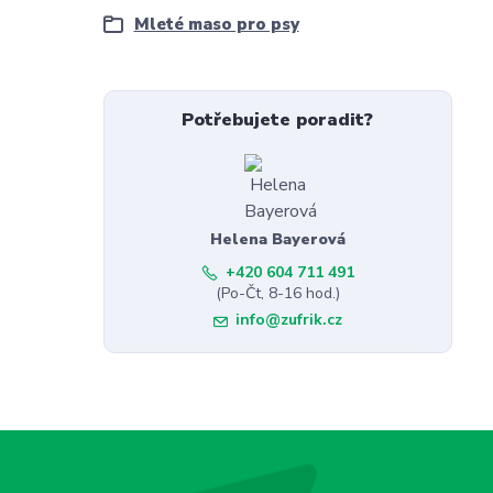
Mleté maso pro psy
Potřebujete poradit?
Helena Bayerová
+420 604 711 491
(Po-Čt, 8-16 hod.)
info@zufrik.cz