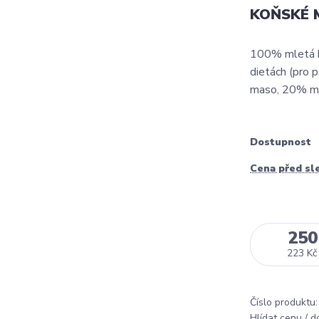
KOŇSKÉ M
100% mletá kon
dietách (pro p
maso, 20% ma
Dostupnost
Cena před sl
250
223 Kč
Číslo produktu:
Hlídat cenu / 