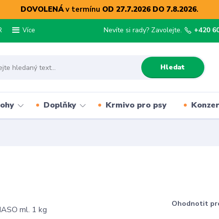
DOVOLENÁ
v termínu
OD 27.7.2026 DO 7.8.2026
.
R
Nevíte si rady? Zavolejte.
+420 6
Více
Hledat
lohy
Doplňky
Krmivo pro psy
Konze
Ohodnotit pr