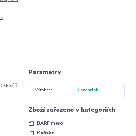
ch
Parametry
100% kůň:
Výrobce
Kiezebrink
Zboží zařazeno v kategoriích
BARF maso
Koňské