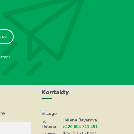
t se
tteru.
Kontakty
ahy
Helena Bayerová
+420 604 711 491
(Po-Čt, 8-16 hod.)