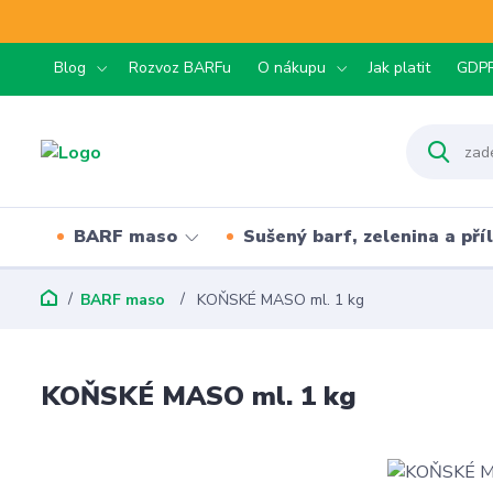
Blog
Rozvoz BARFu
O nákupu
Jak platit
GDP
BARF maso
Sušený barf, zelenina a pří
BARF maso
KOŇSKÉ MASO ml. 1 kg
KOŇSKÉ MASO ml. 1 kg