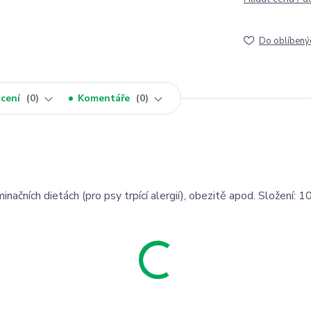
Do oblíbený
cení
0
Komentáře
0
inačních dietách (pro psy trpící alergií), obezitě apod. Složení: 