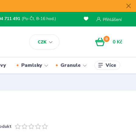
04 711 491
(Po-Čt, 8-16 hod.)
Přihlášení
0
0 Kč
CZK
Více
rvy
Pamlsky
Granule
odukt