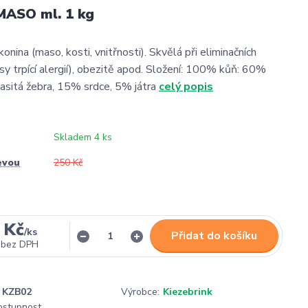
ASO ml. 1 kg
ina (maso, kosti, vnitřnosti). Skvělá při eliminačních
sy trpící alergií), obezitě apod. Složení: 100% kůň: 60%
sitá žebra, 15% srdce, 5% játra
celý popis
Skladem 4 ks
evou
250 Kč
 Kč
/
ks
Přidat do košíku
bez DPH
KZB02
Výrobce:
Kiezebrink
dostupnost