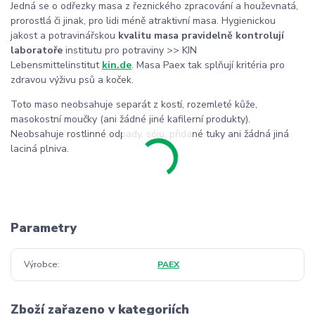
Jedná se o odřezky masa z řeznického zpracování a houževnatá,
prorostlá či jinak, pro lidi méně atraktivní masa. Hygienickou
jakost a potravinářskou
kvalitu masa pravidelně kontrolují
laboratoře
institutu pro potraviny >> KIN
Lebensmittelinstitut
kin.de
. Masa Paex tak splňují kritéria pro
zdravou výživu psů a koček.
Toto maso neobsahuje separát z kostí, rozemleté kůže,
masokostní moučky (ani žádné jiné kafilerní produkty).
Neobsahuje rostlinné odpady, sóju, přidané tuky ani žádná jiná
laciná plniva.
Parametry
Výrobce
PAEX
Zboží zařazeno v kategoriích