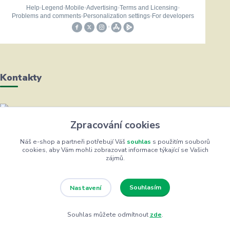
Kontakty
Helena Bayerová
Zpracování cookies
+420 604 711 491
(Po-Čt, 8-16 hod.)
Náš e-shop a partneři potřebují Váš
souhlas
s použitím souborů
cookies, aby Vám mohli zobrazovat informace týkající se Vašich
zájmů.
info@zufrik.cz
Souhlasím
Nastavení
Souhlas můžete odmítnout
zde
.
Eshop ŽUFRIK.cz © Copyright 2012 - 2026
Vytvořeno na
Eshop-rychle.cz