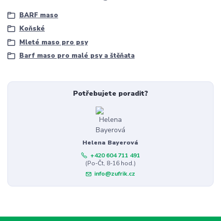
BARF maso
Koňské
Mleté maso pro psy
Barf maso pro malé psy a štěňata
Potřebujete poradit?
Helena Bayerová
+420 604 711 491
(Po-Čt, 8-16 hod.)
info@zufrik.cz