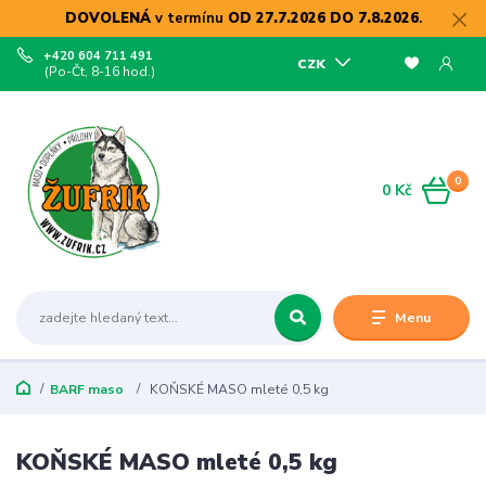
DOVOLENÁ
v termínu
OD 27.7.2026 DO 7.8.2026
.
+420 604 711 491
CZK
(Po-Čt, 8-16 hod.)
0
0 Kč
Menu
BARF maso
KOŇSKÉ MASO mleté 0,5 kg
KOŇSKÉ MASO mleté 0,5 kg