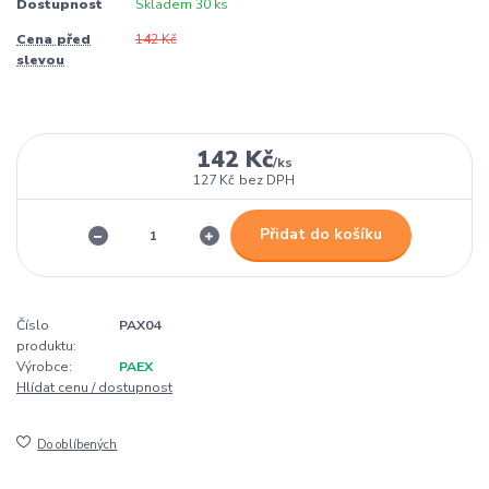
Dostupnost
Skladem 30 ks
Cena před
142 Kč
slevou
142 Kč
/
ks
127 Kč
bez DPH
Přidat do košíku
Číslo
PAX04
produktu:
Výrobce:
PAEX
Hlídat cenu / dostupnost
Do oblíbených