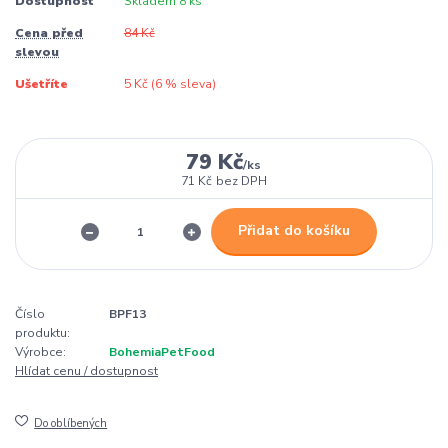
Dostupnost
Skladem 8 ks
Cena před
84 Kč
slevou
Ušetříte
5 Kč (
6
% sleva)
79 Kč
/
ks
71 Kč
bez DPH
Přidat do košíku
Číslo
BPF13
produktu:
Výrobce:
BohemiaPetFood
Hlídat cenu / dostupnost
Do oblíbených