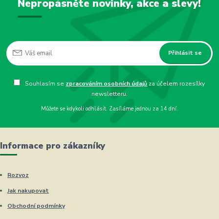
Nepropásněte novinky, akce a slevy!
Přihlásit se
Souhlasím se
zpracováním osobních údajů
za účelem rozesílky
newsletteru.
Můžete se kdykoli odhlásit. Zasíláme jednou za 14 dní.
Informace pro zákazníky
Rozvoz
Jak nakupovat
Obchodní podmínky