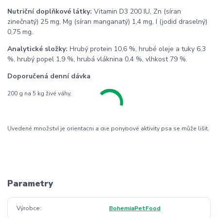
Nutriční doplňkové látky:
Vitamin D3 200 IU, Zn (síran
zinečnatý) 25 mg, Mg (síran manganatý) 1,4 mg, I (jodid draselný)
0,75 mg.
Analytické složky:
Hrubý protein 10,6 %, hrubé oleje a tuky 6,3
%, hrubý popel 1,9 %, hrubá vláknina 0,4 %, vlhkost 79 %.
Doporučená denní dávka
200 g na 5 kg živé váhy.
Uvedené množství je orientační a dle pohybové aktivity psa se může lišit.
Parametry
Výrobce
BohemiaPetFood