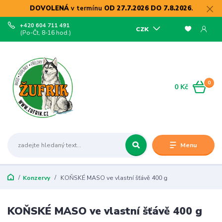
DOVOLENÁ
v termínu
OD 27.7.2026 DO 7.8.2026
.
+420 604 711 491
CZK
(Po-Čt, 8-16 hod.)
0
0 Kč
Menu
Konzervy
KOŇSKÉ MASO ve vlastní šťávě 400 g
KOŇSKÉ MASO ve vlastní šťávě 400 g