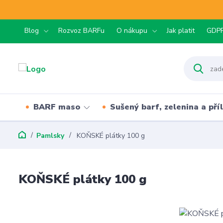
Blog
Rozvoz BARFu
O nákupu
Jak platit
GDP
BARF maso
Sušený barf, zelenina a pří
Pamlsky
KOŇSKÉ plátky 100 g
KOŇSKÉ plátky 100 g