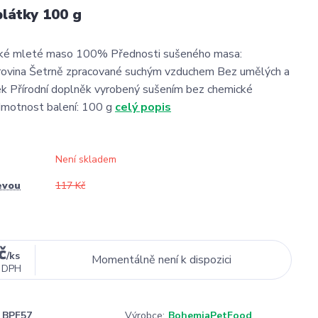
látky 100 g
ské mleté maso 100% Přednosti sušeného masa:
urovina Šetrně zpracované suchým vzduchem Bez umělých a
ek Přírodní doplněk vyrobený sušením bez chemické
Hmotnost balení: 100 g
celý popis
Není skladem
evou
117 Kč
č
/
ks
Momentálně není k dispozici
 DPH
BPF57
Výrobce:
BohemiaPetFood