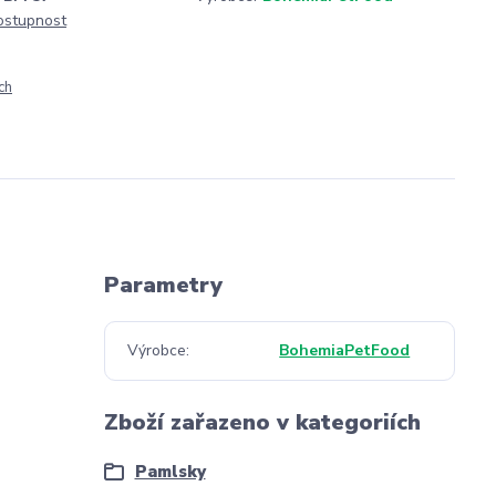
dostupnost
ch
Parametry
Výrobce
BohemiaPetFood
Zboží zařazeno v kategoriích
Pamlsky