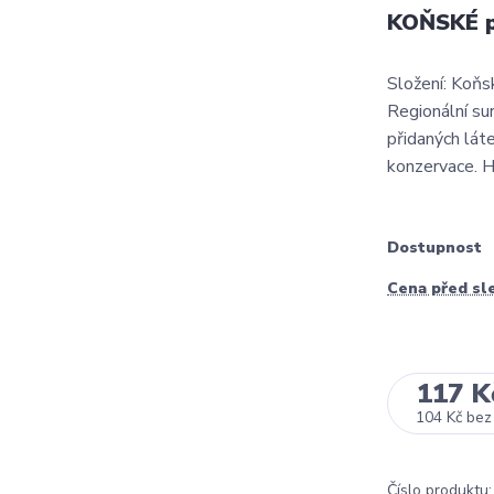
KOŇSKÉ p
Složení: Koň
Regionální s
přidaných lát
konzervace. 
Dostupnost
Cena před sl
117 K
104 Kč
bez
Číslo produktu: