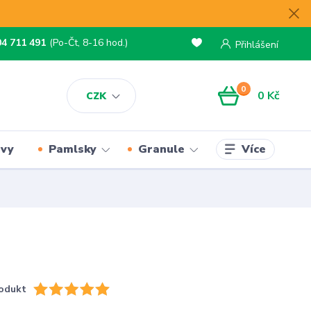
04 711 491
(Po-Čt, 8-16 hod.)
Přihlášení
0
0 Kč
CZK
Více
rvy
Pamlsky
Granule
odukt