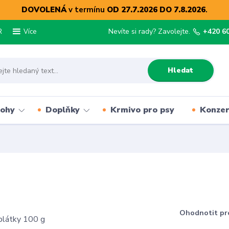
DOVOLENÁ
v termínu
OD 27.7.2026 DO 7.8.2026
.
R
Nevíte si rady? Zavolejte.
+420 6
Více
Hledat
lohy
Doplňky
Krmivo pro psy
Konze
Ohodnotit pr