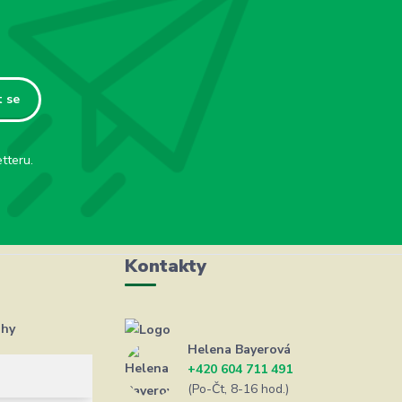
t se
tteru.
Kontakty
ahy
Helena Bayerová
+420 604 711 491
(Po-Čt, 8-16 hod.)