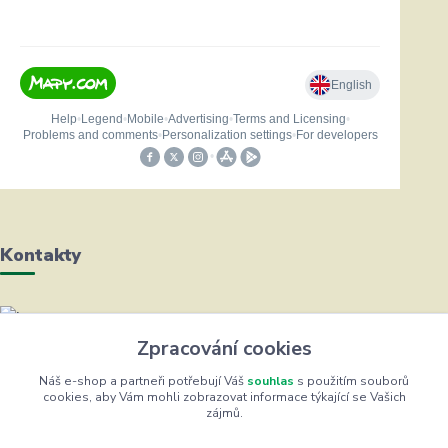
Kontakty
Helena Bayerová
Zpracování cookies
+420 604 711 491
(Po-Čt, 8-16 hod.)
Náš e-shop a partneři potřebují Váš
souhlas
s použitím souborů
cookies, aby Vám mohli zobrazovat informace týkající se Vašich
zájmů.
info@zufrik.cz