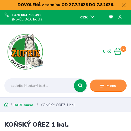
DOVOLENÁ
v termínu
OD 27.7.2026 DO 7.8.2026
.
+420 604 711 491
CZK
(Po-Čt, 8-16 hod.)
0
0 Kč
Menu
BARF maso
KOŇSKÝ OŘEZ 1 bal.
KOŇSKÝ OŘEZ 1 bal.