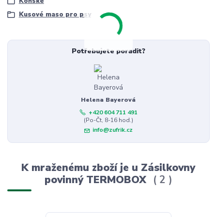
Koňské
Kusové maso pro psy
Potřebujete poradit?
Helena Bayerová
+420 604 711 491
(Po-Čt, 8-16 hod.)
info@zufrik.cz
K mraženému zboží je u Zásilkovny
povinný TERMOBOX
2