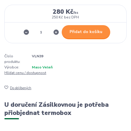
280 Kč
/
ks
250 Kč
bez DPH
Přidat do košíku
Číslo
VLN39
produktu:
Výrobce:
Maso Veleň
Hlídat cenu / dostupnost
Do oblíbených
U doručení Zásilkovnou je potřeba
přiobjednat termobox