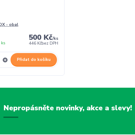
X - obal
500 Kč
/
ks
 ks
446 Kč
bez DPH
Přidat do košíku
Nepropásněte novinky, akce a slevy!