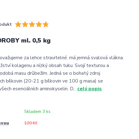
odukt
DROBY ml. 0,5 kg
považujeme za lehce stravitelné. má jemná svalová vlákna.
žství kolagenu a nízký obsah tuku. Svojí texturou a
odobá masu drůbežím. Jedná se o bohatý zdroj
h bílkovin (20-21 g bílkovin ve 100 g masa) se
šech esenciálních aminokyselin. D...
celý popis
Skladem 3 ks
evou
120 Kč