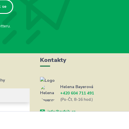
t se
tteru.
Kontakty
ahy
Helena Bayerová
+420 604 711 491
(Po-Čt, 8-16 hod.)
info@zufrik.cz