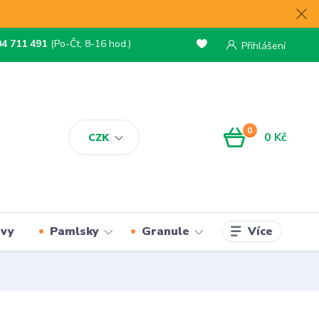
04 711 491
(Po-Čt, 8-16 hod.)
Přihlášení
0
0 Kč
CZK
Více
rvy
Pamlsky
Granule