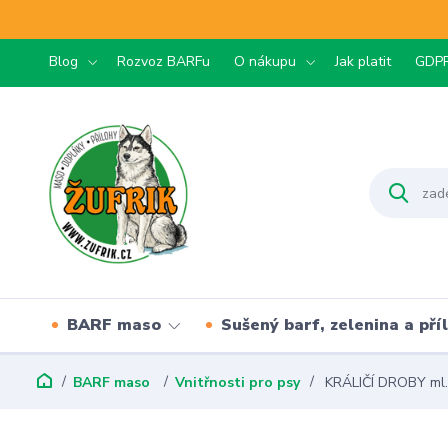
Blog
Rozvoz BARFu
O nákupu
Jak platit
GDP
BARF maso
Sušený barf, zelenina a pří
BARF maso
Vnitřnosti pro psy
KRÁLIČÍ DROBY ml. 