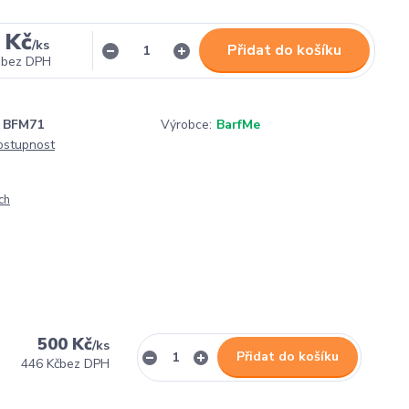
 Kč
/
ks
Přidat do košíku
bez DPH
BFM71
Výrobce:
BarfMe
dostupnost
ch
500 Kč
/
ks
Přidat do košíku
446 Kč
bez DPH