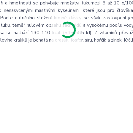
táří a hmotnosti se pohybuje množství tukumezi 5 až 10 g/10
ů s nenasycenými mastnými kyselinami. které jsou pro člově
 Podle nutričního složení krmné dávky se však zastoupení je
í tuku. téměř nulovém obsahu sacharidů a vysokému podílu vod
a se nachází 130-140 kcal (545-585 kJ). Z vitamínů převažu
na králíků je bohatá na draslík. fosfor. síru. hořčík a zinek. Král