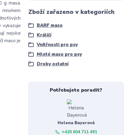
0 g masa.
ka mnohem
Zboží zařazeno v kategoriích
dnotlivých
y vykazuje
BARF maso
jí nejvíce
Králičí
ičí maso je
Vnitřnosti pro psy
Mleté maso pro psy
Droby ostatní
Potřebujete poradit?
Helena Bayerová
+420 604 711 491