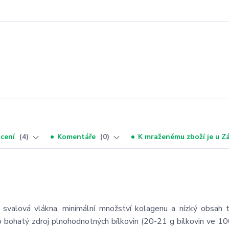
cení
4
Komentáře
0
K mraženému zboží je u 
 svalová vlákna. minimální množství kolagenu a nízký obsah t
 bohatý zdroj plnohodnotných bílkovin (20-21 g bílkovin ve 1