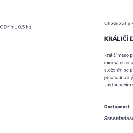
Ohodnotit pr
KRÁLIČÍ 
Králičí maso 
minimální mno
složením se p
plnohodnotnýc
zastoupením v
Dostupnost
Cena před sl