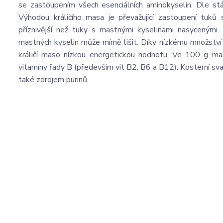
se zastoupením všech esenciálních aminokyselin. Dle s
Výhodou králičího masa je převažující zastoupení tuk
příznivější než tuky s mastnými kyselinami nasycenými.
mastných kyselin může mírně lišit. Díky nízkému množstv
králičí maso nízkou energetickou hodnotu. Ve 100 g mas
vitamíny řady B (především vit B2. B6 a B12). Kosterní svalovi
také zdrojem purinů.