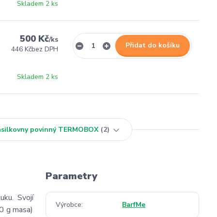
Skladem 2 ks
500 Kč
/
ks
Přidat do košíku
446 Kč
bez DPH
Skladem 2 ks
Zásilkovny povinný TERMOBOX
2
Parametry
uku. Svojí
Výrobce
BarfMe
00 g masa)