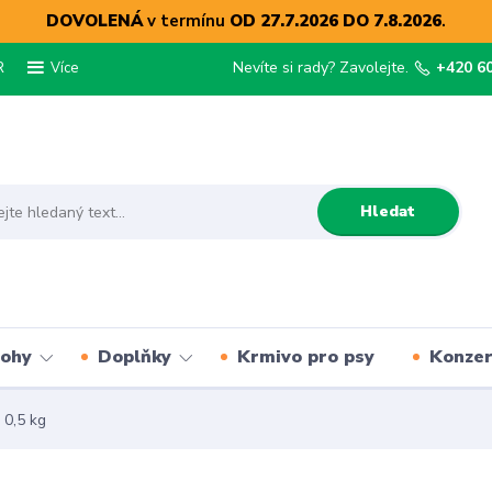
DOVOLENÁ
v termínu
OD 27.7.2026 DO 7.8.2026
.
R
Nevíte si rady? Zavolejte.
+420 6
Více
Hledat
lohy
Doplňky
Krmivo pro psy
Konze
0,5 kg