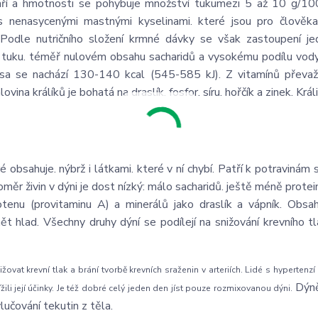
táří a hmotnosti se pohybuje množství tukumezi 5 až 10 g/10
ů s nenasycenými mastnými kyselinami. které jsou pro člově
 Podle nutričního složení krmné dávky se však zastoupení je
í tuku. téměř nulovém obsahu sacharidů a vysokému podílu vod
a se nachází 130-140 kcal (545-585 kJ). Z vitamínů převažu
na králíků je bohatá na draslík. fosfor. síru. hořčík a zinek. Král
 obsahuje. nýbrž i látkami. které v ní chybí. Patří k potravinám 
oměr živin v dýni je dost nízký: málo sacharidů. ještě méně prote
enu (provitaminu A) a minerálů jako draslík a vápník. Obsa
t hlad. Všechny druhy dýní se podílejí na snižování krevního tl
vat krevní tlak a brání tvorbě krevních sraženin v arteriích. Lidé s hypertenz
Dýně
ížili její účinky. Je též dobré celý jeden den jíst pouze rozmixovanou dýni.
lučování tekutin z těla.