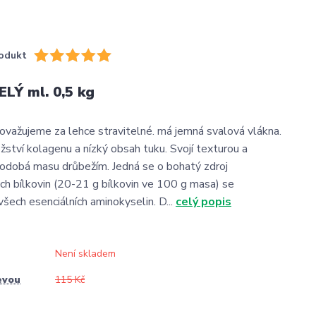
odukt
LÝ ml. 0,5 kg
považujeme za lehce stravitelné. má jemná svalová vlákna.
žství kolagenu a nízký obsah tuku. Svojí texturou a
odobá masu drůbežím. Jedná se o bohatý zdroj
h bílkovin (20-21 g bílkovin ve 100 g masa) se
šech esenciálních aminokyselin. D...
celý popis
Není skladem
evou
115 Kč