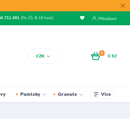
04 711 491
(Po-Čt, 8-16 hod.)
Přihlášení
0
0 Kč
CZK
Více
rvy
Pamlsky
Granule