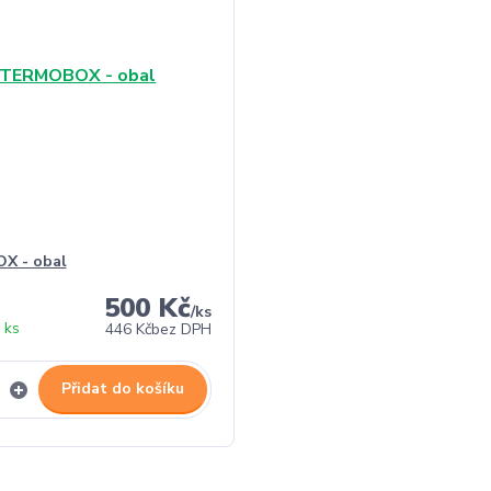
X - obal
500 Kč
/
ks
 ks
446 Kč
bez DPH
Přidat do košíku