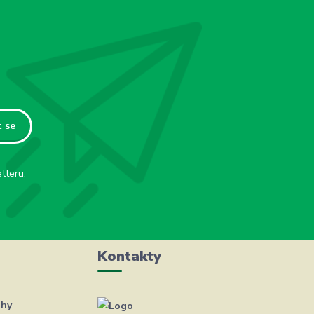
t se
tteru.
Kontakty
ahy