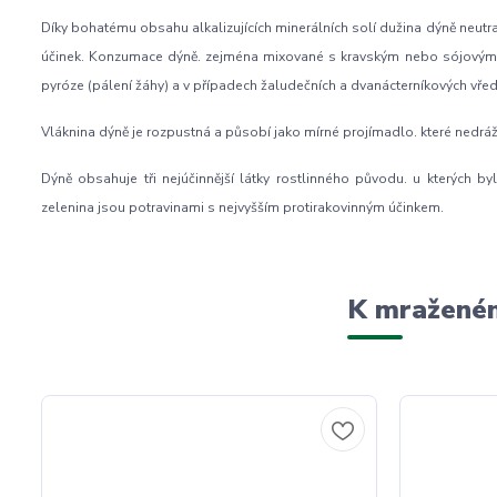
Díky bohatému obsahu alkalizujících minerálních solí dužina dýně neutral
účinek. Konzumace dýně. zejména mixované s kravským nebo sójovým ml
pyróze (pálení žáhy) a v případech žaludečních a dvanácterníkových vřed
Vláknina dýně je rozpustná a působí jako mírné projímadlo. které nedráž
Dýně obsahuje tři nejúčinnější látky rostlinného původu. u kterých by
zelenina jsou potravinami s nejvyšším protirakovinným účinkem.
K mraženém