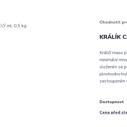
Ohodnotit pr
KRÁLÍK CE
Králičí maso 
minimální mno
složením se p
plnohodnotnýc
zastoupením v
Dostupnost
Cena před sl