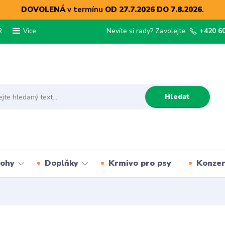
DOVOLENÁ
v termínu
OD 27.7.2026 DO 7.8.2026
.
R
Nevíte si rady? Zavolejte.
+420 6
Více
Hledat
lohy
Doplňky
Krmivo pro psy
Konze