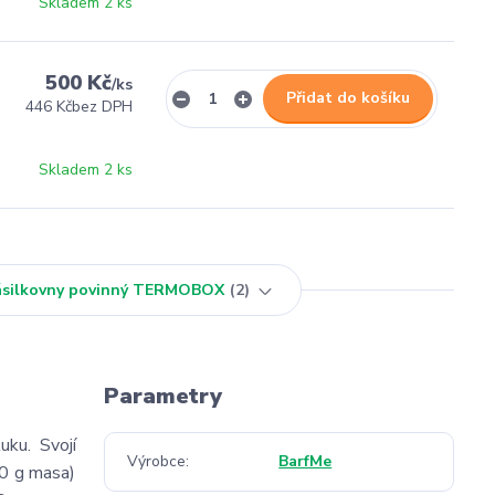
Skladem 2 ks
500 Kč
/
ks
Přidat do košíku
446 Kč
bez DPH
Skladem 2 ks
Zásilkovny povinný TERMOBOX
2
Parametry
uku. Svojí
Výrobce
BarfMe
00 g masa)