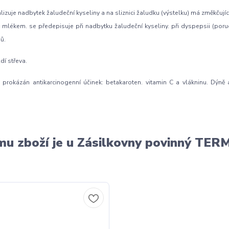
izuje nadbytek žaludeční kyseliny a na sliznici žaludku (výstelku) má změkčují
ékem. se předepisuje při nadbytku žaludeční kyseliny. při dyspepsii (poruc
ů.
dí střeva.
l prokázán antikarcinogenní účinek: betakaroten. vitamin C a vlákninu. Dýně 
u zboží je u Zásilkovny povinný T