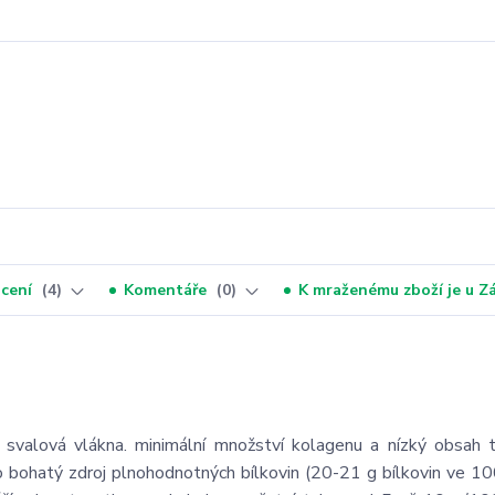
cení
4
Komentáře
0
K mraženému zboží je u 
 svalová vlákna. minimální množství kolagenu a nízký obsah t
 bohatý zdroj plnohodnotných bílkovin (20-21 g bílkovin ve 1