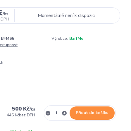
č
/
ks
Momentálně není k dispozici
 DPH
BFM66
Výrobce:
BarfMe
dostupnost
ch
500 Kč
/
ks
Přidat do košíku
446 Kč
bez DPH