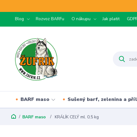
Blog
Rozvoz BARFu
O nákupu
Jak platit
GDP
BARF maso
Sušený barf, zelenina a pří
BARF maso
KRÁLÍK CELÝ ml. 0,5 kg