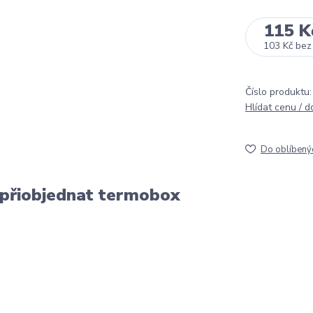
115 K
103 Kč
bez
Číslo produktu:
Hlídat cenu / 
Do oblíbený
 přiobjednat termobox