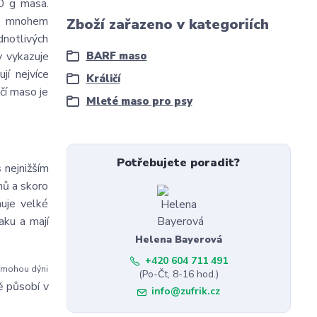
0 g masa.
ka mnohem
Zboží zařazeno v kategoriích
dnotlivých
y vykazuje
BARF maso
jí nejvíce
Králičí
ičí maso je
Mleté maso pro psy
Potřebujete poradit?
s nejnižším
inů a skoro
huje velké
aku a mají
Helena Bayerová
+420 604 711 491
í mohou dýni
(Po-Čt, 8-16 hod.)
 působí v
info@zufrik.cz