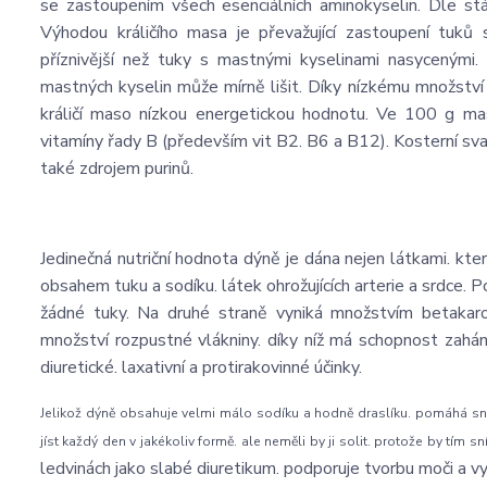
se zastoupením všech esenciálních aminokyselin. Dle s
Výhodou králičího masa je převažující zastoupení tuk
příznivější než tuky s mastnými kyselinami nasycenými.
mastných kyselin může mírně lišit. Díky nízkému množstv
králičí maso nízkou energetickou hodnotu. Ve 100 g mas
vitamíny řady B (především vit B2. B6 a B12). Kosterní svalovi
také zdrojem purinů.
Jedinečná nutriční hodnota dýně je dána nejen látkami. které
obsahem tuku a sodíku. látek ohrožujících arterie a srdce. P
žádné tuky. Na druhé straně vyniká množstvím betakarot
množství rozpustné vlákniny. díky níž má schopnost zaháně
diuretické. laxativní a protirakovinné účinky.
Jelikož dýně obsahuje velmi málo sodíku a hodně draslíku. pomáhá snižo
jíst každý den v jakékoliv formě. ale neměli by ji solit. protože by tím sn
ledvinách jako slabé diuretikum. podporuje tvorbu moči a vy