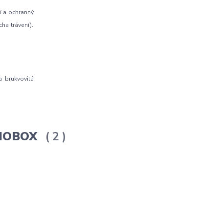
cí a ochranný
ha trávení).
a brukvovitá
ERMOBOX
2