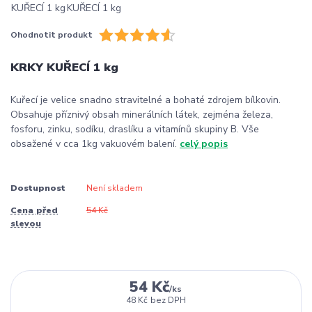
Ohodnotit produkt
KRKY KUŘECÍ 1 kg
Kuřecí je velice snadno stravitelné a bohaté zdrojem bílkovin.
Obsahuje příznivý obsah minerálních látek, zejména železa,
fosforu, zinku, sodíku, draslíku a vitamínů skupiny B. Vše
obsažené v cca 1kg vakuovém balení.
celý popis
Dostupnost
Není skladem
Cena před
54 Kč
slevou
54 Kč
/
ks
48 Kč
bez DPH