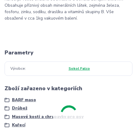
Obsahuje příznivý obsah minerálních látek, zejména železa,
fosforu, zinku, sodíku, draslíku a vitamínů skupiny B. Vše
obsažené v cca 1kg vakuovém balení.
Parametry
Výrobce
Sokol Falco
Zboží zařazeno v kategoriích
BARF maso
Drůbež
Masové kosti a chrupavky pro psy
Kuřecí