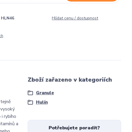
HLN46
Hlídat cenu / dostupnost
ch
Zboží zařazeno v kategoriích
Granule
stejně
Hulín
 vysoký
i rybího
itamínů a
Potřebujete poradit?
 nebo