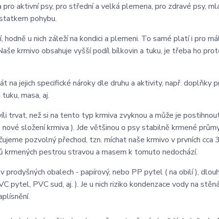
pro aktivní psy, pro střední a velká plemena, pro zdravé psy, ml
dostatkem pohybu.
í, hodně u nich záleží na kondici a plemeni. To samé platí i pro má
Naše krmivo obsahuje vyšší podíl bílkovin a tuku, je třeba ho pro
t na jejich specifické nároky dle druhu a aktivity, např. doplňky p
 tuku, masa, aj.
i trvat, než si na tento typ krmiva zvyknou a může je postihnout
 nové složení krmiva ). Jde většinou o psy stabilně krmené prů
čujeme pozvolný přechod, tzn. míchat naše krmivo v prvních cca 
ů krmených pestrou stravou a masem k tomuto nedochází.
 prodyšných obalech - papírový, nebo PP pytel ( na obilí ), dlou
C pytel, PVC sud, aj. ). Je u nich riziko kondenzace vody na stěn
aplísnění.