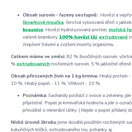
Obsah surovin - řazeny sestupně:
Hovězí a vepřo
škvarková moučka
, čerstvá vylisovaná dřeň z jablek
kvasnice
. Hovězí hydrolyzovaný protein,
mořská
řa
vařené brambory,
100% hovězí lůj
,
extrudované
l
zlepšení trávení a zvýšení imunity organizmu.
Celkem máme ve směsi:
82 % živočišných surovin, včetně
%
extrudovaných
rostlinných surovin, 5 % jablečné dřeně
Obsah přirozených živin na 1 kg krmiva:
Hrubý protein -
10 %, Hrubý popel - 11 %, Vlhkost - 10 %.
Poznámka:
Sacharidy pochází z ovoce a zeleniny, jde
přijatelné. Popel je krmivářská hodnota a jde o označe
převážně o minerální látky. ( Nejde o popel přidaný do
Nízké úrovně škrobu
jsme dosáhli použitím rostlinných s
kukuřičných klíčků, extrudovaného lnu, pohanky, aj.