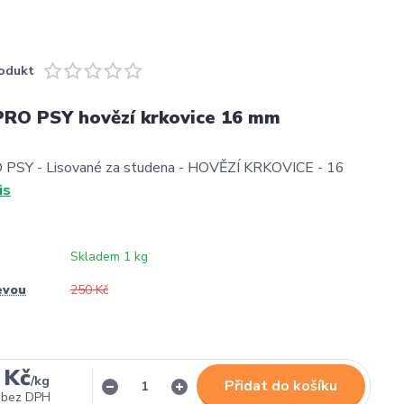
odukt
RO PSY hovězí krkovice 16 mm
PSY - Lisované za studena - HOVĚZÍ KRKOVICE - 16
is
Skladem 1 kg
evou
250 Kč
 Kč
/
kg
Přidat do košíku
bez DPH