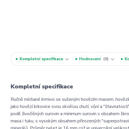
Kompletní specifikace
Hodnocení
0
K
Kompletní specifikace
Ručně míchané krmivo se sušeným hovězím masem, hovězím 
jako hovězí krkovice svou skvělou chutí, vůní a "šťavnato
podíl živočišných surovin a minimum surovin s obsahem škrob
masa i tuku, s vysokým obsahem přirozených "superpotravin"
minerálů. Průměr pelet je 16 mm což je univerzální velikost