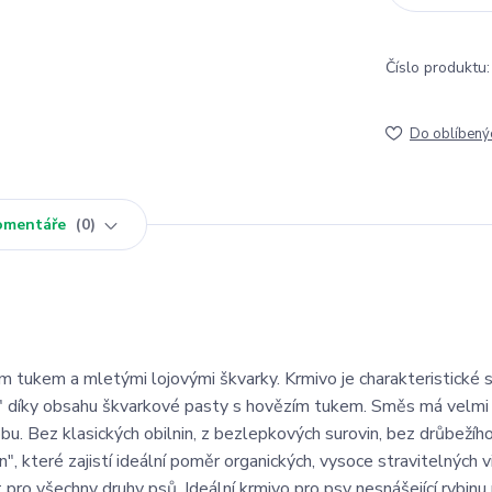
Číslo produktu:
Do oblíbený
omentáře
0
tukem a mletými lojovými škvarky. Krmivo je charakteristické 
stí" díky obsahu škvarkové pasty s hovězím tukem. Směs má velmi
u. Bez klasických obilnin, z bezlepkových surovin, bez drůbežího 
, které zajistí ideální poměr organických, vysoce stravitelných v
 pro všechny druhy psů. Ideální krmivo pro psy nesnášející rybinu