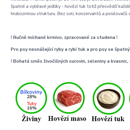
špatné a vybíravé jedlíky - hovězí tuk totiž přesvědčí každ
hrubozrnnou strukturu. Bez soli, konzervantů a posilovačů c
! Ručně míchané krmivo, zpracované za studena !
Pro psy nesnášející ryby a rybí tuk a pro psy se špat
! Bohatá směs živočišných surovin, zeleniny a kvasnic,