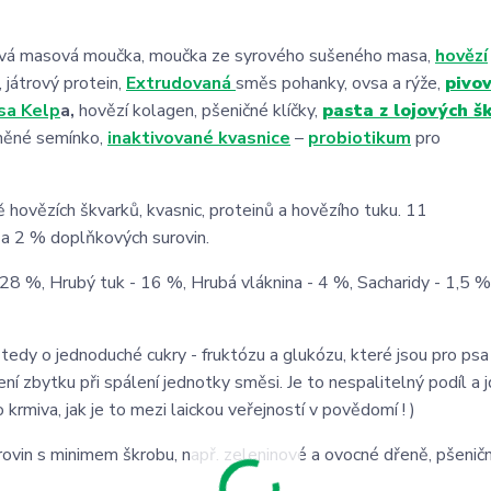
vá masová moučka, moučka ze syrového sušeného masa,
hovězí
, játrový protein,
Extrudovaná
směs pohanky, ovsa a rýže,
pivo
sa Kelp
a,
hovězí kolagen,
pšeničné klíčky,
pasta z lojových š
něné semínko,
inaktivované kvasnice
–
probiotikum
pro
 hovězích škvarků, kvasnic, proteinů a hovězího tuku. 11
 a 2 % doplňkových surovin.
 28 %, Hrubý tuk - 16 %, Hrubá vláknina - 4 %, Sacharidy - 1,5 %
 tedy o jednoduché cukry - fruktózu a glukózu, které jsou pro psa
ní zbytku při spálení jednotky směsi. Je to nespalitelný podíl a 
 krmiva, jak je to mezi laickou veřejností v povědomí ! )
urovin s minimem škrobu, např. zeleninové a ovocné dřeně, pšenič