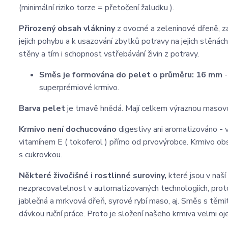
(minimální riziko torze = přetočení žaludku ).
Přirozený obsah vlákniny
z ovocné a zeleninové dřeně, zaj
jejich pohybu a k usazování zbytků potravy na jejich stěnách
stěny a tím i schopnost vstřebávání živin z potravy.
Směs je formována do pelet o průměru:
16 mm
superprémiové krmivo.
Barva pelet
je tmavě hnědá. Mají celkem výraznou masovo
Krmivo není dochucováno
digestivy ani aromatizováno
-
v
vitamínem E ( tokoferol ) přímo od prvovýrobce. Krmivo obs
s cukrovkou.
Některé živočišné i rostlinné suroviny,
které jsou v naší
nezpracovatelnost v automatizovaných technologiích, protož
jablečná a mrkvová dřeň, syrové rybí maso, aj. Směs s těm
dávkou ruční práce. Proto je složení našeho krmiva velmi o