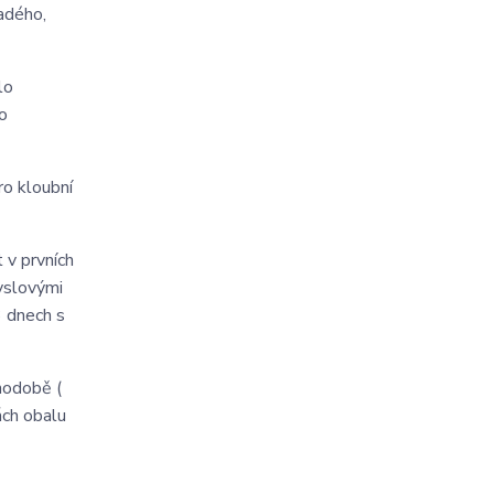
adého,
lo
to
ro kloubní
 v prvních
myslovými
3 dnech s
hodobě (
ách obalu