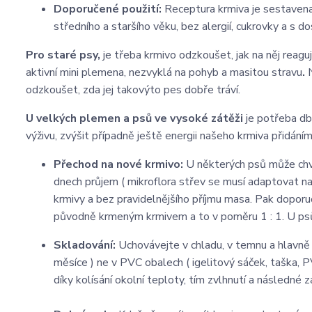
Doporučené použití:
Receptura krmiva je sestavena 
středního a staršího věku, bez alergií, cukrovky a s 
Pro staré psy,
je třeba krmivo odzkoušet, jak na něj reaguj
aktivní mini plemena, nezvyklá na pohyb a masitou stravu
.
odzkoušet, zda jej takovýto pes dobře tráví.
U velkých plemen
a psů ve vysoké zátěži
je potřeba dbá
výživu, zvýšit případně ještě energii našeho krmiva přidáním
Přechod na nové krmivo:
U některých psů může chvíl
dnech průjem ( mikroflora střev se musí adaptovat na
krmivy a bez pravidelnějšího příjmu masa. Pak doporu
původně krmeným krmivem a to v poměru 1 : 1. U ps
Skladování:
Uchovávejte v chladu, v temnu a hlavně v
měsíce ) ne v PVC obalech ( igelitový sáček, taška, PV
díky kolísání okolní teploty, tím zvlhnutí a následné z