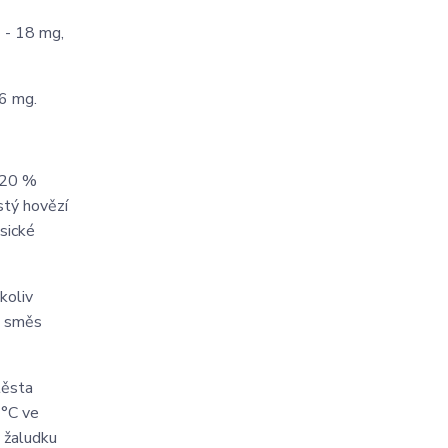
E - 18 mg,
,6 mg.
e 20 %
stý hovězí
sické
koliv
se směs
těsta
 °C ve
v žaludku