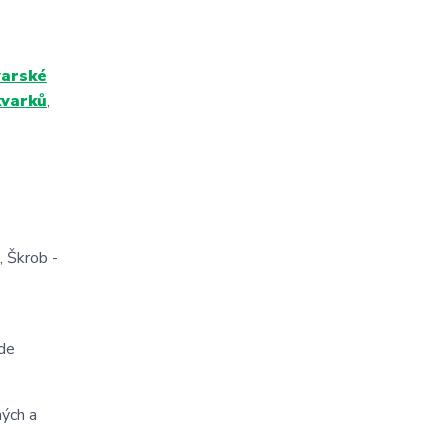
varské
kvarků
,
, Škrob -
jde
ných a