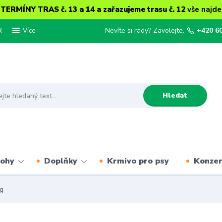
ERMÍNY TRAS č. 13 a 14 a zařazujeme trasu č. 12
vše najde
R
Nevíte si rady? Zavolejte.
+420 6
Více
Hledat
lohy
Doplňky
Krmivo pro psy
Konze
g