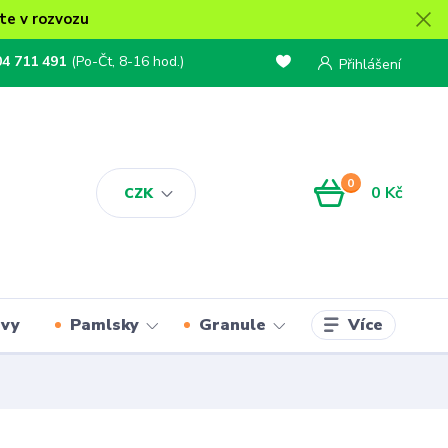
te v rozvozu
04 711 491
(Po-Čt, 8-16 hod.)
Přihlášení
0
0 Kč
CZK
Více
rvy
Pamlsky
Granule