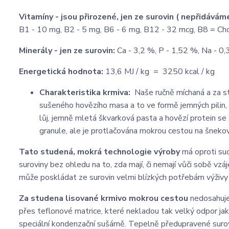
Vitamíny - jsou přirozené, jen ze surovin ( nepřidává
B1 - 10 mg, B2 - 5 mg, B6 - 6 mg, B12 - 32 mcg, B8 = Cho
Minerály - jen ze surovin:
Ca - 3,2 %, P - 1,52 %, Na - 0,
Energetická hodnota:
13,6 MJ / kg = 3250 kcal / kg
Charakteristika krmiva:
Naše ručně míchaná a za s
sušeného hovězího masa a to ve formě jemných pilin, k
lůj, jemně mletá škvarková pasta a hovězí protein se
granule, ale je protlačována mokrou cestou na šneko
Tato studená, mokrá technologie výroby
má oproti suc
suroviny bez ohledu na to, zda mají, či nemají vůči sobě vz
může poskládat ze surovin velmi blízkých potřebám výživy
Za studena lisované krmivo
mokrou cestou
nedosahuje 
přes teflonové matrice, které nekladou tak velký odpor ja
speciální kondenzační sušárně. Tepelně předupravené surovi