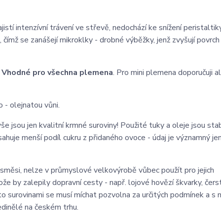
istí intenzívní trávení ve střevě, nedochází ke snížení peristaltik
, čímž se zanášejí mikroklky - drobné výběžky, jenž zvyšují povrch
-
Vhodné p
ro všechna plemena
. Pro mini plemena doporučuji a
 - olejnatou vůni.
še jsou jen kvalitní krmné suroviny! Použité tuky a oleje jsou sta
ahuje menší podíl cukru z přidaného ovoce - údaj je významný je
 směsi, nelze v průmyslové velkovýrobě vůbec použít pro jejich
e by zalepily dopravní cesty - např. lojové hovězí škvarky, čers
ito surovinami se musí míchat pozvolna za určitých podmínek a s 
jedinělé na českém trhu.