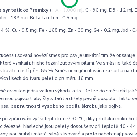
me syntetické Premixy ):
A - 1.000 mj., C - 90 mg, D3 - 12 mj, 
lin - 198 mg, Beta karoten - 0,5 mg.
34 %, Cu - 9,5 mg, Fe - 168 mg, Zn - 39 mg, Se - 0,2 mg, Jód - 0
tudena lisovaná hovězí směs pro psy je unikátní tím, že obsahuj
teré vznikají při jeho řezání zubovými pilami. Ve směsi je také či
 stravitelností přes 85 %. Směs není granulována za sucha na kla
vých lisech do tvaru pelet o průměru 16 mm.
hé granulaci jednu velkou výhodu, a to - že lze do směsi dát jaké
ájemnou pojivost, aby šly stlačit a držely pevně pospolu. Takto 
 psa,
bez nutnosti vysokého podílu škrobu
jako pojiva.
při zpracování vyšší teplotu, než 30 °C, díky protlaku mokrého 
ko železné. Následně jsou pelety dosoušeny při teplotě 40 - 44
ny jsou hruběji mleté, silně slisované a proto nebobtnají psovi 