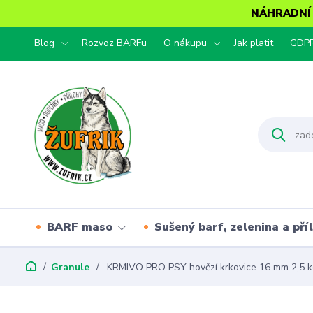
NÁHRADNÍ T
Blog
Rozvoz BARFu
O nákupu
Jak platit
GDP
BARF maso
Sušený barf, zelenina a pří
Granule
KRMIVO PRO PSY hovězí krkovice 16 mm 2,5 k