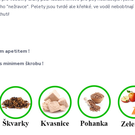
ého "nežravce". Pelety jsou tvrdé ale křehké, ve vodě nebobtnají 
huti!
ným apetitem !
 s minimem škrobu !