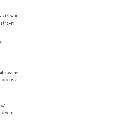
y střev =
 střevní
le
bilizovány
n pro psy
tvá
notnou