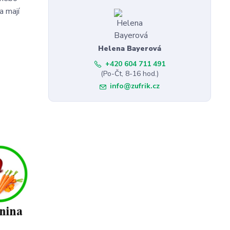
a mají
Helena Bayerová
+420 604 711 491
(Po-Čt, 8-16 hod.)
info@zufrik.cz