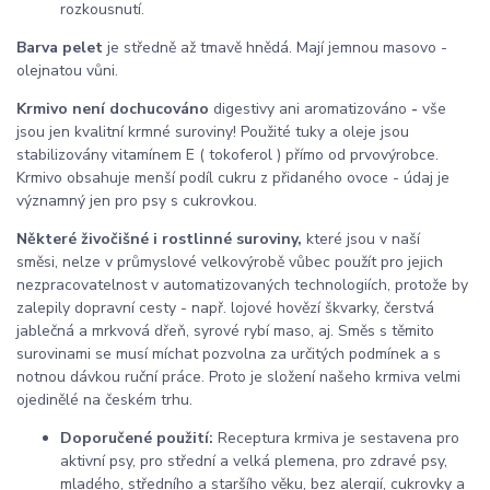
rozkousnutí.
Barva pelet
je středně až tmavě hnědá. Mají jemnou masovo -
olejnatou vůni.
Krmivo není dochucováno
digestivy ani aromatizováno
-
vše
jsou jen kvalitní krmné suroviny! Použité tuky a oleje jsou
stabilizovány vitamínem E ( tokoferol ) přímo od prvovýrobce.
Krmivo obsahuje menší podíl cukru z přidaného ovoce - údaj je
významný jen pro psy s cukrovkou.
Některé živočišné i rostlinné suroviny,
které jsou v naší
směsi, nelze v průmyslové velkovýrobě vůbec použít pro jejich
nezpracovatelnost v automatizovaných technologiích, protože by
zalepily dopravní cesty - např. lojové hovězí škvarky, čerstvá
jablečná a mrkvová dřeň, syrové rybí maso, aj. Směs s těmito
surovinami se musí míchat pozvolna za určitých podmínek a s
notnou dávkou ruční práce. Proto je složení našeho krmiva velmi
ojedinělé na českém trhu.
Doporučené použití:
Receptura krmiva je sestavena pro
aktivní psy, pro střední a velká plemena, pro zdravé psy,
mladého, středního a staršího věku, bez alergií, cukrovky a