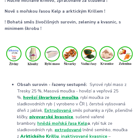
! Ručně míchané krmivo, zpracované za studena !
Nově s mořskou řasou Kelp a arktickým Krillem !
! Bohatá směs živočišných surovin, zeleniny a kvasnic, s
minimem škrobu !
Obsah surovin - řazeny sestupně:
Syrové rybí maso z
Tresky 25 %, Masová moučka - hovězí a vepřová 25
%,
hovězí škvarková moučka
, rybí moučka ze
sladkovodních ryb ( vyrobeno v ČR ), čerstvá vylisovaná
dřeň z jablek,
Extrudovaná
směs pohanky a rýže, pšeničné
klíčky,
pivovarské kvasnice
, sušené vařené
brambory,
hnědá mořská
řasa Kelp
a
, rybí tuk ze
sladkovodních ryb,
extrudované
lněné semínko, moučka
z
Arktického Krillu
,
inaktivované kvasnice
–