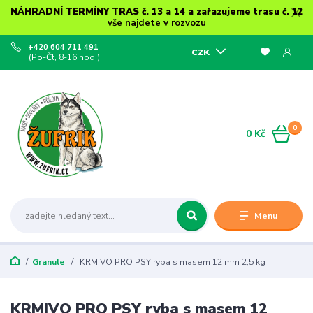
NÁHRADNÍ TERMÍNY TRAS č. 13 a 14 a zařazujeme trasu č. 12
vše najdete v rozvozu
+420 604 711 491
CZK
(Po-Čt, 8-16 hod.)
0
0 Kč
Menu
Granule
KRMIVO PRO PSY ryba s masem 12 mm 2,5 kg
KRMIVO PRO PSY ryba s masem 12