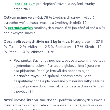
probiotikum
pro zlepšení trávení a zvýšení imunity
organizmu.
Celkem máme ve směsi:
78 % živočišných surovin, včetně
syrového rybího masa, kvasnic a živočišných olejů. 12
%
extrudovaných
rostlinných surovin, 6 % jablečné dřeně a 4 %
doplňkových surovin.
Obsah přirozených živin na 1 kg krmiva:
Hrubý protein - 27,5
%, Tuk - 12 %, Vláknina - 2,5 %, Sacharidy - 1,7 %, Škrob - 12
%, Popel - 10 %, Vlhkost - 10 %.
Poznámka:
Sacharidy pochází z ovoce a zeleniny, jde tedy
o jednoduché cukry - fruktózu a glukózu, které jsou pro
psa přijatelné. Popel je krmivářská hodnota a jde
o označení zbytku při spálení jednotky směsi. Je to
nespalitelný podíl a jde převážně o minerální látky. ( Nejde
o popel přidaný do krmiva, jak je to mezi laickou veřejností
v povědomí ! )
Nízké úrovně škrobu
jsme dosáhli použitím rostlinných surovin s
minimem škrobu, např. zeleninové a ovocné dřeně, mořské řasy