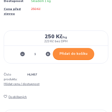
Dostupnost
Skladem 1 kg
Cena před
250 Kč
slevou
250 Kč
/
kg
223 Kč
bez DPH
Přidat do košíku
Číslo
HLN57
produktu:
Hlídat cenu / dostupnost
Do oblíbených