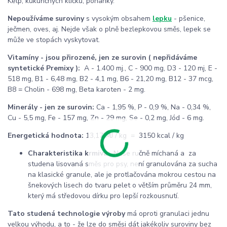
Kelp, kukuřičných klíčků, pohanky.
Nepoužíváme suroviny
s vysokým obsahem
lepku
- pšenice,
ječmen, oves, aj. Nejde však o plně bezlepkovou směs,
lepek se
může ve stopách vyskytovat.
Vitamíny - jsou přirozené, jen ze surovin ( nepřidáváme
syntetické Premixy ):
A - 1.400 mj., C - 900 mg, D3 - 120 mj, E -
518 mg, B1 - 6,48 mg, B2 - 4,1 mg, B6 - 21,20 mg, B12 - 37 mcg,
B8 = Cholin - 698 mg, Beta karoten - 2 mg.
Minerály - jen ze surovin:
Ca - 1,95 %, P - 0,9 %, Na - 0,34 %,
Cu - 5,5 mg, Fe - 157 mg, Zn - 29 mg, Se - 0,2 mg, Jód - 6 mg.
Energetická hodnota:
13,17 MJ / kg = 3150 kcal / kg
Charakteristika krmiva:
Naše ručně míchaná a za
studena lisovaná směs pro psy, není granulována za sucha
na klasické granule, ale je protlačována mokrou cestou na
šnekových lisech do tvaru pelet o větším průměru 24 mm,
který má středovou dírku pro lepší rozkousnutí.
Tato studená technologie výroby
má oproti granulaci jednu
velkou výhodu, a to - že lze do směsi dát jakékoliv suroviny bez