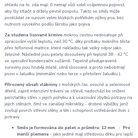
ohledu na to, zda mají, či nemají vůči sobě vzájemnou pojivost,
aby šly stlačit a držely pevně pospolu. Takto se směs může
poskládat ze surovin velmi blízkých potřebám výživy psa, bez
nutnosti vysokého podílu škrobu jako pojiva.
Za studena lisované krmivo
mokrou cestou nedosahuje při
zpracování vyšší teplotu, než 30 °C, díky protlaku mokrého těsta
přes teflonové matrice, které nekladou tak velký odpor jako
železné. Následně jsou pelety dosoušeny při teplotě 38 - 42 °C
ve speciální kondenzační sušárně. Tepelně předupravené
suroviny jsou hruběji mleté, silně slisované a proto nebobtnají
psovi v žaludku (minimální riziko torze = přetočení žaludku ).
Přirozený obsah vlákniny
z mořských řas, ovocné a zeleninové
dřeně, zajistí intenzívní trávení ve střevě, nedochází ke snížení
peristaltiky střev = jejich pohybu a k usazování zbytků potravy na
jejich stěnách, čímž se zanášejí mikroklky - drobné výběžky, jenž
zvyšují povrch střevní stěny a tím i schopnost vstřebávání živin z
potravy.
Směs je formována do pelet o průměru:
12 mm
-
Pro
menší plemena
- jako jediné mají středovou dírku pro lepší