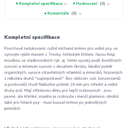
Kompletní specifikace
Hodnocení
0
Komentáře
0
Kompletní specifikace
Povrchově netukované, ručně míchané krmivo pro velké psy, se
syrovým rybím masem z Tresky, Arktickým Krillem, řasou Kelp,
moučkou ze sladkovodních ryb, aj. Velmi vysoký podíl živočišných
surovin a minimum surovin s obsahem škrobu. Ideální poměr
organických, vysoce stravitelných vitamínů a minerálů, hrazených
z několika druhů "superpotravin". Bez obilovin, soli, konzervantů
a posilovačů chuti! Nabízíme průměr 24 mm pro střední a velké
druhy psů. Mají středovou dírku pro lepší rozkousnutí - jsou
pevné, ale křehké, snadno je rozkouše i menší plemeno, ideální
také pro hltavé psy - musí kousat krmivo po jednotlivých
peletách.