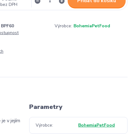
Přidat do košíku
bez DPH
BPF60
Výrobce:
BohemiaPetFood
dostupnost
ch
Parametry
je v jejím
Výrobce
BohemiaPetFood