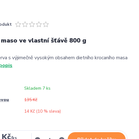
odukt
aso ve vlastní šťávě 800 g
erva s výjimečně vysokým obsahem dietního krocaního masa
 popis
Skladem 7 ks
evou
135 Kč
14 Kč (
10
% sleva)
 Kč
/
ks