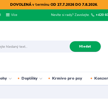
DOVOLENÁ
v termínu
OD 27.7.2026 DO 7.8.2026
.
R
Nevíte si rady? Zavolejte.
+420 6
Více
Hledat
lohy
Doplňky
Krmivo pro psy
Konze