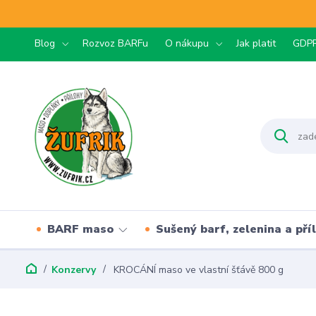
Blog
Rozvoz BARFu
O nákupu
Jak platit
GDP
BARF maso
Sušený barf, zelenina a pří
Konzervy
KROCÁNÍ maso ve vlastní šťávě 800 g