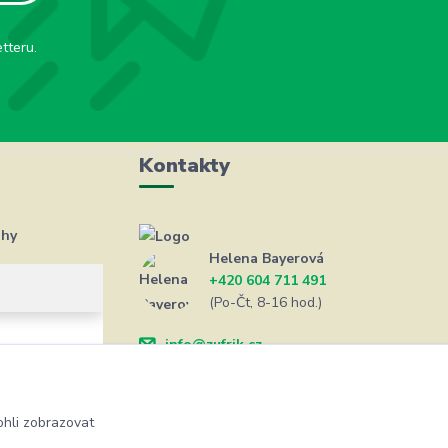
tteru.
Kontakty
ahy
Helena Bayerová
+420 604 711 491
(Po-Čt, 8-16 hod.)
info@zufrik.cz
hli zobrazovat