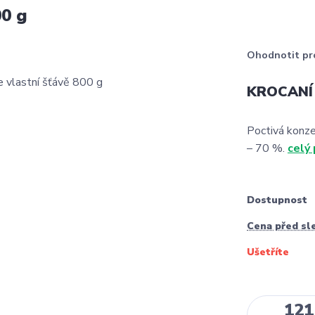
00 g
Ohodnotit pr
KROCANÍ m
Poctivá konz
– 70 %.
celý
Dostupnost
Cena před sl
Ušetříte
121