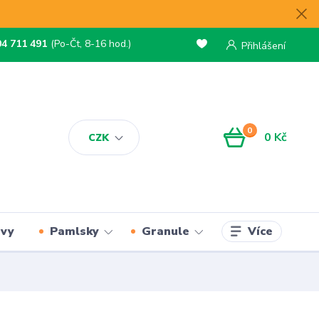
04 711 491
(Po-Čt, 8-16 hod.)
Přihlášení
0
0 Kč
CZK
Více
rvy
Pamlsky
Granule