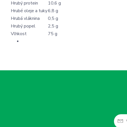
Hrubý protein
10,6 g
Hrubé oleje a tuky
6,8 g
Hrubá vláknina
0,5 g
Hrubý popel
2,5 g
Vlhkost
75 g