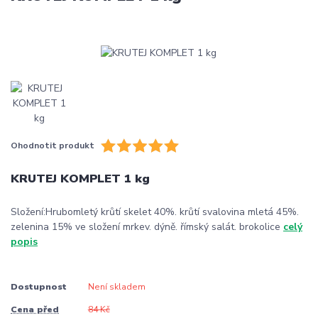
Ohodnotit produkt
KRUTEJ KOMPLET 1 kg
Složení:Hrubomletý krůtí skelet 40%. krůtí svalovina mletá 45%.
zelenina 15% ve složení mrkev. dýně. římský salát. brokolice
celý
popis
Dostupnost
Není skladem
Cena před
84 Kč