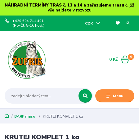
NÁHRADNÍ TERMÍNY TRAS č. 13 a 14 a zařazujeme trasu č. 12
vše najdete v rozvozu
+420 604 711 491
CZK
(Po-Čt, 8-16 hod.)
0
0 Kč
Menu
BARF maso
KRUTEJ KOMPLET 1 kg
KRUTEJ KOMPLET 1 kg