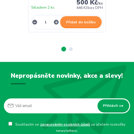
500 Kč
/
ks
Skladem 2 ks
Skladem 2 ks
446 Kč
bez DPH
Přidat do košíku
Nepropásněte novinky, akce a slevy!
Přihlásit se
Souhlasím se
zpracováním osobních údajů
za účelem rozesílky
newsletteru.