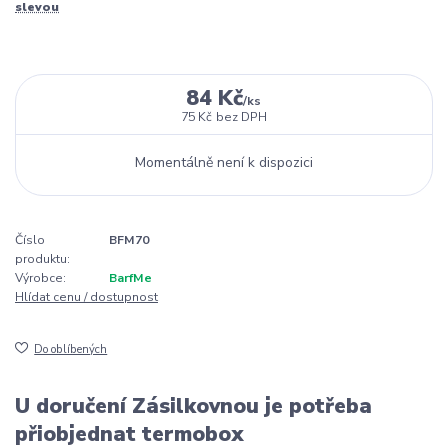
slevou
84 Kč
/
ks
75 Kč
bez DPH
Momentálně není k dispozici
Číslo
BFM70
produktu:
Výrobce:
BarfMe
Hlídat cenu / dostupnost
Do oblíbených
U doručení Zásilkovnou je potřeba
přiobjednat termobox