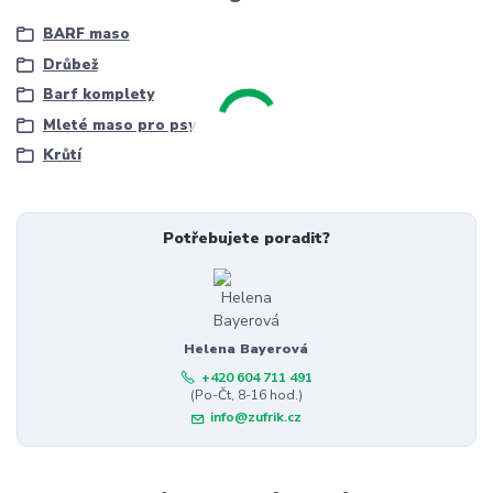
BARF maso
Drůbež
Barf komplety
Mleté maso pro psy
Krůtí
Potřebujete poradit?
Helena Bayerová
+420 604 711 491
(Po-Čt, 8-16 hod.)
info@zufrik.cz