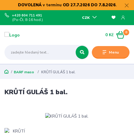
DOVOLENÁ
v termínu
OD 27.7.2026 DO 7.8.2026
.
+420 604 711 491
CZK
(Po-Čt, 8-16 hod.)
0
0 Kč
Menu
BARF maso
KRŮTÍ GULÁŠ 1 bal.
KRŮTÍ GULÁŠ 1 bal.