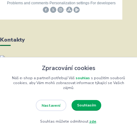
Kontakty
Helena Bayerová
Zpracování cookies
+420 604 711 491
(Po-Čt, 8-16 hod.)
Náš e-shop a partneři potřebují Váš
souhlas
s použitím souborů
cookies, aby Vám mohli zobrazovat informace týkající se Vašich
zájmů.
info@zufrik.cz
Souhlasím
Nastavení
Souhlas můžete odmítnout
zde
.
Eshop ŽUFRIK.cz © Copyright 2012 - 2026
Vytvořeno na
Eshop-rychle.cz