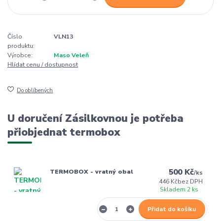
Číslo
VLN13
produktu:
Výrobce:
Maso Veleň
Hlídat cenu / dostupnost
Do oblíbených
U doručení Zásilkovnou je potřeba
přiobjednat termobox
500 Kč
TERMOBOX - vratný obal
/
ks
446 Kč
bez DPH
Skladem 2 ks
Přidat do košíku