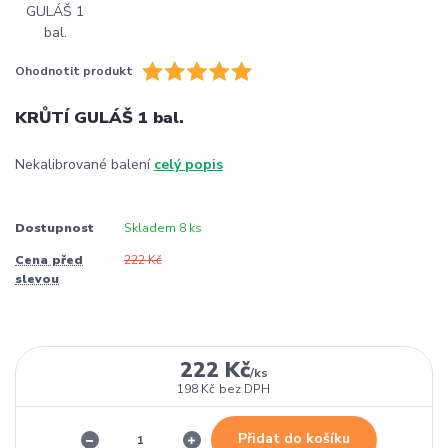
Ohodnotit produkt
KRŮTÍ GULÁŠ 1 bal.
Nekalibrované balení
celý popis
Dostupnost
Skladem 8 ks
Cena před
222 Kč
slevou
222 Kč
/
ks
198 Kč
bez DPH
Přidat do košíku