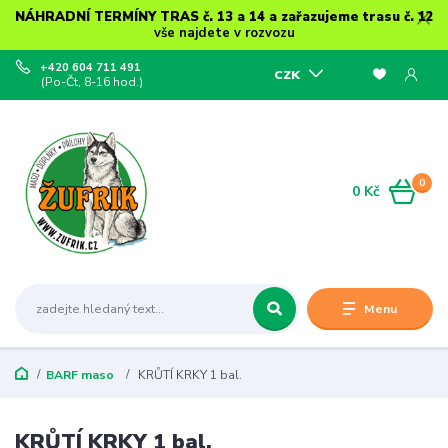
NÁHRADNÍ TERMÍNY TRAS č. 13 a 14 a zařazujeme trasu č. 12
vše najdete v rozvozu
+420 604 711 491
CZK
(Po-Čt, 8-16 hod.)
0
0 Kč
Menu
BARF maso
KRŮTÍ KRKY 1 bal.
KRŮTÍ KRKY 1 bal.