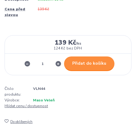
Cena před
139 Kč
slevou
139 Kč
/
ks
124 Kč
bez DPH
Přidat do košíku
Číslo
VLN44
produktu:
Výrobce:
Maso Veleň
Hlídat cenu / dostupnost
Do oblíbených